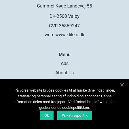
web:
www.klikko.dk
Menu
Ads
About Us
Cookies
På vores website bruges cookies til at huske dine indstillinger,
Contact
statistik og personalisering af indhold og annoncer. Denne
Sitemap
information deles med tredjepart. Ved fortsat brug af websiden
godkender du cookiepolitikken.
Ok
Privatlivspolitik