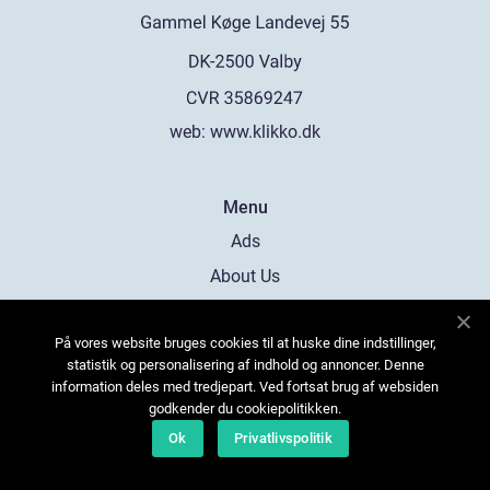
web:
www.klikko.dk
Menu
Ads
About Us
Cookies
På vores website bruges cookies til at huske dine indstillinger,
Contact
statistik og personalisering af indhold og annoncer. Denne
Sitemap
information deles med tredjepart. Ved fortsat brug af websiden
godkender du cookiepolitikken.
Ok
Privatlivspolitik