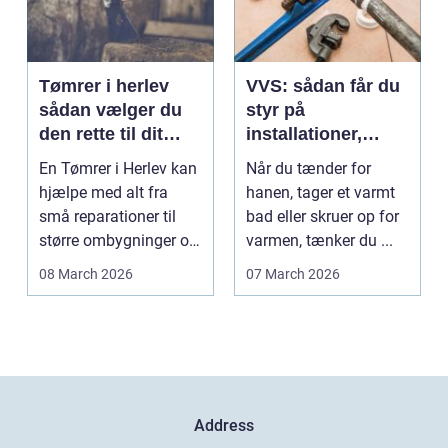
Tømrer i herlev
VVS: sådan får du
sådan vælger du
styr på
den rette til dit
installationer,
projekt
komfort og
En Tømrer i Herlev kan
Når du tænder for
energiforbrug
hjælpe med alt fra
hanen, tager et varmt
små reparationer til
bad eller skruer op for
større ombygninger og
varmen, tænker du ...
tilbygninger. N...
08 March 2026
07 March 2026
Address