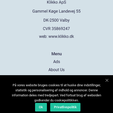
web:
www.klikko.dk
Menu
Ads
About Us
Cookies
På vores website bruges cookies til at huske dine indstillinger,
Contact
statistik og personalisering af indhold og annoncer. Denne
Sitemap
information deles med tredjepart. Ved fortsat brug af websiden
godkender du cookiepolitikken.
Ok
Privatlivspolitik