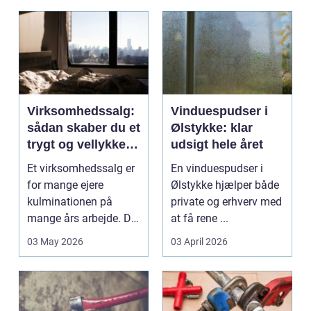
Virksomhedssalg:
Vinduespudser i
sådan skaber du et
Ølstykke: klar
trygt og vellykket
udsigt hele året
salg
Et virksomhedssalg er
En vinduespudser i
for mange ejere
Ølstykke hjælper både
kulminationen på
private og erhverv med
mange års arbejde. Det
at få rene ...
kan være en planlagt
03 May 2026
03 April 2026
e...