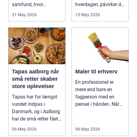
samfund, hvor
hverdagen, påvirker det
industrien bliver mere
ikke kun pers...
31 May 2026
13 May 2026
sp...
Tapas aalborg når
Maler til erhverv
små retter skaber
En professionel er
store oplevelser
mere end bare en
Tapas har for længst
fagperson med en
vundet indpas i
pensel i hånden. Når
Danmark, og i Aalborg
virksomheder
har de små retter fået
investerer i...
deres helt eget li...
06 May 2026
06 May 2026