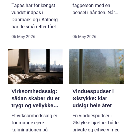
Tapas har for længst
fagperson med en
vundet indpas i
pensel i hånden. Når
Danmark, og i Aalborg
virksomheder
har de små retter fået
investerer i...
deres helt eget li...
06 May 2026
06 May 2026
Virksomhedssalg:
Vinduespudser i
sådan skaber du et
Ølstykke: klar
trygt og vellykket
udsigt hele året
salg
Et virksomhedssalg er
En vinduespudser i
for mange ejere
Ølstykke hjælper både
kulminationen på
private og erhverv med