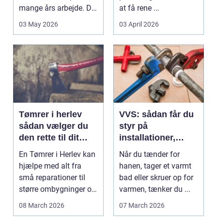
mange års arbejde. Det
at få rene ...
kan være en planlagt
03 May 2026
03 April 2026
e...
Tømrer i herlev
VVS: sådan får du
sådan vælger du
styr på
den rette til dit
installationer,
projekt
komfort og
En Tømrer i Herlev kan
Når du tænder for
energiforbrug
hjælpe med alt fra
hanen, tager et varmt
små reparationer til
bad eller skruer op for
større ombygninger og
varmen, tænker du ...
tilbygninger. N...
08 March 2026
07 March 2026