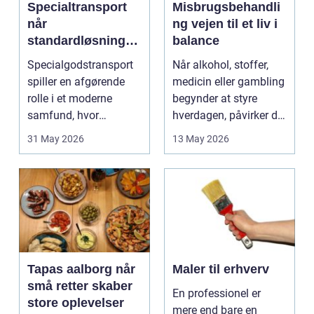
Specialtransport
Misbrugsbehandli
når
ng vejen til et liv i
standardløsninger
balance
ikke rækker
Specialgodstransport
Når alkohol, stoffer,
spiller en afgørende
medicin eller gambling
rolle i et moderne
begynder at styre
samfund, hvor
hverdagen, påvirker det
industrien bliver mere
ikke kun pers...
31 May 2026
13 May 2026
sp...
Tapas aalborg når
Maler til erhverv
små retter skaber
En professionel er
store oplevelser
mere end bare en