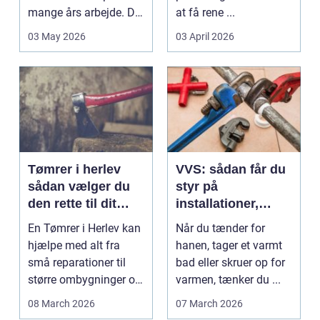
mange års arbejde. Det
at få rene ...
kan være en planlagt
03 May 2026
03 April 2026
e...
Tømrer i herlev
VVS: sådan får du
sådan vælger du
styr på
den rette til dit
installationer,
projekt
komfort og
En Tømrer i Herlev kan
Når du tænder for
energiforbrug
hjælpe med alt fra
hanen, tager et varmt
små reparationer til
bad eller skruer op for
større ombygninger og
varmen, tænker du ...
tilbygninger. N...
08 March 2026
07 March 2026