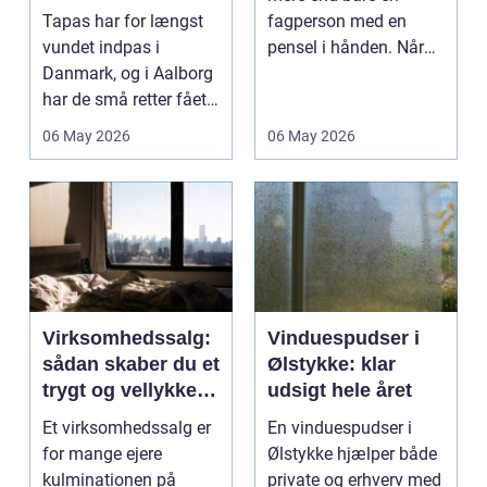
Tapas har for længst
fagperson med en
vundet indpas i
pensel i hånden. Når
Danmark, og i Aalborg
virksomheder
har de små retter fået
investerer i...
deres helt eget li...
06 May 2026
06 May 2026
Virksomhedssalg:
Vinduespudser i
sådan skaber du et
Ølstykke: klar
trygt og vellykket
udsigt hele året
salg
Et virksomhedssalg er
En vinduespudser i
for mange ejere
Ølstykke hjælper både
kulminationen på
private og erhverv med