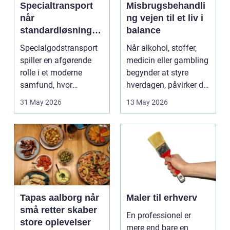
Specialtransport
Misbrugsbehandli
når
ng vejen til et liv i
standardløsninger
balance
ikke rækker
Specialgodstransport
Når alkohol, stoffer,
spiller en afgørende
medicin eller gambling
rolle i et moderne
begynder at styre
samfund, hvor
hverdagen, påvirker det
industrien bliver mere
ikke kun pers...
31 May 2026
13 May 2026
sp...
Tapas aalborg når
Maler til erhverv
små retter skaber
En professionel er
store oplevelser
mere end bare en