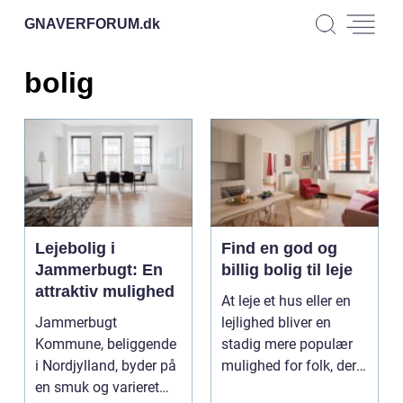
GNAVERFORUM.
dk
bolig
Lejebolig i
Find en god og
Jammerbugt: En
billig bolig til leje
attraktiv mulighed
At leje et hus eller en
Jammerbugt
lejlighed bliver en
Kommune, beliggende
stadig mere populær
i Nordjylland, byder på
mulighed for folk, der
en smuk og varieret
ønsker at bo ...