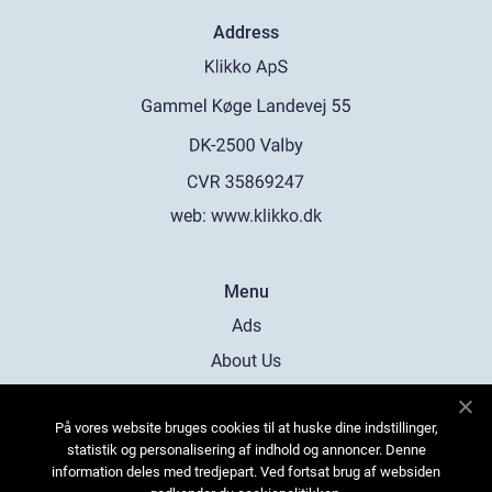
Address
web:
www.klikko.dk
Menu
Ads
About Us
Cookies
På vores website bruges cookies til at huske dine indstillinger,
Contact
statistik og personalisering af indhold og annoncer. Denne
Sitemap
information deles med tredjepart. Ved fortsat brug af websiden