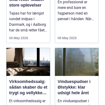
En professionel er
store oplevelser
mere end bare en
Tapas har for længst
fagperson med en
vundet indpas i
pensel i hånden. Når
Danmark, og i Aalborg
virksomheder
har de små retter fået
investerer i...
deres helt eget li...
06 May 2026
06 May 2026
Virksomhedssalg:
Vinduespudser i
sådan skaber du et
Ølstykke: klar
trygt og vellykket
udsigt hele året
salg
Et virksomhedssalg er
En vinduespudser i