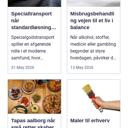
Specialtransport
Misbrugsbehandli
når
ng vejen til et liv i
standardløsninger
balance
ikke rækker
Specialgodstransport
Når alkohol, stoffer,
spiller en afgørende
medicin eller gambling
rolle i et moderne
begynder at styre
samfund, hvor
hverdagen, påvirker det
industrien bliver mere
ikke kun pers...
31 May 2026
13 May 2026
sp...
Tapas aalborg når
Maler til erhverv
små retter skaber