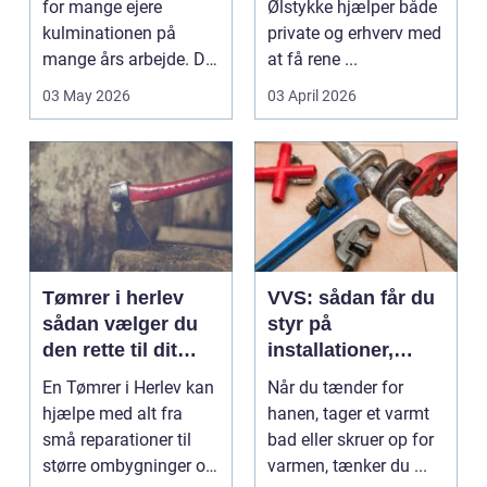
for mange ejere
Ølstykke hjælper både
kulminationen på
private og erhverv med
mange års arbejde. Det
at få rene ...
kan være en planlagt
03 May 2026
03 April 2026
e...
Tømrer i herlev
VVS: sådan får du
sådan vælger du
styr på
den rette til dit
installationer,
projekt
komfort og
En Tømrer i Herlev kan
Når du tænder for
energiforbrug
hjælpe med alt fra
hanen, tager et varmt
små reparationer til
bad eller skruer op for
større ombygninger og
varmen, tænker du ...