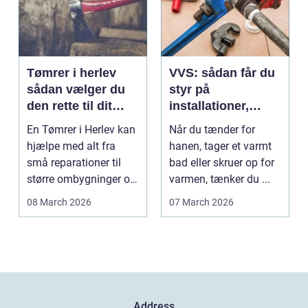
Tømrer i herlev
VVS: sådan får du
sådan vælger du
styr på
den rette til dit
installationer,
projekt
komfort og
En Tømrer i Herlev kan
Når du tænder for
energiforbrug
hjælpe med alt fra
hanen, tager et varmt
små reparationer til
bad eller skruer op for
større ombygninger og
varmen, tænker du ...
tilbygninger. N...
08 March 2026
07 March 2026
Address