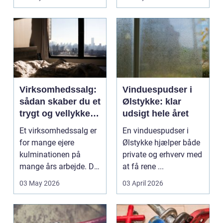
Virksomhedssalg:
Vinduespudser i
sådan skaber du et
Ølstykke: klar
trygt og vellykket
udsigt hele året
salg
Et virksomhedssalg er
En vinduespudser i
for mange ejere
Ølstykke hjælper både
kulminationen på
private og erhverv med
mange års arbejde. Det
at få rene ...
kan være en planlagt
03 May 2026
03 April 2026
e...