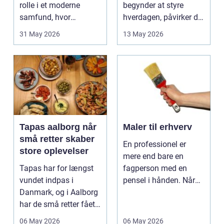
rolle i et moderne
begynder at styre
samfund, hvor
hverdagen, påvirker det
industrien bliver mere
ikke kun pers...
31 May 2026
13 May 2026
sp...
Tapas aalborg når
Maler til erhverv
små retter skaber
En professionel er
store oplevelser
mere end bare en
Tapas har for længst
fagperson med en
vundet indpas i
pensel i hånden. Når
Danmark, og i Aalborg
virksomheder
har de små retter fået
investerer i...
deres helt eget li...
06 May 2026
06 May 2026