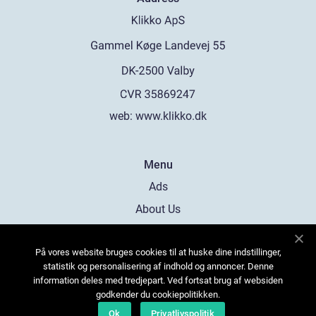
web:
www.klikko.dk
Menu
Ads
About Us
Cookies
På vores website bruges cookies til at huske dine indstillinger,
Contact
statistik og personalisering af indhold og annoncer. Denne
Sitemap
information deles med tredjepart. Ved fortsat brug af websiden
godkender du cookiepolitikken.
Ok
Privatlivspolitik