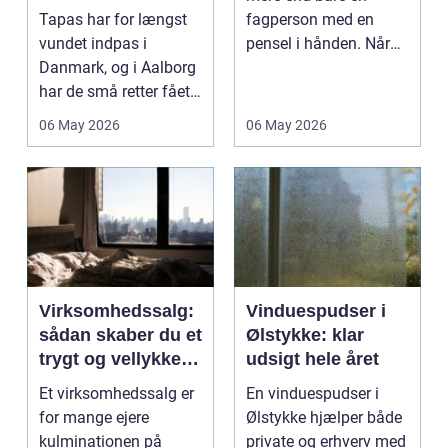
Tapas har for længst
fagperson med en
vundet indpas i
pensel i hånden. Når
Danmark, og i Aalborg
virksomheder
har de små retter fået
investerer i...
deres helt eget li...
06 May 2026
06 May 2026
Virksomhedssalg:
Vinduespudser i
sådan skaber du et
Ølstykke: klar
trygt og vellykket
udsigt hele året
salg
Et virksomhedssalg er
En vinduespudser i
for mange ejere
Ølstykke hjælper både
kulminationen på
private og erhverv med