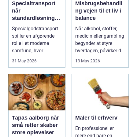
Specialtransport
Misbrugsbehandli
når
ng vejen til et liv i
standardløsninger
balance
ikke rækker
Specialgodstransport
Når alkohol, stoffer,
spiller en afgørende
medicin eller gambling
rolle i et moderne
begynder at styre
samfund, hvor
hverdagen, påvirker det
industrien bliver mere
ikke kun pers...
31 May 2026
13 May 2026
sp...
Tapas aalborg når
Maler til erhverv
små retter skaber
En professionel er
store oplevelser
mere end bare en