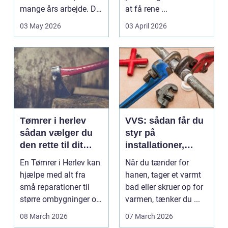
mange års arbejde. Det
at få rene ...
kan være en planlagt
03 May 2026
03 April 2026
e...
Tømrer i herlev
VVS: sådan får du
sådan vælger du
styr på
den rette til dit
installationer,
projekt
komfort og
En Tømrer i Herlev kan
Når du tænder for
energiforbrug
hjælpe med alt fra
hanen, tager et varmt
små reparationer til
bad eller skruer op for
større ombygninger og
varmen, tænker du ...
tilbygninger. N...
08 March 2026
07 March 2026