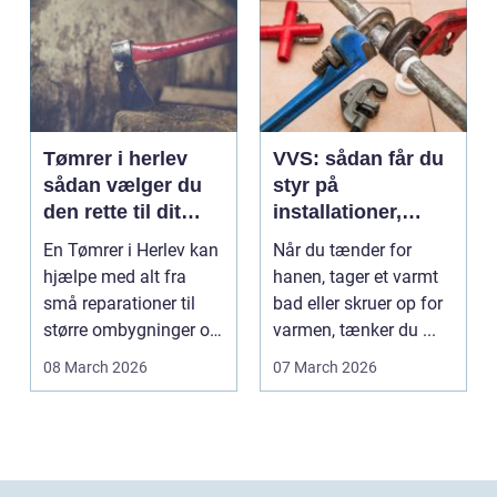
Tømrer i herlev
VVS: sådan får du
sådan vælger du
styr på
den rette til dit
installationer,
projekt
komfort og
En Tømrer i Herlev kan
Når du tænder for
energiforbrug
hjælpe med alt fra
hanen, tager et varmt
små reparationer til
bad eller skruer op for
større ombygninger og
varmen, tænker du ...
tilbygninger. N...
08 March 2026
07 March 2026