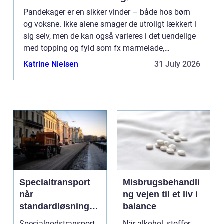
Pandekager er en sikker vinder – både hos børn
og voksne. Ikke alene smager de utroligt lækkert i
sig selv, men de kan også varieres i det uendelige
med topping og fyld som fx marmelade,
kanelsukker, is og meget mere. O...
Katrine Nielsen
31 July 2026
Specialtransport
Misbrugsbehandli
når
ng vejen til et liv i
standardløsninger
balance
ikke rækker
Specialgodstransport
Når alkohol, stoffer,