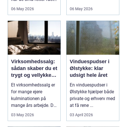
deres helt eget li...
06 May 2026
06 May 2026
Virksomhedssalg:
Vinduespudser i
sådan skaber du et
Ølstykke: klar
trygt og vellykket
udsigt hele året
salg
Et virksomhedssalg er
En vinduespudser i
for mange ejere
Ølstykke hjælper både
kulminationen på
private og erhverv med
mange års arbejde. Det
at få rene ...
kan være en planlagt
03 May 2026
03 April 2026
e...