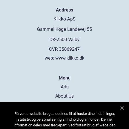
Address
web:
www.klikko.dk
Menu
Ads
About Us
Cookies
På vores website bruges cookies til at huske dine indstillinger,
Contact
statistik og personalisering af indhold og annoncer. Denne
Sitemap
information deles med tredjepart. Ved fortsat brug af websiden