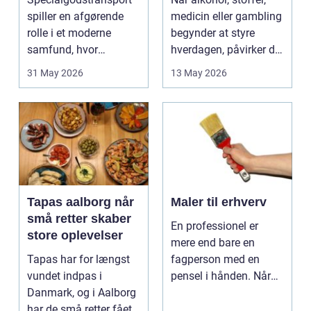
spiller en afgørende
medicin eller gambling
rolle i et moderne
begynder at styre
samfund, hvor
hverdagen, påvirker det
industrien bliver mere
ikke kun pers...
31 May 2026
13 May 2026
sp...
Tapas aalborg når
Maler til erhverv
små retter skaber
En professionel er
store oplevelser
mere end bare en
Tapas har for længst
fagperson med en
vundet indpas i
pensel i hånden. Når
Danmark, og i Aalborg
virksomheder
har de små retter fået
investerer i...