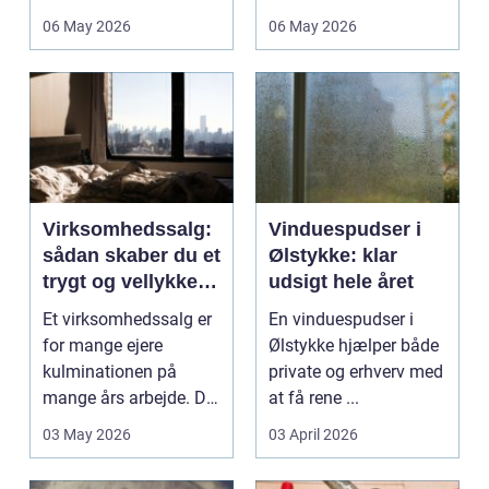
deres helt eget li...
06 May 2026
06 May 2026
Virksomhedssalg:
Vinduespudser i
sådan skaber du et
Ølstykke: klar
trygt og vellykket
udsigt hele året
salg
Et virksomhedssalg er
En vinduespudser i
for mange ejere
Ølstykke hjælper både
kulminationen på
private og erhverv med
mange års arbejde. Det
at få rene ...
kan være en planlagt
03 May 2026
03 April 2026
e...