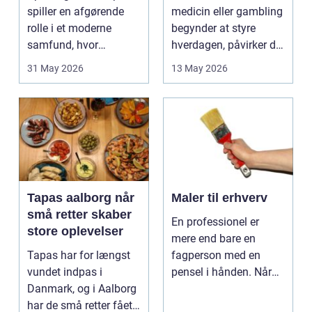
spiller en afgørende
medicin eller gambling
rolle i et moderne
begynder at styre
samfund, hvor
hverdagen, påvirker det
industrien bliver mere
ikke kun pers...
31 May 2026
13 May 2026
sp...
Tapas aalborg når
Maler til erhverv
små retter skaber
En professionel er
store oplevelser
mere end bare en
Tapas har for længst
fagperson med en
vundet indpas i
pensel i hånden. Når
Danmark, og i Aalborg
virksomheder
har de små retter fået
investerer i...