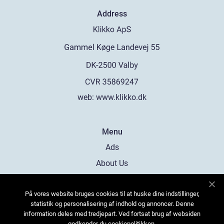
Address
web:
www.klikko.dk
Menu
Ads
About Us
Cookies
På vores website bruges cookies til at huske dine indstillinger,
Contact
statistik og personalisering af indhold og annoncer. Denne
Sitemap
information deles med tredjepart. Ved fortsat brug af websiden
godkender du cookiepolitikken.