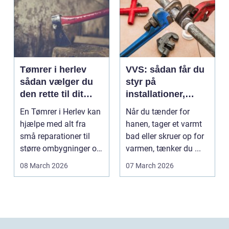
Tømrer i herlev
VVS: sådan får du
sådan vælger du
styr på
den rette til dit
installationer,
projekt
komfort og
En Tømrer i Herlev kan
Når du tænder for
energiforbrug
hjælpe med alt fra
hanen, tager et varmt
små reparationer til
bad eller skruer op for
større ombygninger og
varmen, tænker du ...
tilbygninger. N...
08 March 2026
07 March 2026