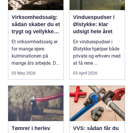
Virksomhedssalg:
Vinduespudser i
sådan skaber du et
Ølstykke: klar
trygt og vellykket
udsigt hele året
salg
Et virksomhedssalg er
En vinduespudser i
for mange ejere
Ølstykke hjælper både
kulminationen på
private og erhverv med
mange års arbejde. Det
at få rene ...
kan være en planlagt
03 May 2026
03 April 2026
e...
Tømrer i herlev
VVS: sådan får du