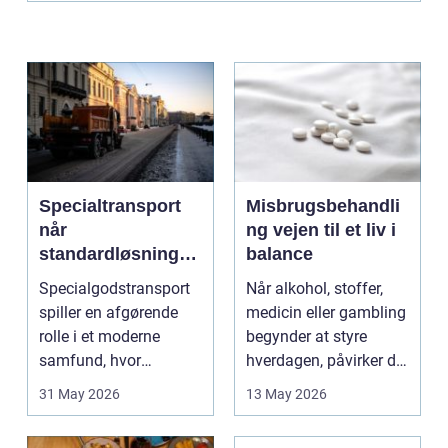
Specialtransport
Misbrugsbehandli
når
ng vejen til et liv i
standardløsninger
balance
ikke rækker
Specialgodstransport
Når alkohol, stoffer,
spiller en afgørende
medicin eller gambling
rolle i et moderne
begynder at styre
samfund, hvor
hverdagen, påvirker det
industrien bliver mere
ikke kun pers...
31 May 2026
13 May 2026
sp...