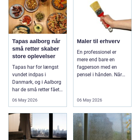
Tapas aalborg når
Maler til erhverv
små retter skaber
En professionel er
store oplevelser
mere end bare en
Tapas har for længst
fagperson med en
vundet indpas i
pensel i hånden. Når
Danmark, og i Aalborg
virksomheder
har de små retter fået
investerer i...
deres helt eget li...
06 May 2026
06 May 2026