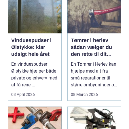
Vinduespudser i
Tømrer i herlev
Ølstykke: klar
sådan vælger du
udsigt hele året
den rette til dit
projekt
En vinduespudser i
En Tømrer i Herlev kan
Ølstykke hjælper både
hjælpe med alt fra
private og erhverv med
små reparationer til
at få rene ...
større ombygninger og
tilbygninger. N...
03 April 2026
08 March 2026