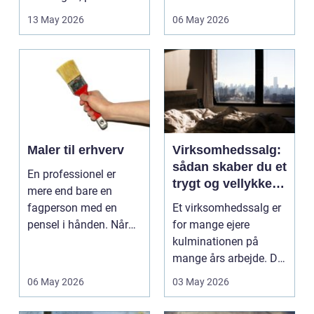
ikke kun pers...
deres helt eget li...
13 May 2026
06 May 2026
Maler til erhverv
Virksomhedssalg:
sådan skaber du et
En professionel er
trygt og vellykket
mere end bare en
salg
fagperson med en
Et virksomhedssalg er
pensel i hånden. Når
for mange ejere
virksomheder
kulminationen på
investerer i...
mange års arbejde. Det
kan være en planlagt
06 May 2026
03 May 2026
e...