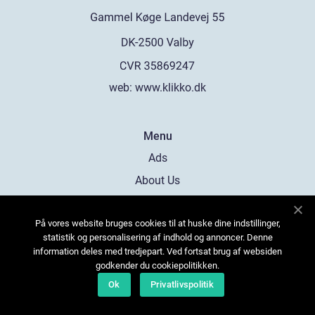
web:
www.klikko.dk
Menu
Ads
About Us
Cookies
På vores website bruges cookies til at huske dine indstillinger,
Contact
statistik og personalisering af indhold og annoncer. Denne
Sitemap
information deles med tredjepart. Ved fortsat brug af websiden
godkender du cookiepolitikken.
Ok
Privatlivspolitik