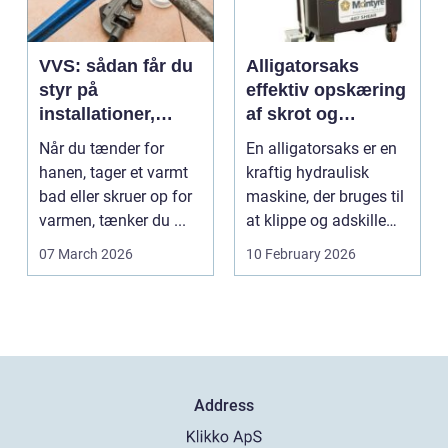
VVS: sådan får du
Alligatorsaks
styr på
effektiv opskæring
installationer,
af skrot og
komfort og
metaller
Når du tænder for
En alligatorsaks er en
energiforbrug
hanen, tager et varmt
kraftig hydraulisk
bad eller skruer op for
maskine, der bruges til
varmen, tænker du ...
at klippe og adskille
forskellige ...
07 March 2026
10 February 2026
Address