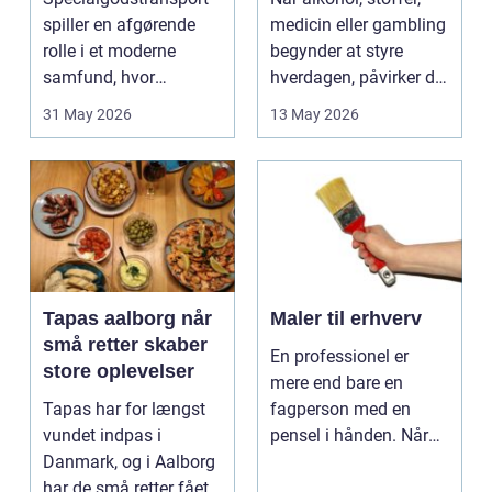
spiller en afgørende
medicin eller gambling
rolle i et moderne
begynder at styre
samfund, hvor
hverdagen, påvirker det
industrien bliver mere
ikke kun pers...
31 May 2026
13 May 2026
sp...
Tapas aalborg når
Maler til erhverv
små retter skaber
En professionel er
store oplevelser
mere end bare en
Tapas har for længst
fagperson med en
vundet indpas i
pensel i hånden. Når
Danmark, og i Aalborg
virksomheder
har de små retter fået
investerer i...