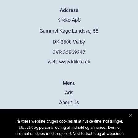
Address
web:
www.klikko.dk
Menu
Ads
About Us
Cookies
På vores website bruges cookies til at huske dine indstillinger,
Contact
statistik og personalisering af indhold og annoncer. Denne
Sitemap
information deles med tredjepart. Ved fortsat brug af websiden