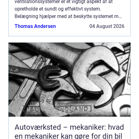
ventilationssystemer er et vigtigt aspekt af at
opretholde et sundt og effektivt system.
Belægning hjælper med at beskytte systemet mod
støv, snavs og andre skadelige stoffer, der kan
Thomas Andersen
04 August 2026
ophobes med tiden. Det er også...
Autoværksted – mekaniker: hvad
en mekaniker kan gøre for din bil