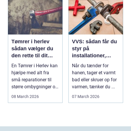
Tømrer i herlev
VVS: sådan får du
sådan vælger du
styr på
den rette til dit
installationer,
projekt
komfort og
En Tømrer i Herlev kan
Når du tænder for
energiforbrug
hjælpe med alt fra
hanen, tager et varmt
små reparationer til
bad eller skruer op for
større ombygninger og
varmen, tænker du ...
tilbygninger. N...
08 March 2026
07 March 2026