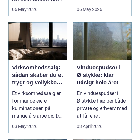
deres helt eget li...
06 May 2026
06 May 2026
Virksomhedssalg:
Vinduespudser i
sådan skaber du et
Ølstykke: klar
trygt og vellykket
udsigt hele året
salg
Et virksomhedssalg er
En vinduespudser i
for mange ejere
Ølstykke hjælper både
kulminationen på
private og erhverv med
mange års arbejde. Det
at få rene ...
kan være en planlagt
03 May 2026
03 April 2026
e...