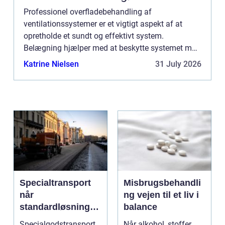
Professionel overfladebehandling af
ventilationssystemer er et vigtigt aspekt af at
opretholde et sundt og effektivt system.
Belægning hjælper med at beskytte systemet mod
støv, snavs og andre skadelige stoffer, der kan
Katrine Nielsen
31 July 2026
ophobes med tiden. Det er også...
Specialtransport
Misbrugsbehandli
når
ng vejen til et liv i
standardløsninger
balance
ikke rækker
Specialgodstransport
Når alkohol, stoffer,