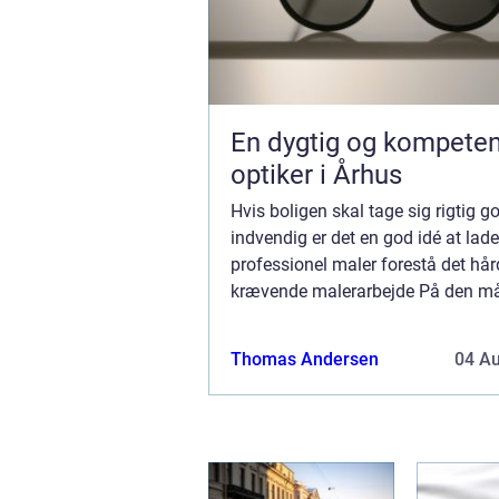
En dygtig og kompeten
optiker i Århus
Hvis boligen skal tage sig rigtig g
indvendig er det en god idé at lad
professionel maler forestå det hå
krævende malerarbejde På den må
det flotteste resultat – og du slipper
Thomas Andersen
04 A