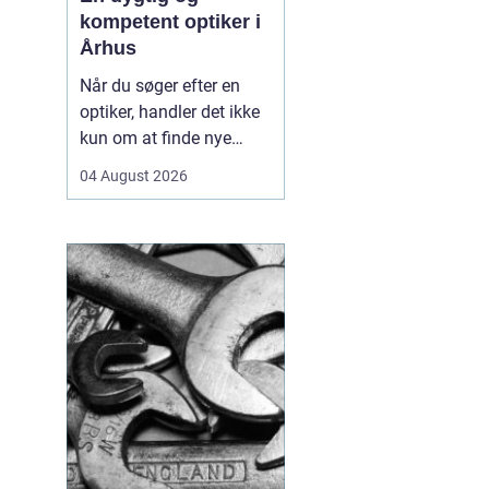
kompetent optiker i
Århus
Når du søger efter en
optiker, handler det ikke
kun om at finde nye
briller eller kontaktlinser,
04 August 2026
men om at få faglig
rådgivning, præcise
synsprøver og produkter,
der passer til din
hverdag. I hjertet af byen
find...
u