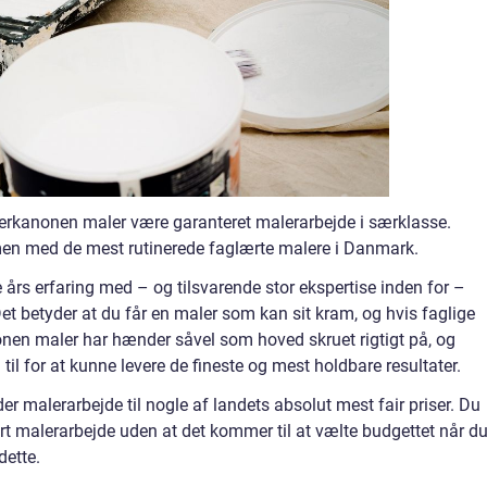
erkanonen maler være garanteret malerarbejde i særklasse.
n med de mest rutinerede faglærte malere i Danmark.
rs erfaring med – og tilsvarende stor ekspertise inden for –
Det betyder at du får en maler som kan sit kram, og hvis faglige
nonen maler har hænder såvel som hoved skruet rigtigt på, og
il for at kunne levere de fineste og mest holdbare resultater.
r malerarbejde til nogle af landets absolut mest fair priser. Du
rt malerarbejde uden at det kommer til at vælte budgettet når d
dette.