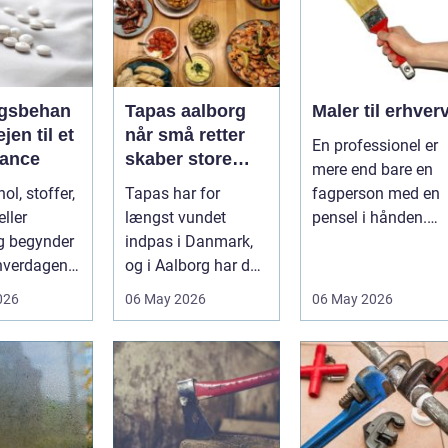
gsbehan
Tapas aalborg
Maler til erhver
når små retter
En professionel er
alance
skaber store
mere end bare en
oplevelser
ol, stoffer,
Tapas har for
fagperson med en
ller
længst vundet
pensel i hånden.
g begynder
indpas i Danmark,
Når virksomheder
 hverdagen,
og i Aalborg har de
investerer i...
det ikke
små retter fået
026
06 May 2026
06 May 2026
..
deres helt eget li...