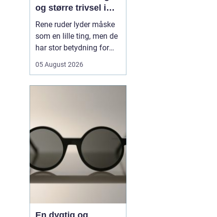
og større trivsel i
hverdagen
Rene ruder lyder måske
som en lille ting, men de
har stor betydning for
både lys, trivsel og
05 August 2026
indtryk af en bolig eller
virksomhed. Når sollyset
kan strømme frit ind,
virker rum større, mere
indbydende og mindre
tunge at være i. I en by
som Odense, hv...
En dygtig og