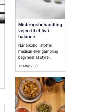
Misbrugsbehandling
vejen til et liv i
balance
Når alkohol, stoffer,
medicin eller gambling
begynder at styre
hverdagen, påvirker det
13 May 2026
ikke kun personen med
afhængigheden, men
hele familien. Mange går
længe alene med
skammen og tvivlen, før
de søger hjælp. Her kan
professionel
misbrugsbehandling g...