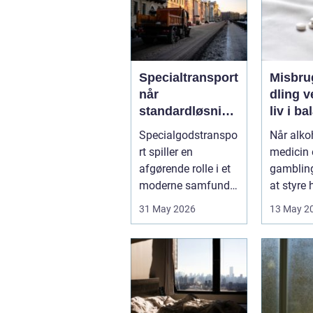
Specialtransport
Misbru
når
dling vejen til et
standardløsning
liv i b
er ikke rækker
Specialgodstranspo
Når alkoh
rt spiller en
medicin e
afgørende rolle i et
gamblin
moderne samfund,
at styre
hvor industrien
påvirker 
31 May 2026
13 May 2
bliver mere sp...
kun pers.