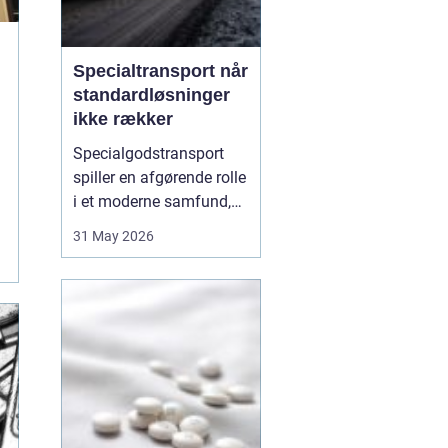
Specialtransport når
standardløsninger
ikke rækker
Specialgodstransport
spiller en afgørende rolle
i et moderne samfund,
hvor industrien bliver
31 May 2026
mere specialiseret, og
emnerne både bliver
tungere og større. Når
store maskiner,
vindmøllekomponenter,
både eller siloer skal
flyttes, er almindelig
lastbil...