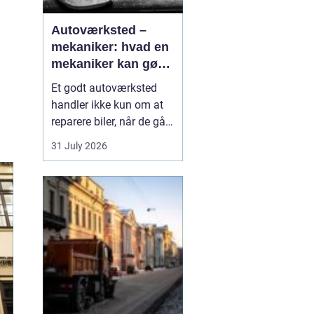
Autoværksted –
mekaniker: hvad en
mekaniker kan gøre
for din bil
Et godt autoværksted
handler ikke kun om at
reparere biler, når de går i
stykker. Det handler i lige
31 July 2026
så høj grad om
forebyggelse, tryghed og
klare svar, når du som
bilist står med
spørgsmål om s...