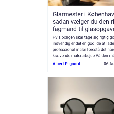
Glarmester i Københav
sådan vælger du den ri
fagmand til glasopgav
Hvis boligen skal tage sig rigtig g
indvendig er det en god idé at lad
professionel maler forestå det hå
krævende malerarbejde På den må
det flotteste resultat – og du slipper
Albert Pilgaard
06 A