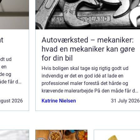
t
Autoværksted – mekaniker:
hvad en mekaniker kan gøre
for din bil
odt ud
e en
Hvis boligen skal tage sig rigtig godt ud
rde og
indvendig er det en god idé at lade en
de får du
professionel maler forestå det hårde og
 ...
krævende malerarbejde På den måde får du
det flotteste resultat – og du slipper ...
ugust 2026
Katrine Nielsen
31 July 2026