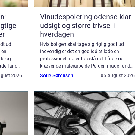
n:
Vinudespolering odense klar
gtige
udsigt og større trivsel i
er
hverdagen
odt ud
Hvis boligen skal tage sig rigtig godt ud
e en
indvendig er det en god idé at lade en
rde og
professionel maler forestå det hårde og
de får du
krævende malerarbejde På den måde får du
 ...
det flotteste resultat – og du slipper ...
ugust 2026
Sofie Sørensen
05 August 2026