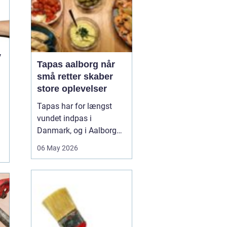
v
Tapas aalborg når
små retter skaber
store oplevelser
Tapas har for længst
vundet indpas i
Danmark, og i Aalborg
har de små retter fået
06 May 2026
deres helt eget liv. Her
møder nordiske råvarer
den spanske
deletradition, og
resultatet er en afslappet
spiseform, hvor smag,