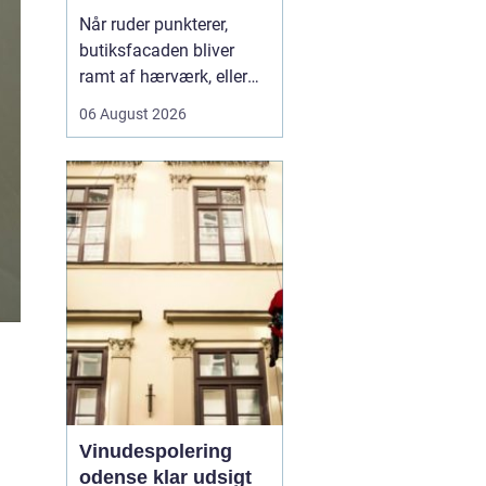
rigtige fagmand til
Når ruder punkterer,
glasopgaver
butiksfacaden bliver
ramt af hærværk, eller
boligen skal have et
06 August 2026
lysere og mere moderne
udtryk, spiller en
glarmester en central
rolle.
En glarmester i
Københa...
Vinudespolering
odense klar udsigt