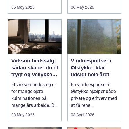
deres helt eget li...
06 May 2026
06 May 2026
Virksomhedssalg:
Vinduespudser i
sådan skaber du et
Ølstykke: klar
trygt og vellykket
udsigt hele året
salg
Et virksomhedssalg er
En vinduespudser i
for mange ejere
Ølstykke hjælper både
kulminationen på
private og erhverv med
mange års arbejde. Det
at få rene ...
kan være en planlagt
03 May 2026
03 April 2026
e...