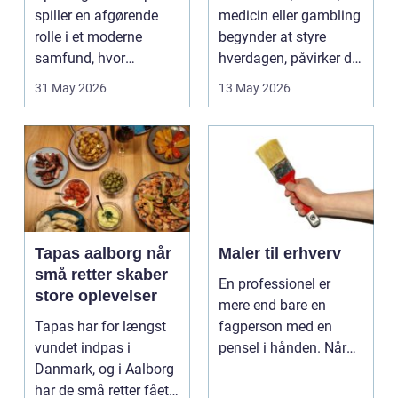
spiller en afgørende
medicin eller gambling
rolle i et moderne
begynder at styre
samfund, hvor
hverdagen, påvirker det
industrien bliver mere
ikke kun pers...
31 May 2026
13 May 2026
sp...
Tapas aalborg når
Maler til erhverv
små retter skaber
En professionel er
store oplevelser
mere end bare en
Tapas har for længst
fagperson med en
vundet indpas i
pensel i hånden. Når
Danmark, og i Aalborg
virksomheder
har de små retter fået
investerer i...