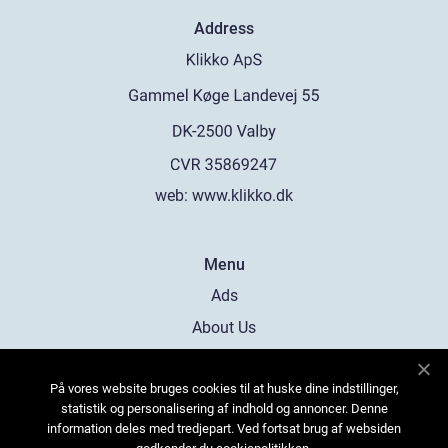
Address
web:
www.klikko.dk
Menu
Ads
About Us
Cookies
På vores website bruges cookies til at huske dine indstillinger,
Contact
statistik og personalisering af indhold og annoncer. Denne
Sitemap
information deles med tredjepart. Ved fortsat brug af websiden