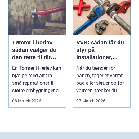
Tømrer i herlev
VVS: sådan får du
sådan vælger du
styr på
den rette til dit
installationer,
projekt
komfort og
En Tømrer i Herlev kan
Når du tænder for
energiforbrug
hjælpe med alt fra
hanen, tager et varmt
små reparationer til
bad eller skruer op for
større ombygninger og
varmen, tænker du ...
tilbygninger. N...
08 March 2026
07 March 2026