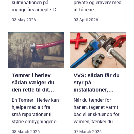
kulminationen på
private og erhverv med
mange års arbejde. Det
at få rene ...
kan være en planlagt
03 May 2026
03 April 2026
e...
Tømrer i herlev
VVS: sådan får du
sådan vælger du
styr på
den rette til dit
installationer,
projekt
komfort og
En Tømrer i Herlev kan
Når du tænder for
energiforbrug
hjælpe med alt fra
hanen, tager et varmt
små reparationer til
bad eller skruer op for
større ombygninger og
varmen, tænker du ...
tilbygninger. N...
08 March 2026
07 March 2026