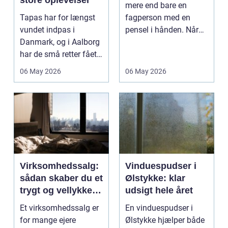
store oplevelser
mere end bare en
Tapas har for længst
fagperson med en
vundet indpas i
pensel i hånden. Når
Danmark, og i Aalborg
virksomheder
har de små retter fået
investerer i...
deres helt eget li...
06 May 2026
06 May 2026
Virksomhedssalg:
Vinduespudser i
sådan skaber du et
Ølstykke: klar
trygt og vellykket
udsigt hele året
salg
Et virksomhedssalg er
En vinduespudser i
for mange ejere
Ølstykke hjælper både