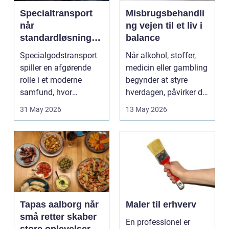
Specialtransport
Misbrugsbehandli
når
ng vejen til et liv i
standardløsninger
balance
ikke rækker
Specialgodstransport
Når alkohol, stoffer,
spiller en afgørende
medicin eller gambling
rolle i et moderne
begynder at styre
samfund, hvor
hverdagen, påvirker det
industrien bliver mere
ikke kun pers...
31 May 2026
13 May 2026
sp...
Tapas aalborg når
Maler til erhverv
små retter skaber
En professionel er