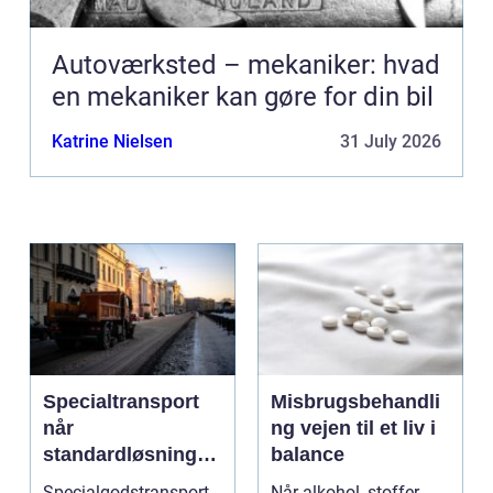
Autoværksted – mekaniker: hvad
en mekaniker kan gøre for din bil
Katrine Nielsen
31 July 2026
Specialtransport
Misbrugsbehandli
når
ng vejen til et liv i
standardløsninger
balance
ikke rækker
Specialgodstransport
Når alkohol, stoffer,