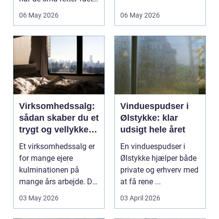
deres helt eget li...
06 May 2026
06 May 2026
Virksomhedssalg:
Vinduespudser i
sådan skaber du et
Ølstykke: klar
trygt og vellykket
udsigt hele året
salg
Et virksomhedssalg er
En vinduespudser i
for mange ejere
Ølstykke hjælper både
kulminationen på
private og erhverv med
mange års arbejde. Det
at få rene ...
kan være en planlagt
03 May 2026
03 April 2026
e...