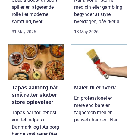
spiller en afgørende
medicin eller gambling
rolle i et moderne
begynder at styre
samfund, hvor
hverdagen, påvirker det
industrien bliver mere
ikke kun pers...
31 May 2026
13 May 2026
sp...
Tapas aalborg når
Maler til erhverv
små retter skaber
En professionel er
store oplevelser
mere end bare en
Tapas har for længst
fagperson med en
vundet indpas i
pensel i hånden. Når
Danmark, og i Aalborg
virksomheder
har de små retter fået
investerer i...