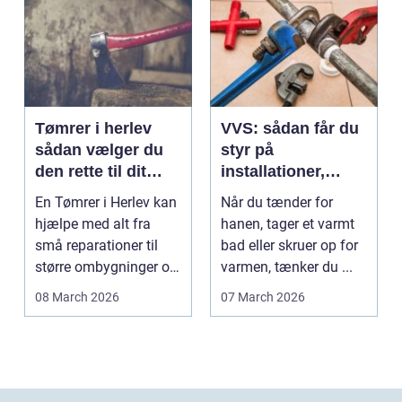
Tømrer i herlev
VVS: sådan får du
sådan vælger du
styr på
den rette til dit
installationer,
projekt
komfort og
En Tømrer i Herlev kan
Når du tænder for
energiforbrug
hjælpe med alt fra
hanen, tager et varmt
små reparationer til
bad eller skruer op for
større ombygninger og
varmen, tænker du ...
tilbygninger. N...
08 March 2026
07 March 2026