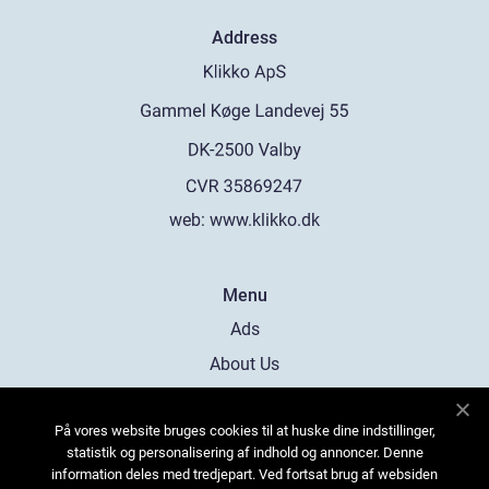
Address
web:
www.klikko.dk
Menu
Ads
About Us
Cookies
På vores website bruges cookies til at huske dine indstillinger,
Contact
statistik og personalisering af indhold og annoncer. Denne
Sitemap
information deles med tredjepart. Ved fortsat brug af websiden