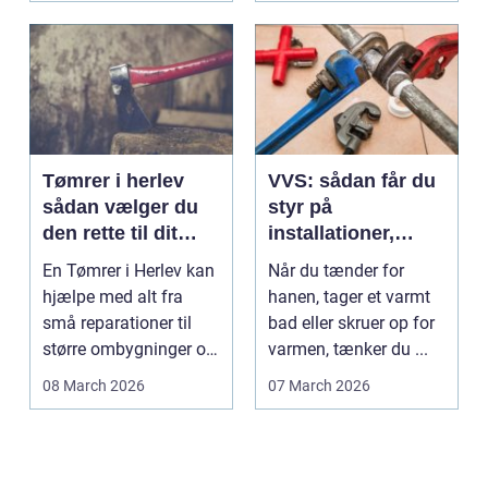
Tømrer i herlev
VVS: sådan får du
sådan vælger du
styr på
den rette til dit
installationer,
projekt
komfort og
En Tømrer i Herlev kan
Når du tænder for
energiforbrug
hjælpe med alt fra
hanen, tager et varmt
små reparationer til
bad eller skruer op for
større ombygninger og
varmen, tænker du ...
tilbygninger. N...
08 March 2026
07 March 2026