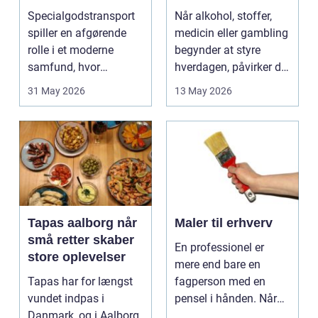
ikke rækker
Specialgodstransport
Når alkohol, stoffer,
spiller en afgørende
medicin eller gambling
rolle i et moderne
begynder at styre
samfund, hvor
hverdagen, påvirker det
industrien bliver mere
ikke kun pers...
31 May 2026
13 May 2026
sp...
Tapas aalborg når
Maler til erhverv
små retter skaber
En professionel er
store oplevelser
mere end bare en
Tapas har for længst
fagperson med en
vundet indpas i
pensel i hånden. Når
Danmark, og i Aalborg
virksomheder