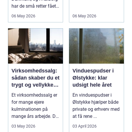
har de små retter fået
investerer i...
deres helt eget li...
06 May 2026
06 May 2026
Virksomhedssalg:
Vinduespudser i
sådan skaber du et
Ølstykke: klar
trygt og vellykket
udsigt hele året
salg
Et virksomhedssalg er
En vinduespudser i
for mange ejere
Ølstykke hjælper både
kulminationen på
private og erhverv med
mange års arbejde. Det
at få rene ...
kan være en planlagt
03 May 2026
03 April 2026
e...