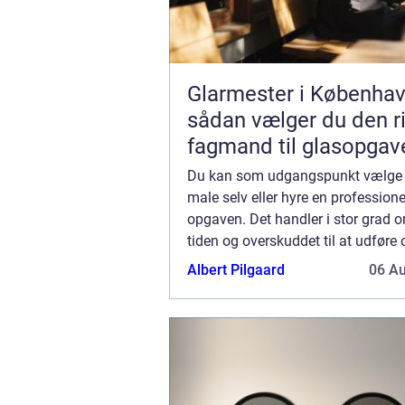
Glarmester i Københav
sådan vælger du den ri
fagmand til glasopgav
Du kan som udgangspunkt vælge 
male selv eller hyre en professionel
opgaven. Det handler i stor grad 
tiden og overskuddet til at udføre
selv, eller om du ønsker at overlad
Albert Pilgaard
06 A
til en profe...