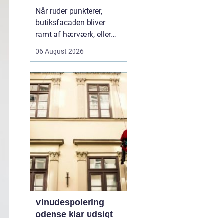
rigtige fagmand til
Når ruder punkterer,
glasopgaver
butiksfacaden bliver
ramt af hærværk, eller
boligen skal have et
06 August 2026
lysere og mere moderne
udtryk, spiller en
glarmester en central
rolle.
En glarmester i
Københa...
Vinudespolering
odense klar udsigt