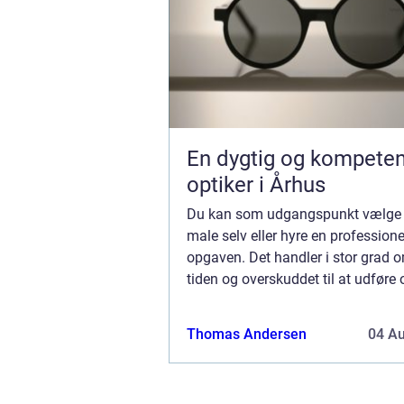
En dygtig og kompeten
optiker i Århus
Du kan som udgangspunkt vælge 
male selv eller hyre en professionel
opgaven. Det handler i stor grad 
tiden og overskuddet til at udføre
selv, eller om du ønsker at overlad
til en profe...
Thomas Andersen
04 A