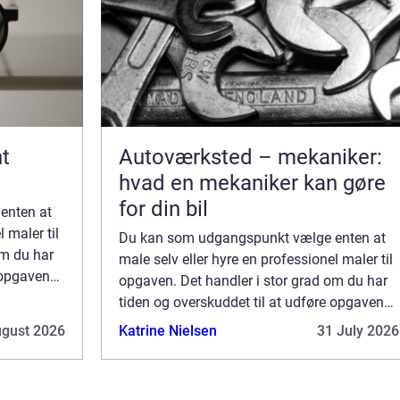
t
Autoværksted – mekaniker:
hvad en mekaniker kan gøre
for din bil
enten at
 maler til
Du kan som udgangspunkt vælge enten at
om du har
male selv eller hyre en professionel maler til
 opgaven
opgaven. Det handler i stor grad om du har
e arbejdet
tiden og overskuddet til at udføre opgaven
selv, eller om du ønsker at overlade arbejdet
ugust 2026
Katrine Nielsen
31 July 2026
til en profe...