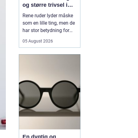
og større trivsel i
hverdagen
Rene ruder lyder måske
som en lille ting, men de
har stor betydning for
både lys, trivsel og
05 August 2026
indtryk af en bolig eller
virksomhed. Når sollyset
kan strømme frit ind,
virker rum større, mere
indbydende og mindre
tunge at være i. I en by
som Odense, hv...
En dygtig og