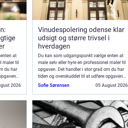
n:
Vinudespolering odense klar
gtige
udsigt og større trivsel i
er
hverdagen
enten at
Du kan som udgangspunkt vælge enten at
 maler til
male selv eller hyre en professionel maler til
om du har
opgaven. Det handler i stor grad om du har
 opgaven
tiden og overskuddet til at udføre opgaven
e arbejdet
selv, eller om du ønsker at overlade arbejdet
ugust 2026
Sofie Sørensen
05 August 2026
til en profe...