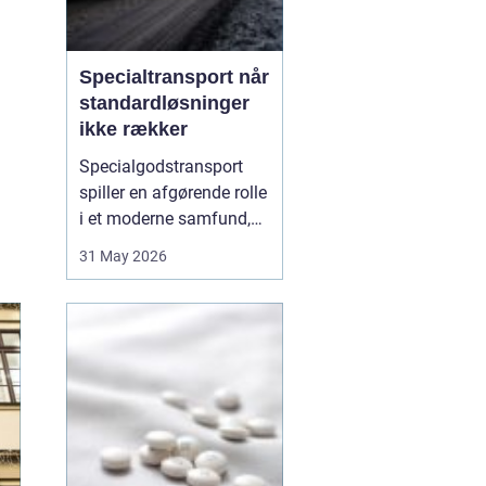
Specialtransport når
standardløsninger
ikke rækker
Specialgodstransport
spiller en afgørende rolle
i et moderne samfund,
hvor industrien bliver
31 May 2026
mere specialiseret, og
emnerne både bliver
tungere og større. Når
store maskiner,
vindmøllekomponenter,
både eller siloer skal
flyttes, er almindelig
lastbil...