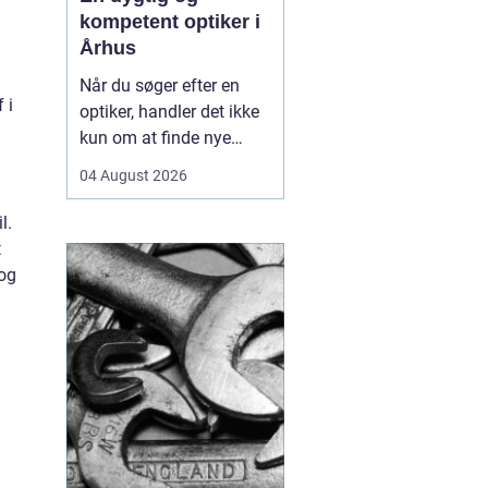
kompetent optiker i
Århus
Når du søger efter en
 i
optiker, handler det ikke
kun om at finde nye
briller eller kontaktlinser,
04 August 2026
men om at få faglig
rådgivning, præcise
l.
synsprøver og produkter,
t
der passer til din
 og
hverdag. I hjertet af byen
find...