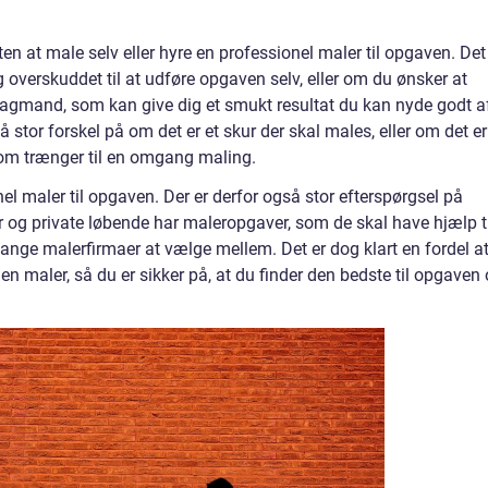
at male selv eller hyre en professionel maler til opgaven. Det
g overskuddet til at udføre opgaven selv, eller om du ønsker at
 fagmand, som kan give dig et smukt resultat du kan nyde godt af
 stor forskel på om det er et skur der skal males, eller om det er
som trænger til en omgang maling.
el maler til opgaven. Der er derfor også stor efterspørgsel på
r og private løbende har maleropgaver, som de skal have hjælp ti
ange malerfirmaer at vælge mellem. Det er dog klart en fordel a
en maler, så du er sikker på, at du finder den bedste til opgaven