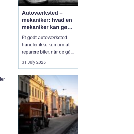
Autoværksted –
mekaniker: hvad en
mekaniker kan gøre
for din bil
Et godt autoværksted
handler ikke kun om at
reparere biler, når de går i
stykker. Det handler i lige
31 July 2026
så høj grad om
forebyggelse, tryghed og
Her
klare svar, når du som
bilist står med
spørgsmål om s...