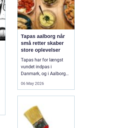
Tapas aalborg når
små retter skaber
store oplevelser
Tapas har for længst
vundet indpas i
Danmark, og i Aalborg
har de små retter fået
06 May 2026
deres helt eget liv. Her
møder nordiske råvarer
den spanske
deletradition, og
resultatet er en afslappet
spiseform, hvor smag,