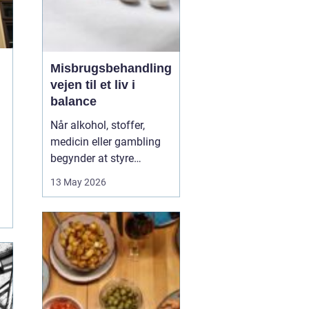
Misbrugsbehandling
vejen til et liv i
balance
Når alkohol, stoffer,
medicin eller gambling
begynder at styre
hverdagen, påvirker det
13 May 2026
ikke kun personen med
afhængigheden, men
hele familien. Mange går
længe alene med
skammen og tvivlen, før
de søger hjælp. Her kan
professionel
misbrugsbehandling g...