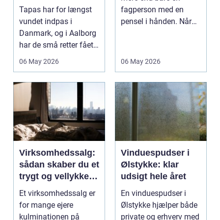
Tapas har for længst
fagperson med en
vundet indpas i
pensel i hånden. Når
Danmark, og i Aalborg
virksomheder
har de små retter fået
investerer i...
deres helt eget li...
06 May 2026
06 May 2026
Virksomhedssalg:
Vinduespudser i
sådan skaber du et
Ølstykke: klar
trygt og vellykket
udsigt hele året
salg
Et virksomhedssalg er
En vinduespudser i
for mange ejere
Ølstykke hjælper både
kulminationen på
private og erhverv med