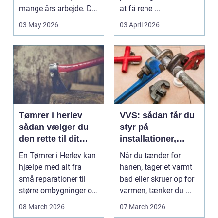
mange års arbejde. Det
at få rene ...
kan være en planlagt
03 May 2026
03 April 2026
e...
Tømrer i herlev
VVS: sådan får du
sådan vælger du
styr på
den rette til dit
installationer,
projekt
komfort og
En Tømrer i Herlev kan
Når du tænder for
energiforbrug
hjælpe med alt fra
hanen, tager et varmt
små reparationer til
bad eller skruer op for
større ombygninger og
varmen, tænker du ...
tilbygninger. N...
08 March 2026
07 March 2026