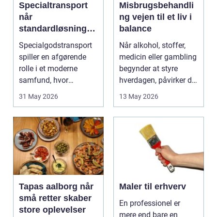
Specialtransport
Misbrugsbehandli
når
ng vejen til et liv i
standardløsninger
balance
ikke rækker
Specialgodstransport
Når alkohol, stoffer,
spiller en afgørende
medicin eller gambling
rolle i et moderne
begynder at styre
samfund, hvor
hverdagen, påvirker det
industrien bliver mere
ikke kun pers...
31 May 2026
13 May 2026
sp...
Tapas aalborg når
Maler til erhverv
små retter skaber
En professionel er
store oplevelser
mere end bare en