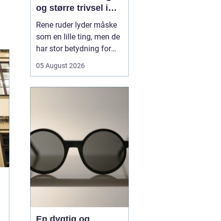
og større trivsel i
hverdagen
Rene ruder lyder måske
som en lille ting, men de
har stor betydning for
både lys, trivsel og
05 August 2026
indtryk af en bolig eller
virksomhed. Når sollyset
kan strømme frit ind,
virker rum større, mere
indbydende og mindre
tunge at være i. I en by
som Odense, hv...
En dygtig og