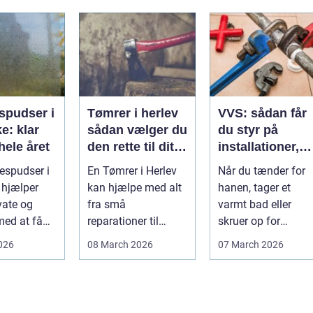
spudser i
Tømrer i herlev
VVS: sådan får
e: klar
sådan vælger du
du styr på
hele året
den rette til dit
installationer,
projekt
komfort og
espudser i
En Tømrer i Herlev
Når du tænder for
energiforbrug
 hjælper
kan hjælpe med alt
hanen, tager et
vate og
fra små
varmt bad eller
med at få
reparationer til
skruer op for
større ombygninger
varmen, tænker du
2026
08 March 2026
07 March 2026
og tilbygninger. N...
...