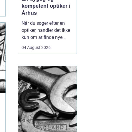
kompetent optiker i
Århus
Når du søger efter en
optiker, handler det ikke
kun om at finde nye
briller eller kontaktlinser,
04 August 2026
men om at få faglig
rådgivning, præcise
synsprøver og produkter,
der passer til din
hverdag. I hjertet af byen
find...