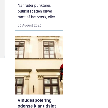
rigtige fagmand til
Når ruder punkterer,
glasopgaver
butiksfacaden bliver
ramt af hærværk, eller
boligen skal have et
06 August 2026
lysere og mere moderne
udtryk, spiller en
glarmester en central
rolle.
En glarmester i
Københa...
Vinudespolering
odense klar udsigt