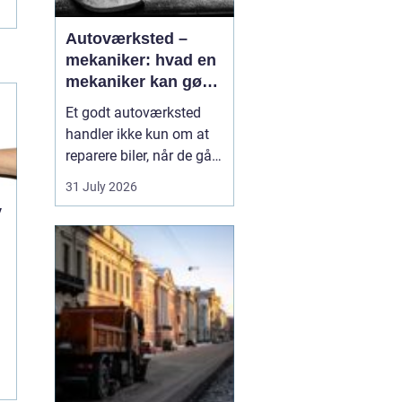
Autoværksted –
mekaniker: hvad en
mekaniker kan gøre
for din bil
Et godt autoværksted
handler ikke kun om at
reparere biler, når de går i
stykker. Det handler i lige
31 July 2026
så høj grad om
v
forebyggelse, tryghed og
klare svar, når du som
bilist står med
spørgsmål om s...