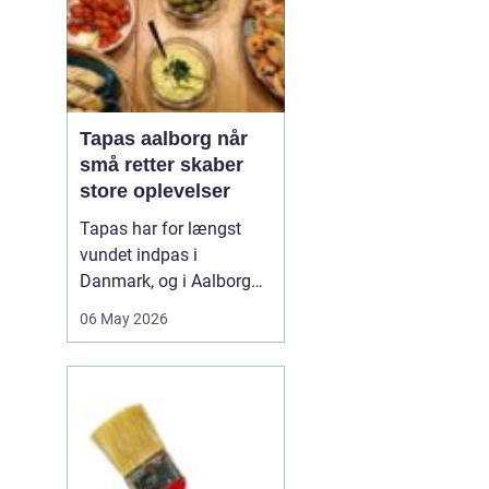
Tapas aalborg når
små retter skaber
store oplevelser
Tapas har for længst
vundet indpas i
Danmark, og i Aalborg
har de små retter fået
06 May 2026
deres helt eget liv. Her
møder nordiske råvarer
den spanske
deletradition, og
resultatet er en afslappet
spiseform, hvor smag,