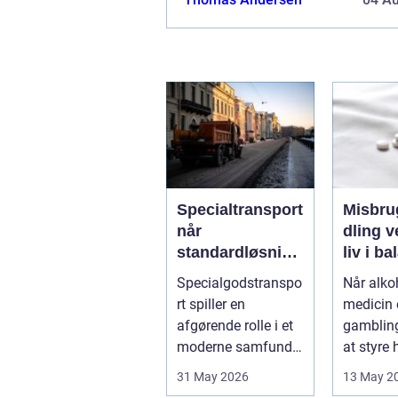
Specialtransport
Misbru
når
dling vejen til et
standardløsning
liv i b
er ikke rækker
Specialgodstranspo
Når alkoh
rt spiller en
medicin e
afgørende rolle i et
gamblin
moderne samfund,
at styre
hvor industrien
påvirker 
31 May 2026
13 May 2
bliver mere sp...
kun pers.