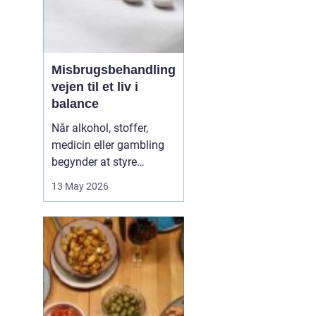
Misbrugsbehandling
vejen til et liv i
balance
Når alkohol, stoffer,
medicin eller gambling
begynder at styre
hverdagen, påvirker det
13 May 2026
ikke kun personen med
afhængigheden, men
hele familien. Mange går
længe alene med
skammen og tvivlen, før
de søger hjælp. Her kan
professionel
misbrugsbehandling g...