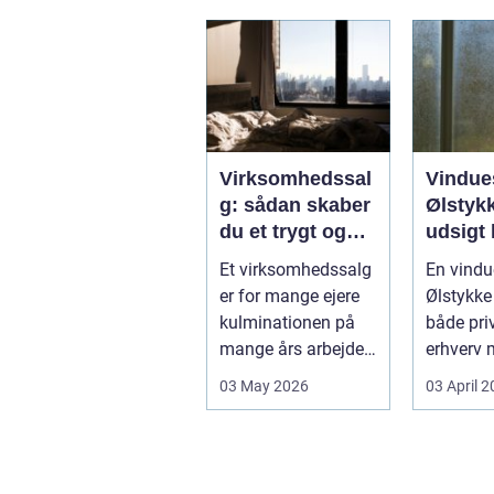
Virksomhedssal
Vindue
g: sådan skaber
Ølstykk
du et trygt og
udsigt 
vellykket salg
Et virksomhedssalg
En vindu
er for mange ejere
Ølstykke
kulminationen på
både pri
mange års arbejde.
erhverv 
Det kan være en
rene ...
03 May 2026
03 April 
planlagt e...