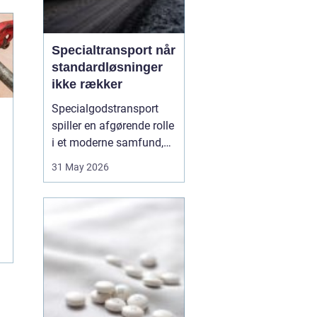
Specialtransport når
standardløsninger
ikke rækker
Specialgodstransport
spiller en afgørende rolle
i et moderne samfund,
hvor industrien bliver
31 May 2026
mere specialiseret, og
emnerne både bliver
tungere og større. Når
store maskiner,
vindmøllekomponenter,
både eller siloer skal
flyttes, er almindelig
lastbil...