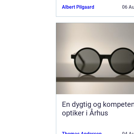
Albert Pilgaard
06 A
En dygtig og kompeten
optiker i Århus
Thomas Andersen
04 A