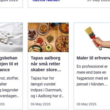
gsbehan
Tapas aalborg
Maler til erhver
når små retter
En professionel er
alance
skaber store
mere end bare en
oplevelser
ol, stoffer,
Tapas har for
fagperson med en
ller
længst vundet
pensel i hånden.
g begynder
indpas i Danmark,
Når virksomheder
 hverdagen,
og i Aalborg har de
investerer i...
det ikke
små retter fået
026
06 May 2026
06 May 2026
..
deres helt eget li...