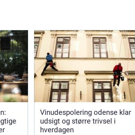
n:
Vinudespolering odense klar
gtige
udsigt og større trivsel i
er
hverdagen