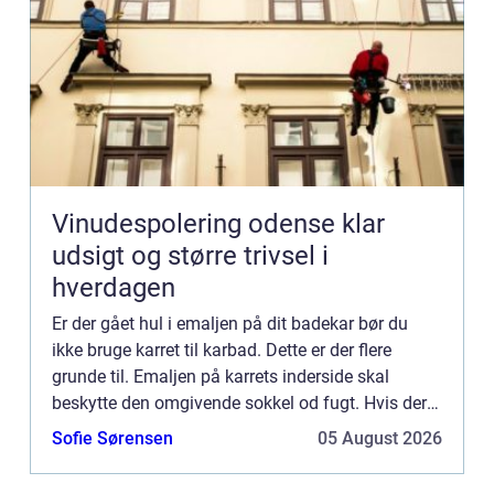
Vinudespolering odense klar
udsigt og større trivsel i
hverdagen
Er der gået hul i emaljen på dit badekar bør du
ikke bruge karret til karbad. Dette er der flere
grunde til. Emaljen på karrets inderside skal
beskytte den omgivende sokkel od fugt. Hvis der
trænger fugt ind i murværk eller beton kan der
Sofie Sørensen
05 August 2026
opstå skader...