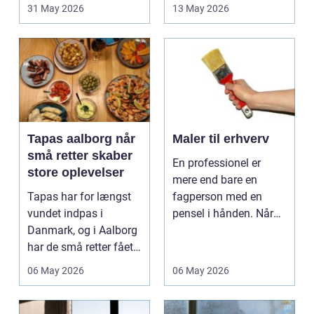
industrien bliver mere
ikke kun pers...
31 May 2026
13 May 2026
sp...
Tapas aalborg når
Maler til erhverv
små retter skaber
En professionel er
store oplevelser
mere end bare en
Tapas har for længst
fagperson med en
vundet indpas i
pensel i hånden. Når
Danmark, og i Aalborg
virksomheder
har de små retter fået
investerer i...
deres helt eget li...
06 May 2026
06 May 2026