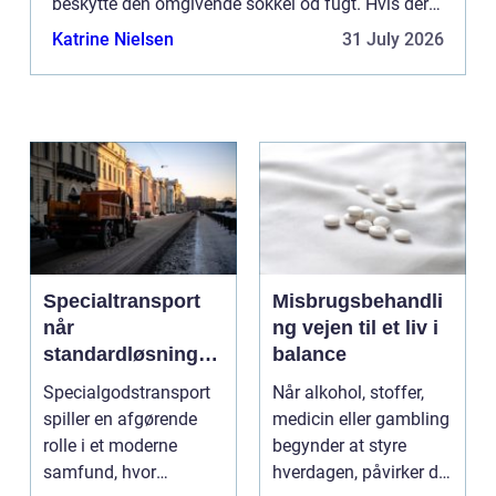
beskytte den omgivende sokkel od fugt. Hvis der
trænger fugt ind i murværk eller beton kan der
Katrine Nielsen
31 July 2026
opstå skader...
Specialtransport
Misbrugsbehandli
når
ng vejen til et liv i
standardløsninger
balance
ikke rækker
Specialgodstransport
Når alkohol, stoffer,
spiller en afgørende
medicin eller gambling
rolle i et moderne
begynder at styre
samfund, hvor
hverdagen, påvirker det