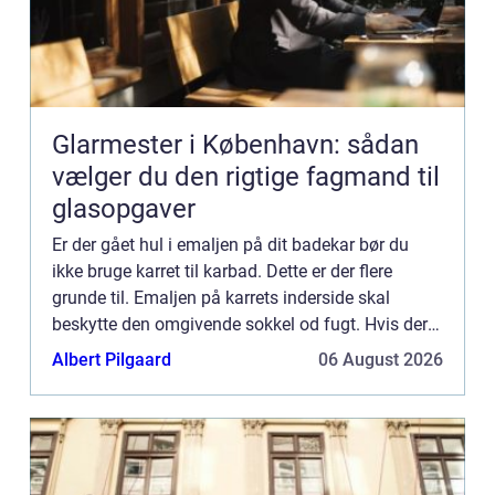
Glarmester i København: sådan
vælger du den rigtige fagmand til
glasopgaver
Er der gået hul i emaljen på dit badekar bør du
ikke bruge karret til karbad. Dette er der flere
grunde til. Emaljen på karrets inderside skal
beskytte den omgivende sokkel od fugt. Hvis der
trænger fugt ind i murværk eller beton kan der
Albert Pilgaard
06 August 2026
opstå skader...