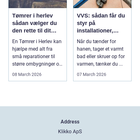
Tømrer i herlev
VVS: sådan får du
sådan vælger du
styr på
den rette til dit
installationer,
projekt
komfort og
En Tømrer i Herlev kan
Når du tænder for
energiforbrug
hjælpe med alt fra
hanen, tager et varmt
små reparationer til
bad eller skruer op for
større ombygninger og
varmen, tænker du ...
tilbygninger. N...
08 March 2026
07 March 2026
Address