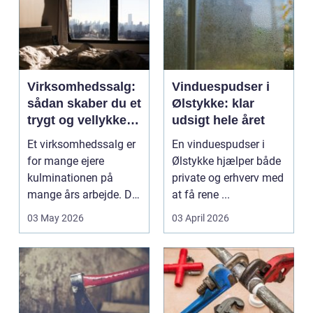
Virksomhedssalg:
Vinduespudser i
sådan skaber du et
Ølstykke: klar
trygt og vellykket
udsigt hele året
salg
Et virksomhedssalg er
En vinduespudser i
for mange ejere
Ølstykke hjælper både
kulminationen på
private og erhverv med
mange års arbejde. Det
at få rene ...
kan være en planlagt
03 May 2026
03 April 2026
e...