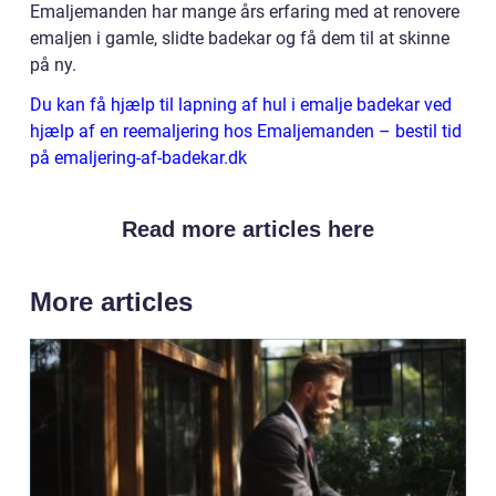
Emaljemanden har mange års erfaring med at renovere
emaljen i gamle, slidte badekar og få dem til at skinne
på ny.
Du kan få hjælp til lapning af hul i emalje badekar ved
hjælp af en reemaljering hos Emaljemanden – bestil tid
på emaljering-af-badekar.dk
Read more articles here
More articles