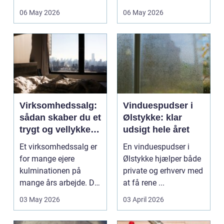
deres helt eget li...
06 May 2026
06 May 2026
Virksomhedssalg:
Vinduespudser i
sådan skaber du et
Ølstykke: klar
trygt og vellykket
udsigt hele året
salg
Et virksomhedssalg er
En vinduespudser i
for mange ejere
Ølstykke hjælper både
kulminationen på
private og erhverv med
mange års arbejde. Det
at få rene ...
kan være en planlagt
03 May 2026
03 April 2026
e...