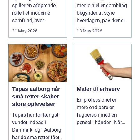
spiller en afgørende
medicin eller gambling
rolle i et moderne
begynder at styre
samfund, hvor
hverdagen, påvirker det
industrien bliver mere
ikke kun pers...
31 May 2026
13 May 2026
sp...
Tapas aalborg når
Maler til erhverv
små retter skaber
En professionel er
store oplevelser
mere end bare en
Tapas har for længst
fagperson med en
vundet indpas i
pensel i hånden. Når
Danmark, og i Aalborg
virksomheder
har de små retter fået
investerer i...