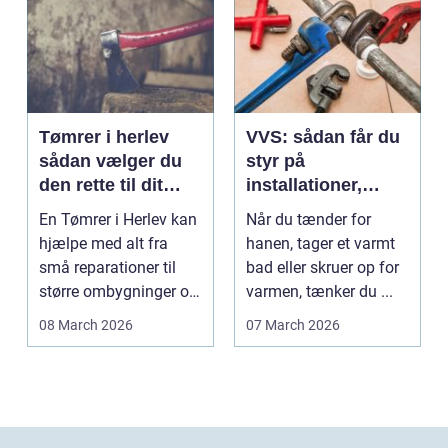
Tømrer i herlev
VVS: sådan får du
sådan vælger du
styr på
den rette til dit
installationer,
projekt
komfort og
En Tømrer i Herlev kan
Når du tænder for
energiforbrug
hjælpe med alt fra
hanen, tager et varmt
små reparationer til
bad eller skruer op for
større ombygninger og
varmen, tænker du ...
tilbygninger. N...
08 March 2026
07 March 2026