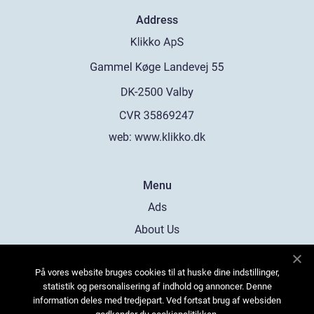
Address
web:
www.klikko.dk
Menu
Ads
About Us
Cookies
På vores website bruges cookies til at huske dine indstillinger,
Contact
statistik og personalisering af indhold og annoncer. Denne
Sitemap
information deles med tredjepart. Ved fortsat brug af websiden