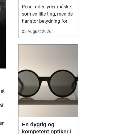
hverdagen
Rene ruder lyder måske
som en lille ting, men de
har stor betydning for
både lys, trivsel og
05 August 2026
indtryk af en bolig eller
virksomhed. Når sollyset
kan strømme frit ind,
virker rum større, mere
indbydende og mindre
tunge at være i. I en by
som Odense, hv...
det
al
er
En dygtig og
kompetent optiker i