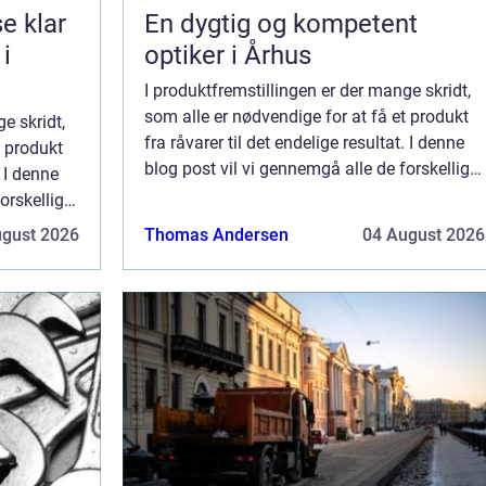
lar
En dygtig og kompetent
 i
optiker i Århus
I produktfremstillingen er der mange skridt,
som alle er nødvendige for at få et produkt
e skridt,
fra råvarer til det endelige resultat. I denne
t produkt
blog post vil vi gennemgå alle de forskellige
. I denne
instanser og fabrikker, der er involveret i
orskellige
fremstillingen af et pro...
eret i
ugust 2026
Thomas Andersen
04 August 2026