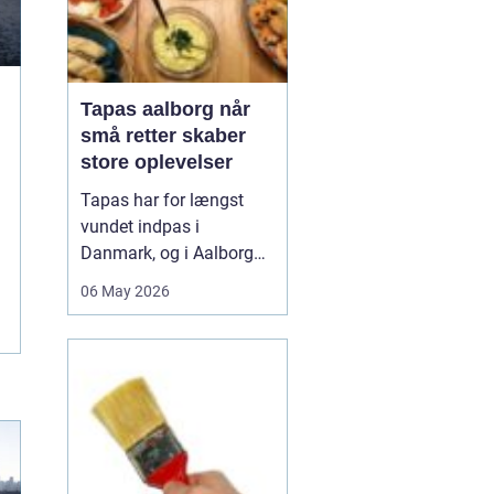
Tapas aalborg når
små retter skaber
store oplevelser
Tapas har for længst
vundet indpas i
Danmark, og i Aalborg
har de små retter fået
06 May 2026
deres helt eget liv. Her
møder nordiske råvarer
den spanske
deletradition, og
resultatet er en afslappet
spiseform, hvor smag,
fællesskab og
fleksibilitet går hånd i