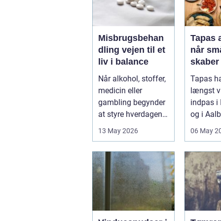
Misbrugsbehan
Tapas 
dling vejen til et
når små
liv i balance
skaber
opleve
Når alkohol, stoffer,
Tapas ha
medicin eller
længst 
gambling begynder
indpas i
at styre hverdagen,
og i Aal
påvirker det ikke
små rette
13 May 2026
06 May 2
kun pers...
deres helt