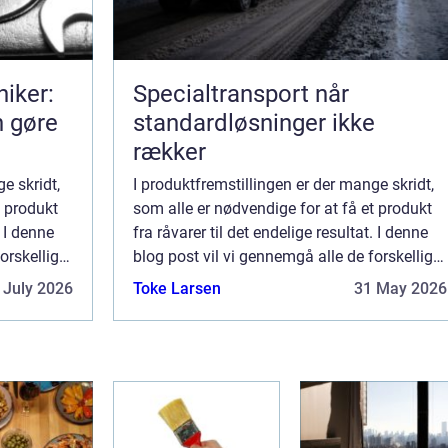
iker:
Specialtransport når
n gøre
standardløsninger ikke
rækker
e skridt,
I produktfremstillingen er der mange skridt,
t produkt
som alle er nødvendige for at få et produkt
. I denne
fra råvarer til det endelige resultat. I denne
orskellige
blog post vil vi gennemgå alle de forskellige
eret i
instanser og fabrikker, der er involveret i
 July 2026
Toke Larsen
31 May 2026
fremstillingen af et pro...