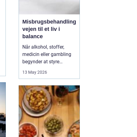
Misbrugsbehandling
vejen til et liv i
balance
Når alkohol, stoffer,
medicin eller gambling
begynder at styre
hverdagen, påvirker det
13 May 2026
ikke kun personen med
afhængigheden, men
hele familien. Mange går
længe alene med
skammen og tvivlen, før
de søger hjælp. Her kan
professionel
misbrugsbehandling g...