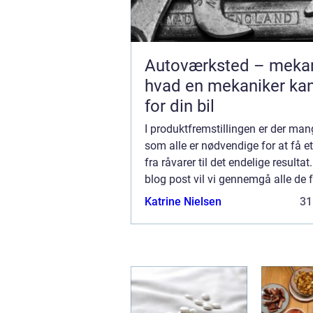
Autoværksted – mekan
hvad en mekaniker ka
for din bil
I produktfremstillingen er der mang
som alle er nødvendige for at få e
fra råvarer til det endelige resultat
blog post vil vi gennemgå alle de f
instanser og fabrikker, der er involv
Katrine Nielsen
31
fremstillingen af et pro...