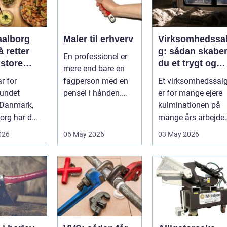
aalborg
Maler til erhverv
Virksomhedssa
 retter
g: sådan skabe
En professionel er
 store
du et trygt og
mere end bare en
lser
vellykket salg
r for
fagperson med en
Et virksomhedssal
vundet
pensel i hånden.
er for mange ejere
 Danmark,
Når virksomheder
kulminationen på
borg har de
investerer i...
mange års arbejde.
r fået
Det kan være en
026
06 May 2026
03 May 2026
 eget li...
planlagt e...