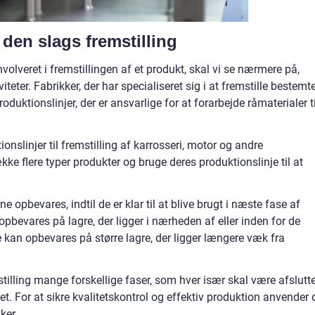
l den slags fremstilling
nvolveret i fremstillingen af et produkt, skal vi se nærmere på,
iteter. Fabrikker, der har specialiseret sig i at fremstille bestemt
oduktionslinjer, der er ansvarlige for at forarbejde råmaterialer ti
ionslinjer til fremstilling af karrosseri, motor og andre
e flere typer produkter og bruge deres produktionslinje til at
ne opbevares, indtil de er klar til at blive brugt i næste fase af
 opbevares på lagre, der ligger i nærheden af eller inden for de
 kan opbevares på større lagre, der ligger længere væk fra
illing mange forskellige faser, som hver især skal være afslutte
. For at sikre kvalitetskontrol og effektiv produktion anvender 
ker.