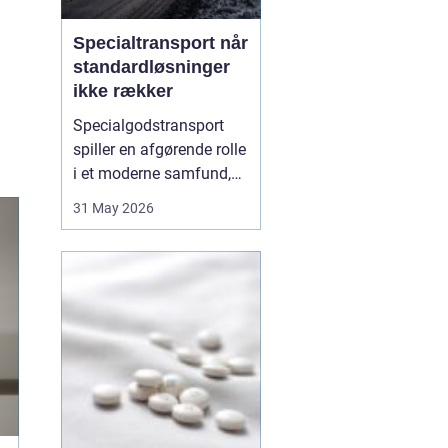
Specialtransport når
standardløsninger
ikke rækker
Specialgodstransport
spiller en afgørende rolle
i et moderne samfund,
hvor industrien bliver
31 May 2026
mere specialiseret, og
emnerne både bliver
tungere og større. Når
store maskiner,
vindmøllekomponenter,
både eller siloer skal
flyttes, er almindelig
lastbil...