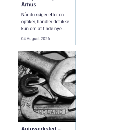
Århus
Når du søger efter en
optiker, handler det ikke
kun om at finde nye
briller eller kontaktlinser,
04 August 2026
men om at få faglig
rådgivning, præcise
synsprøver og produkter,
der passer til din
hverdag. I hjertet af byen
find...
Autoværksted –