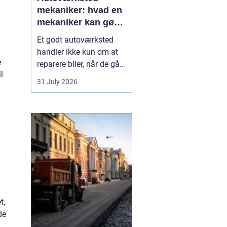
mekaniker: hvad en
mekaniker kan gøre
for din bil
Et godt autoværksted
handler ikke kun om at
e
reparere biler, når de går i
l
stykker. Det handler i lige
31 July 2026
så høj grad om
forebyggelse, tryghed og
klare svar, når du som
bilist står med
spørgsmål om s...
t,
de