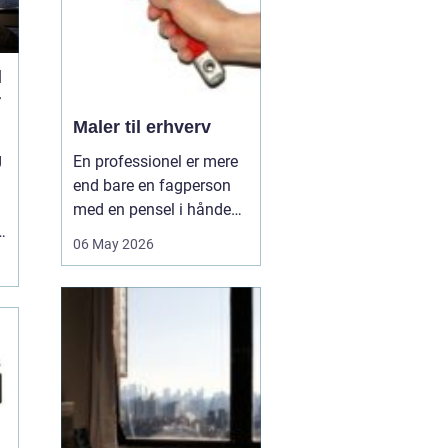
hå...
l
r
Maler til erhverv
g
En professionel er mere
end bare en fagperson
med en pensel i hånden.
Når virksomheder
06 May 2026
investerer i malerarbejde,
handler det om meget
mere end pæne vægge.
Det handler om at
understøtte
arbejdsmiljøet, signalere
kvalitet over for
kunderne og beskytt...