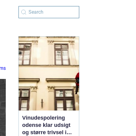
ems
Vinudespolering
odense klar udsigt
og større trivsel i