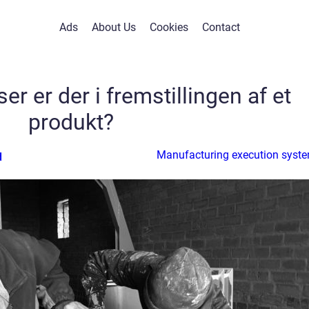
Ads
About Us
Cookies
Contact
r er der i fremstillingen af et
produkt?
Manufacturing execution syst
d