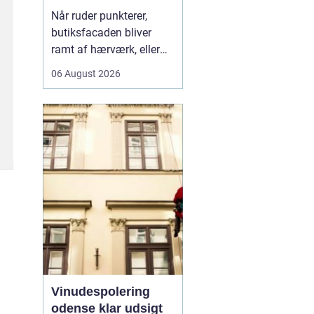
rigtige fagmand til
Når ruder punkterer,
glasopgaver
butiksfacaden bliver
ramt af hærværk, eller
boligen skal have et
06 August 2026
lysere og mere moderne
udtryk, spiller en
glarmester en central
rolle.
En glarmester i
Københa...
Vinudespolering
odense klar udsigt