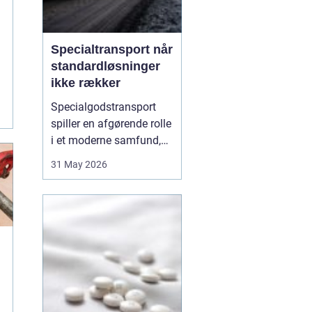
Specialtransport når
standardløsninger
ikke rækker
Specialgodstransport
spiller en afgørende rolle
i et moderne samfund,
hvor industrien bliver
31 May 2026
mere specialiseret, og
emnerne både bliver
tungere og større. Når
store maskiner,
vindmøllekomponenter,
både eller siloer skal
flyttes, er almindelig
lastbil...