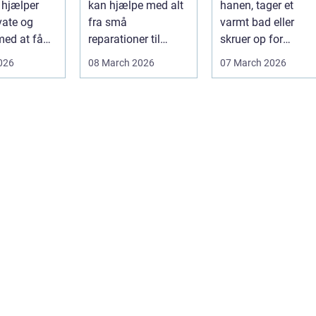
 hjælper
kan hjælpe med alt
hanen, tager et
vate og
fra små
varmt bad eller
med at få
reparationer til
skruer op for
større ombygninger
varmen, tænker du
2026
08 March 2026
07 March 2026
og tilbygninger. N...
...