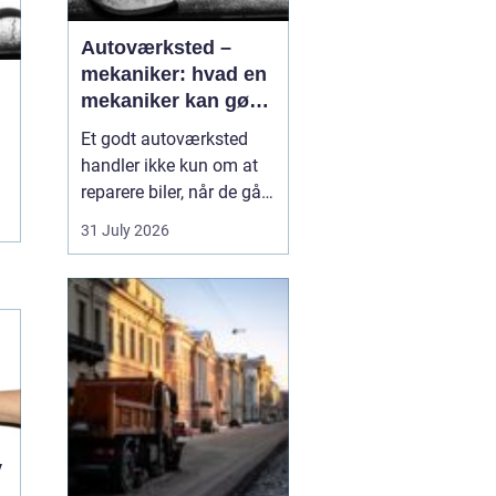
Autoværksted –
mekaniker: hvad en
mekaniker kan gøre
for din bil
Et godt autoværksted
handler ikke kun om at
reparere biler, når de går i
stykker. Det handler i lige
31 July 2026
så høj grad om
forebyggelse, tryghed og
klare svar, når du som
bilist står med
spørgsmål om s...
v