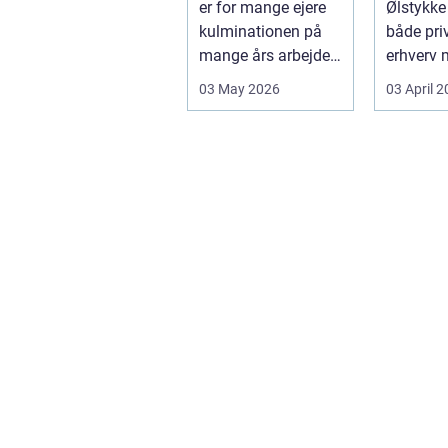
er for mange ejere
Ølstykke
kulminationen på
både pri
mange års arbejde.
erhverv 
Det kan være en
rene ...
03 May 2026
03 April 
planlagt e...