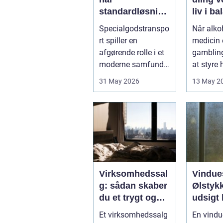
standardløsning
liv i b
er ikke rækker
Specialgodstranspo
Når alkoh
rt spiller en
medicin e
afgørende rolle i et
gamblin
moderne samfund,
at styre
hvor industrien
påvirker 
31 May 2026
13 May 2
bliver mere sp...
kun pers.
Virksomhedssal
Vindue
g: sådan skaber
Ølstykk
du et trygt og
udsigt 
vellykket salg
Et virksomhedssalg
En vindu