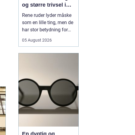
og større trivsel i
hverdagen
Rene ruder lyder måske
som en lille ting, men de
har stor betydning for
både lys, trivsel og
05 August 2026
indtryk af en bolig eller
virksomhed. Når sollyset
kan strømme frit ind,
virker rum større, mere
indbydende og mindre
tunge at være i. I en by
som Odense, hv...
En dygtig og