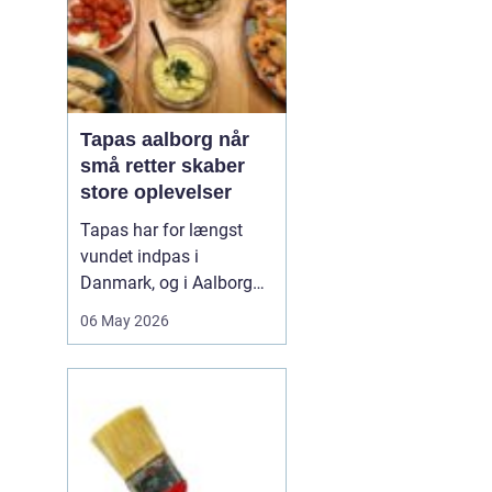
Tapas aalborg når
små retter skaber
store oplevelser
Tapas har for længst
vundet indpas i
Danmark, og i Aalborg
har de små retter fået
06 May 2026
deres helt eget liv. Her
møder nordiske råvarer
den spanske
deletradition, og
resultatet er en afslappet
spiseform, hvor smag,