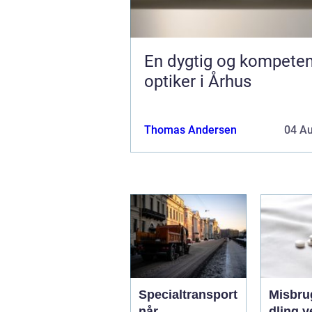
En dygtig og kompeten
optiker i Århus
Thomas Andersen
04 A
Specialtransport
Misbru
når
dling vejen til et