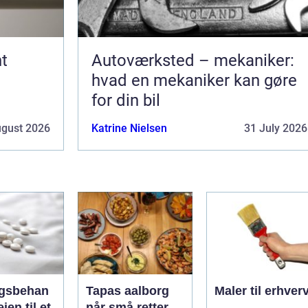
t
Autoværksted – mekaniker:
hvad en mekaniker kan gøre
for din bil
ugust 2026
Katrine Nielsen
31 July 2026
gsbehan
Tapas aalborg
Maler til erhver
når små retter