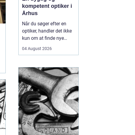
kompetent optiker i
Århus
Når du søger efter en
optiker, handler det ikke
kun om at finde nye
briller eller kontaktlinser,
04 August 2026
men om at få faglig
rådgivning, præcise
synsprøver og produkter,
der passer til din
hverdag. I hjertet af byen
find...