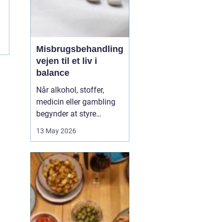
Misbrugsbehandling
vejen til et liv i
balance
Når alkohol, stoffer,
medicin eller gambling
begynder at styre
hverdagen, påvirker det
13 May 2026
ikke kun personen med
afhængigheden, men
hele familien. Mange går
længe alene med
skammen og tvivlen, før
de søger hjælp. Her kan
professionel
misbrugsbehandling g...