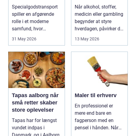
ikke rækker
Specialgodstransport
Når alkohol, stoffer,
spiller en afgørende
medicin eller gambling
rolle i et moderne
begynder at styre
samfund, hvor
hverdagen, påvirker det
industrien bliver mere
ikke kun pers...
31 May 2026
13 May 2026
sp...
Tapas aalborg når
Maler til erhverv
små retter skaber
En professionel er
store oplevelser
mere end bare en
Tapas har for længst
fagperson med en
vundet indpas i
pensel i hånden. Når
Danmark, og i Aalborg
virksomheder