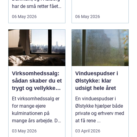
har de små retter fået
investerer i...
deres helt eget li...
06 May 2026
06 May 2026
Virksomhedssalg:
Vinduespudser i
sådan skaber du et
Ølstykke: klar
trygt og vellykket
udsigt hele året
salg
Et virksomhedssalg er
En vinduespudser i
for mange ejere
Ølstykke hjælper både
kulminationen på
private og erhverv med
mange års arbejde. Det
at få rene ...
kan være en planlagt
03 May 2026
03 April 2026
e...