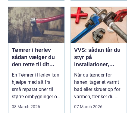
Tømrer i herlev
VVS: sådan får du
sådan vælger du
styr på
den rette til dit
installationer,
projekt
komfort og
En Tømrer i Herlev kan
Når du tænder for
energiforbrug
hjælpe med alt fra
hanen, tager et varmt
små reparationer til
bad eller skruer op for
større ombygninger og
varmen, tænker du ...
tilbygninger. N...
08 March 2026
07 March 2026