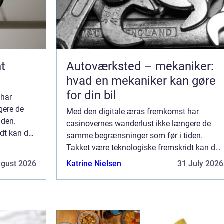
t
Autoværksted – mekaniker:
hvad en mekaniker kan gøre
for din bil
 har
gere de
Med den digitale æras fremkomst har
iden.
casinovernes wanderlust ikke længere de
idt kan du
samme begrænsninger som før i tiden.
ære lige
Takket være teknologiske fremskridt kan du
r
nu opleve den ægte casinoatmosfære lige
ugust 2026
Katrine Nielsen
31 July 2026
fra din egen stue. Live casinoer har
revolutioneret de...