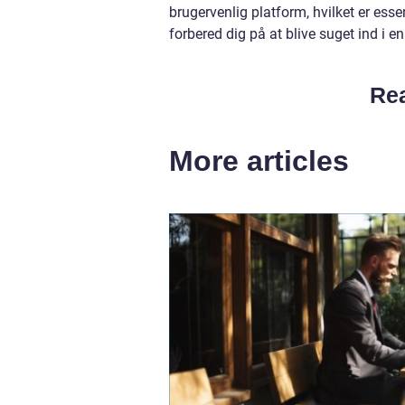
brugervenlig platform, hvilket er essen
forbered dig på at blive suget ind i e
Rea
More articles