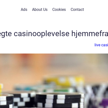
Ads
About Us
Cookies
Contact
ægte casinooplevelse hjemmefr
live cas