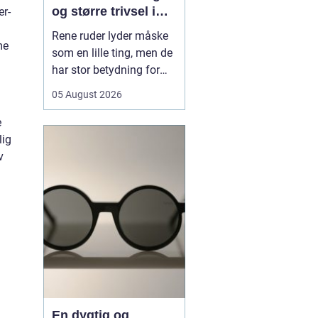
og større trivsel i
er-
hverdagen
Rene ruder lyder måske
me
som en lille ting, men de
har stor betydning for
både lys, trivsel og
05 August 2026
indtryk af en bolig eller
virksomhed. Når sollyset
e
kan strømme frit ind,
lig
virker rum større, mere
v
indbydende og mindre
tunge at være i. I en by
som Odense, hv...
En dygtig og