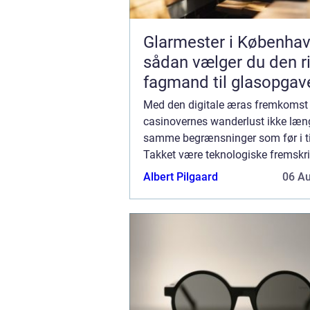
Glarmester i Københav
sådan vælger du den ri
fagmand til glasopgav
Med den digitale æras fremkomst
casinovernes wanderlust ikke læn
samme begrænsninger som før i t
Takket være teknologiske fremskr
nu opleve den ægte casinoatmosf
Albert Pilgaard
06 A
fra din egen stue. Live casinoer ha
revolutioneret de...