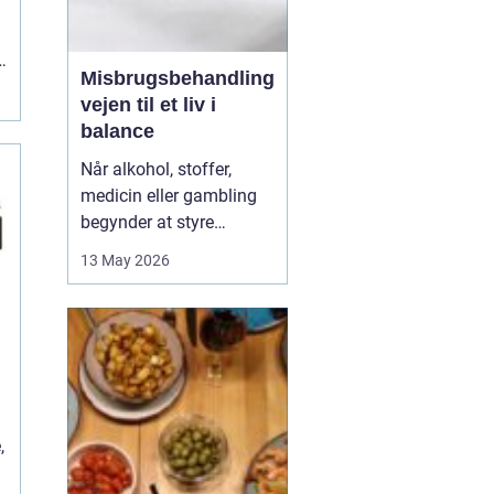
Misbrugsbehandling
vejen til et liv i
balance
Når alkohol, stoffer,
medicin eller gambling
begynder at styre
hverdagen, påvirker det
13 May 2026
ikke kun personen med
afhængigheden, men
hele familien. Mange går
længe alene med
skammen og tvivlen, før
de søger hjælp. Her kan
professionel
,
misbrugsbehandling g...