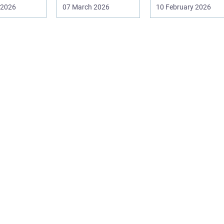
mbygninger
varmen, tænker du
klippe og adskille
 2026
07 March 2026
10 February 2026
ninger. N...
...
forskellige ...