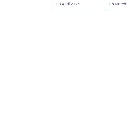
rene ...
større o
03 April 2026
08 March
og tilbyg