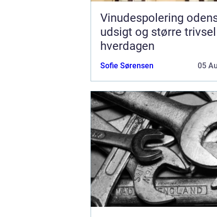
Vinudespolering odense k
udsigt og større trivsel
hverdagen
Sofie Sørensen
05 A