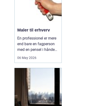
hå...
Maler til erhverv
En professionel er mere
end bare en fagperson
med en pensel i hånden.
Når virksomheder
06 May 2026
investerer i malerarbejde,
handler det om meget
mere end pæne vægge.
Det handler om at
understøtte
arbejdsmiljøet, signalere
kvalitet over for
kunderne og beskytt...