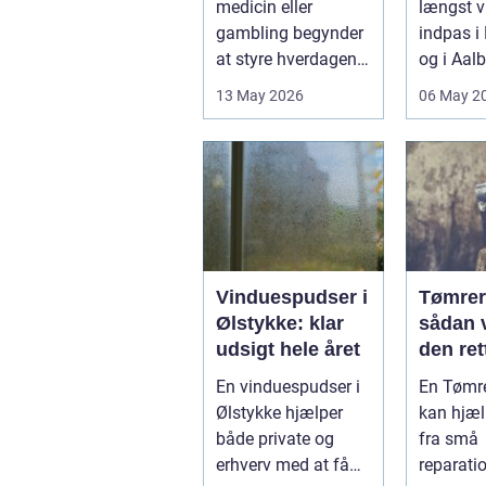
medicin eller
længst 
gambling begynder
indpas i
at styre hverdagen,
og i Aal
påvirker det ikke
små rette
13 May 2026
06 May 2
kun pers...
deres helt
Vinduespudser i
Tømrer 
Ølstykke: klar
sådan 
udsigt hele året
den rett
projekt
En vinduespudser i
En Tømre
Ølstykke hjælper
kan hjæl
både private og
fra små
erhverv med at få
reparatio