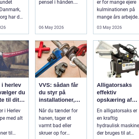
vundet
pensel i hånden.
er for mange ejere
 Danmark,
Når virksomheder
kulminationen på
borg har de
investerer i...
mange års arbejde.
r fået
Det kan være en
026
06 May 2026
03 May 2026
 eget li...
planlagt e...
i herlev
VVS: sådan får
Alligatorsaks
vælger du
du styr på
effektiv
e til dit
installationer,
opskæring af
komfort og
skrot og
r i Herlev
Når du tænder for
En alligatorsaks er
energiforbrug
metaller
pe med alt
hanen, tager et
en kraftig
varmt bad eller
hydraulisk maskine
ner til
skruer op for
der bruges til at