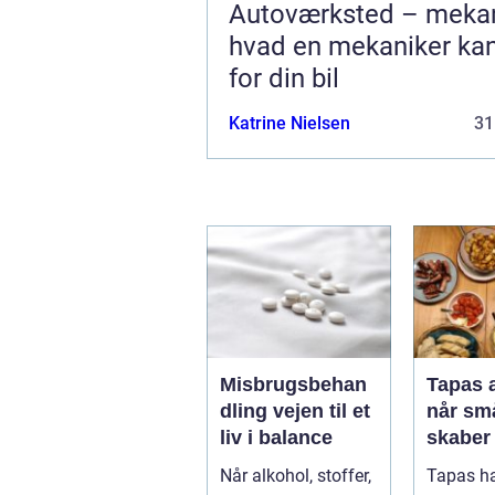
Autoværksted – mekan
hvad en mekaniker ka
for din bil
Katrine Nielsen
31
Misbrugsbehan
Tapas 
dling vejen til et
når små
liv i balance
skaber
opleve
Når alkohol, stoffer,
Tapas ha