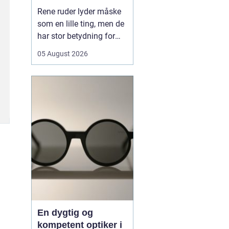
hverdagen
Rene ruder lyder måske
som en lille ting, men de
har stor betydning for
både lys, trivsel og
05 August 2026
indtryk af en bolig eller
virksomhed. Når sollyset
kan strømme frit ind,
virker rum større, mere
indbydende og mindre
tunge at være i. I en by
som Odense, hv...
En dygtig og
kompetent optiker i