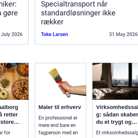
iker:
Specialtransport når
n gøre
standardløsninger ikke
rækker
 July 2026
Toke Larsen
31 May 2026
aalborg
Maler til erhverv
Virksomhedssa
 retter
g: sådan skabe
En professionel er
 store
du et trygt og
mere end bare en
lser
vellykket salg
r for
fagperson med en
Et virksomhedssal