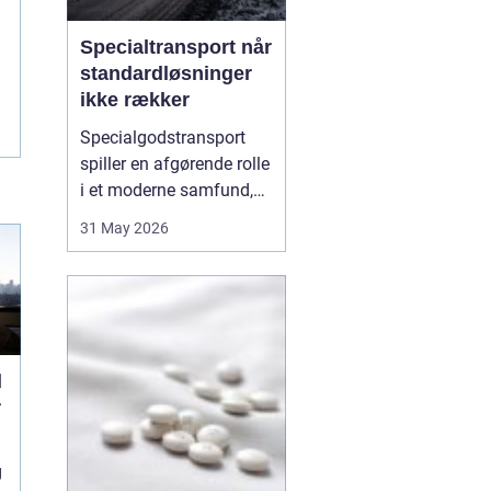
Specialtransport når
standardløsninger
ikke rækker
Specialgodstransport
spiller en afgørende rolle
i et moderne samfund,
hvor industrien bliver
31 May 2026
mere specialiseret, og
emnerne både bliver
tungere og større. Når
store maskiner,
vindmøllekomponenter,
både eller siloer skal
l
flyttes, er almindelig
r
lastbil...
g