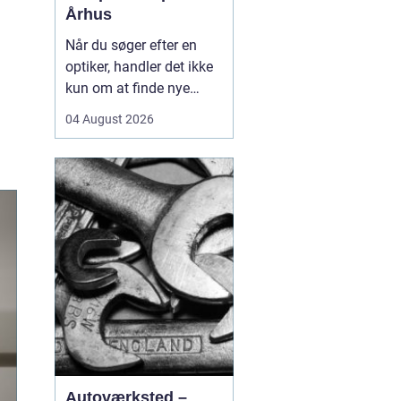
Århus
Når du søger efter en
optiker, handler det ikke
kun om at finde nye
briller eller kontaktlinser,
04 August 2026
men om at få faglig
rådgivning, præcise
synsprøver og produkter,
der passer til din
hverdag. I hjertet af byen
find...
Autoværksted –