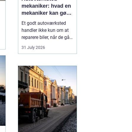
mekaniker: hvad en
mekaniker kan gøre
for din bil
Et godt autoværksted
handler ikke kun om at
reparere biler, når de går i
stykker. Det handler i lige
31 July 2026
så høj grad om
forebyggelse, tryghed og
klare svar, når du som
bilist står med
spørgsmål om s...