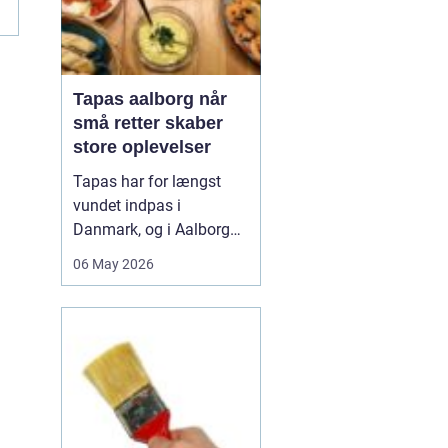
Tapas aalborg når
små retter skaber
store oplevelser
Tapas har for længst
vundet indpas i
Danmark, og i Aalborg
har de små retter fået
06 May 2026
deres helt eget liv. Her
møder nordiske råvarer
den spanske
deletradition, og
resultatet er en afslappet
spiseform, hvor smag,
fællesskab og
fleksibilitet går hånd i