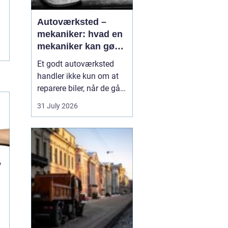
Autoværksted –
mekaniker: hvad en
mekaniker kan gøre
for din bil
Et godt autoværksted
handler ikke kun om at
reparere biler, når de går i
stykker. Det handler i lige
31 July 2026
så høj grad om
forebyggelse, tryghed og
klare svar, når du som
bilist står med
spørgsmål om s...
v