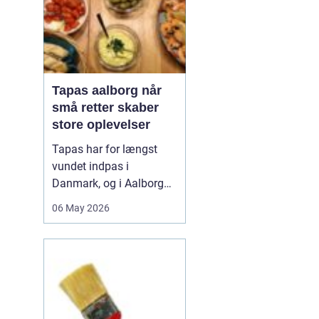
Tapas aalborg når
små retter skaber
store oplevelser
Tapas har for længst
vundet indpas i
Danmark, og i Aalborg
har de små retter fået
06 May 2026
deres helt eget liv. Her
møder nordiske råvarer
den spanske
deletradition, og
resultatet er en afslappet
spiseform, hvor smag,