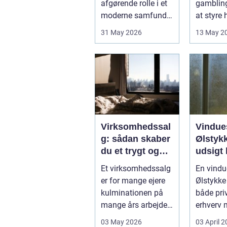
afgørende rolle i et
gamblin
moderne samfund,
at styre
hvor industrien
påvirker 
31 May 2026
13 May 2
bliver mere sp...
kun pers.
Virksomhedssal
Vindue
g: sådan skaber
Ølstykk
du et trygt og
udsigt 
vellykket salg
Et virksomhedssalg
En vindu
er for mange ejere
Ølstykke
kulminationen på
både pri
mange års arbejde.
erhverv 
Det kan være en
rene ...
03 May 2026
03 April 