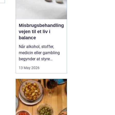
Misbrugsbehandling
vejen til et liv i
balance
Når alkohol, stoffer,
medicin eller gambling
begynder at styre
hverdagen, påvirker det
13 May 2026
ikke kun personen med
afhængigheden, men
hele familien. Mange går
længe alene med
skammen og tvivlen, før
de søger hjælp. Her kan
professionel
misbrugsbehandling g...