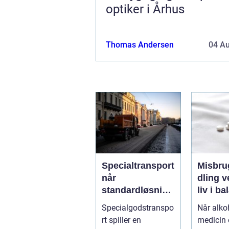
optiker i Århus
Thomas Andersen
04 A
Specialtransport
Misbru
når
dling vejen til et
standardløsning
liv i b
er ikke rækker
Specialgodstranspo
Når alkoh
rt spiller en
medicin e