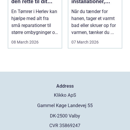
den rette til dit
installationer,
projekt
komfort og
En Tømrer i Herlev kan
Når du tænder for
energiforbrug
hjælpe med alt fra
hanen, tager et varmt
små reparationer til
bad eller skruer op for
større ombygninger og
varmen, tænker du ...
tilbygninger. N...
08 March 2026
07 March 2026
Address