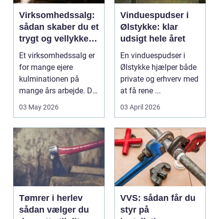
Virksomhedssalg:
Vinduespudser i
sådan skaber du et
Ølstykke: klar
trygt og vellykket
udsigt hele året
salg
Et virksomhedssalg er
En vinduespudser i
for mange ejere
Ølstykke hjælper både
kulminationen på
private og erhverv med
mange års arbejde. Det
at få rene ...
kan være en planlagt
03 May 2026
03 April 2026
e...
Tømrer i herlev
VVS: sådan får du
sådan vælger du
styr på