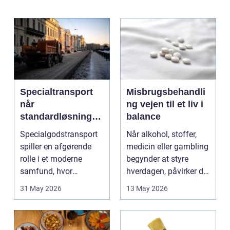
Specialtransport
Misbrugsbehandli
når
ng vejen til et liv i
standardløsninger
balance
ikke rækker
Specialgodstransport
Når alkohol, stoffer,
spiller en afgørende
medicin eller gambling
rolle i et moderne
begynder at styre
samfund, hvor
hverdagen, påvirker det
industrien bliver mere
ikke kun pers...
31 May 2026
13 May 2026
sp...