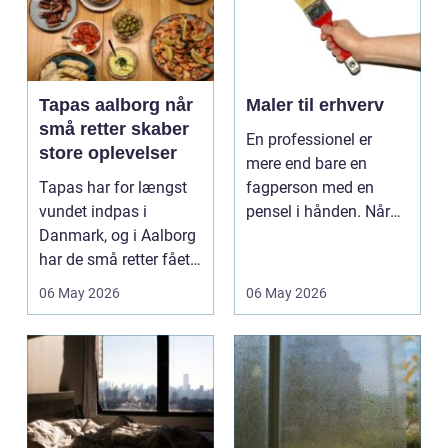
Tapas aalborg når
Maler til erhverv
små retter skaber
En professionel er
store oplevelser
mere end bare en
Tapas har for længst
fagperson med en
vundet indpas i
pensel i hånden. Når
Danmark, og i Aalborg
virksomheder
har de små retter fået
investerer i...
deres helt eget li...
06 May 2026
06 May 2026