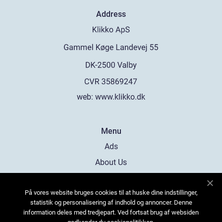
Address
web:
www.klikko.dk
Menu
Ads
About Us
Cookies
På vores website bruges cookies til at huske dine indstillinger,
Contact
statistik og personalisering af indhold og annoncer. Denne
Sitemap
information deles med tredjepart. Ved fortsat brug af websiden