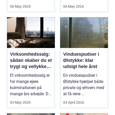
deres helt eget li...
06 May 2026
06 May 2026
Virksomhedssalg:
Vinduespudser i
sådan skaber du et
Ølstykke: klar
trygt og vellykket
udsigt hele året
salg
Et virksomhedssalg er
En vinduespudser i
for mange ejere
Ølstykke hjælper både
kulminationen på
private og erhverv med
mange års arbejde. Det
at få rene ...
kan være en planlagt
03 May 2026
03 April 2026
e...