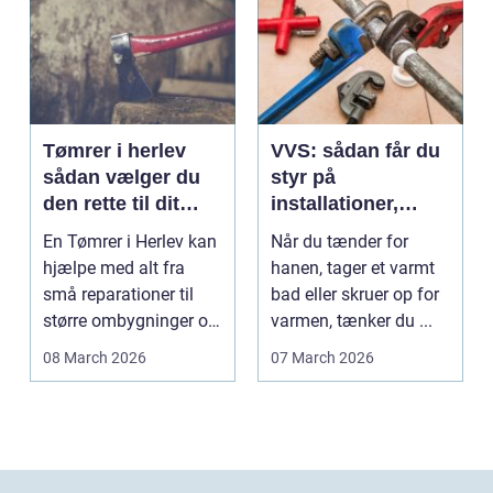
Tømrer i herlev
VVS: sådan får du
sådan vælger du
styr på
den rette til dit
installationer,
projekt
komfort og
En Tømrer i Herlev kan
Når du tænder for
energiforbrug
hjælpe med alt fra
hanen, tager et varmt
små reparationer til
bad eller skruer op for
større ombygninger og
varmen, tænker du ...
tilbygninger. N...
08 March 2026
07 March 2026