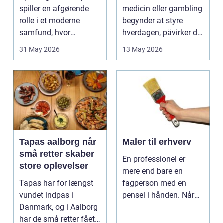
spiller en afgørende
medicin eller gambling
rolle i et moderne
begynder at styre
samfund, hvor
hverdagen, påvirker det
industrien bliver mere
ikke kun pers...
31 May 2026
13 May 2026
sp...
Tapas aalborg når
Maler til erhverv
små retter skaber
En professionel er
store oplevelser
mere end bare en
Tapas har for længst
fagperson med en
vundet indpas i
pensel i hånden. Når
Danmark, og i Aalborg
virksomheder
har de små retter fået
investerer i...