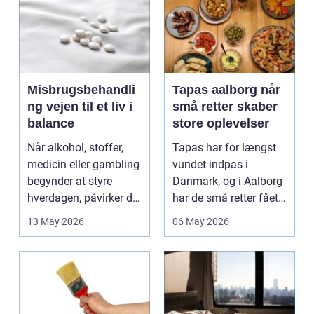
Misbrugsbehandli
Tapas aalborg når
ng vejen til et liv i
små retter skaber
balance
store oplevelser
Når alkohol, stoffer,
Tapas har for længst
medicin eller gambling
vundet indpas i
begynder at styre
Danmark, og i Aalborg
hverdagen, påvirker det
har de små retter fået
ikke kun pers...
deres helt eget li...
13 May 2026
06 May 2026