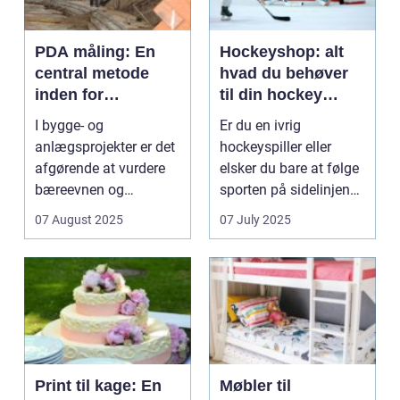
PDA måling: En
Hockeyshop: alt
central metode
hvad du behøver
inden for
til din hockey
geoteknik
passion
I bygge- og
Er du en ivrig
anlægsprojekter er det
hockeyspiller eller
afgørende at vurdere
elsker du bare at følge
bæreevnen og
sporten på sidelinjen?
integriteten...
Uanse...
07 August 2025
07 July 2025
Print til kage: En
Møbler til