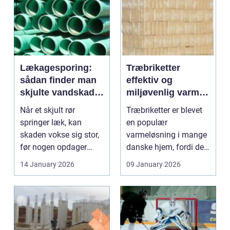
Lækagesporing:
Træbriketter
sådan finder man
effektiv og
skjulte vandskader
miljøvenlig varme
i tide
til hjemmet
Når et skjult rør
Træbriketter er blevet
springer læk, kan
en populær
skaden vokse sig stor,
varmeløsning i mange
før nogen opdager
danske hjem, fordi de
den. Fugt i vægge,
kombinerer høj varme,
14 January 2026
09 January 2026
stig...
n...