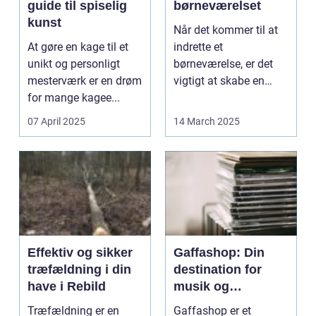
guide til spiselig
børneværelset
kunst
Når det kommer til at
At gøre en kage til et
indrette et
unikt og personligt
børneværelse, er det
mesterværk er en drøm
vigtigt at skabe en
for mange kagee...
hyggel...
07 April 2025
14 March 2025
Effektiv og sikker
Gaffashop: Din
træfældning i din
destination for
have i Rebild
musik og
merchandise
Træfældning er en
Gaffashop er et