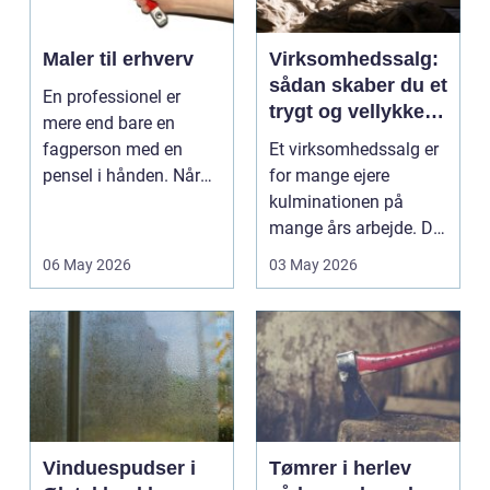
Maler til erhverv
Virksomhedssalg:
sådan skaber du et
En professionel er
trygt og vellykket
mere end bare en
salg
fagperson med en
Et virksomhedssalg er
pensel i hånden. Når
for mange ejere
virksomheder
kulminationen på
investerer i...
mange års arbejde. Det
kan være en planlagt
06 May 2026
03 May 2026
e...
Vinduespudser i
Tømrer i herlev