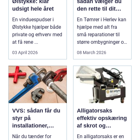
Ølstykke: klar
sådan vælger du
udsigt hele året
den rette til dit
projekt
En vinduespudser i
En Tømrer i Herlev kan
Ølstykke hjælper både
hjælpe med alt fra
private og erhverv med
små reparationer til
at få rene ...
større ombygninger og
tilbygninger. N...
03 April 2026
08 March 2026
VVS: sådan får du
Alligatorsaks
styr på
effektiv opskæring
installationer,
af skrot og
komfort og
metaller
Når du tænder for
En alligatorsaks er en