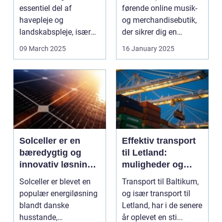
essentiel del af
førende online musik-
havepleje og
og merchandisebutik,
landskabspleje, især
der sikrer dig en
når tr&...
personlig og uni...
09 March 2025
16 January 2025
Solceller er en
Effektiv transport
bæredygtig og
til Letland:
innovativ løsning
muligheder og
til produktion af
løsninger
Solceller er blevet en
Transport til Baltikum,
elektricitet ved
populær energiløsning
og især transport til
hjælp af solens
blandt danske
Letland, har i de senere
energi
husstande,
år oplevet en sti...