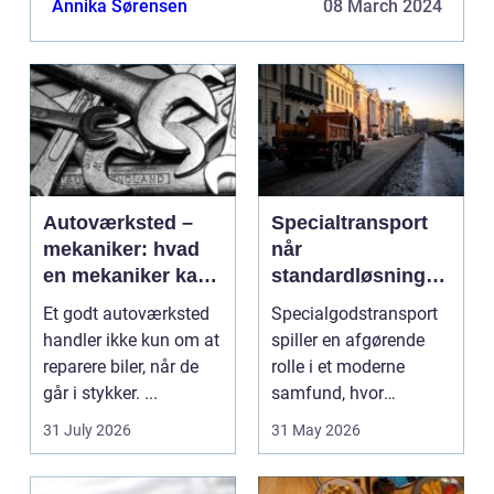
Annika Sørensen
08 March 2024
casinoer har revolutioneret de...
Autoværksted –
Specialtransport
mekaniker: hvad
når
en mekaniker kan
standardløsninger
gøre for din bil
ikke rækker
Et godt autoværksted
Specialgodstransport
handler ikke kun om at
spiller en afgørende
reparere biler, når de
rolle i et moderne
går i stykker. ...
samfund, hvor
industrien bliver mere
31 July 2026
31 May 2026
sp...