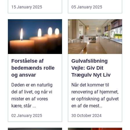
virksomheder og l...
15 January 2025
05 January 2025
Forståelse af
Gulvafslibning
bedemænds rolle
Vejle: Giv Dit
og ansvar
Trægulv Nyt Liv
Døden er en naturlig
Når det kommer til
del af livet, og når vi
renovering af hjemmet,
mister en af vores
er opfriskning af gulvet
kære, står ...
en af de mest
betydningsful...
02 January 2025
30 October 2024