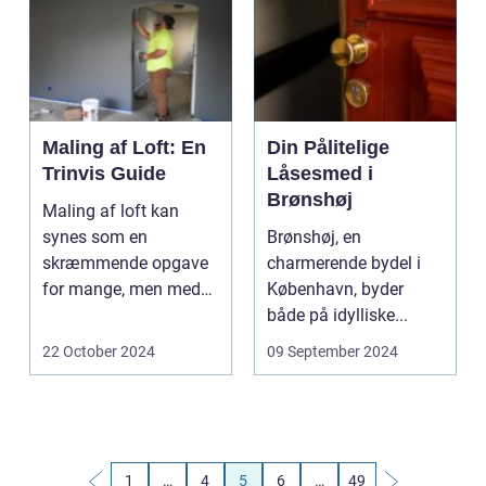
Maling af Loft: En
Din Pålitelige
Trinvis Guide
Låsesmed i
Brønshøj
Maling af loft kan
synes som en
Brønshøj, en
skræmmende opgave
charmerende bydel i
for mange, men med
København, byder
den rette forberedelse
både på idylliske...
og...
22 October 2024
09 September 2024
1
…
4
5
6
…
49