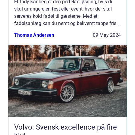
Et fadølsanlæg er den perfekte løsning, hvis du
skal arrangere en fest eller event, hvor der skal
serveres kold fadøl til gæsterne. Med et
fadølsanlæg kan du nemt og bekvemt tappe frisk
og skummende fadøl direkte fra hanen, og sikre at
Thomas Andersen
09 May 2024
alle får en op...
Volvo: Svensk excellence på fire