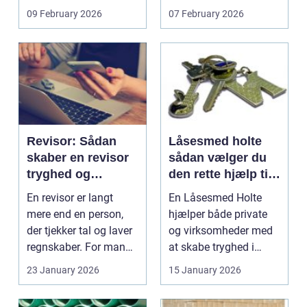
sundhedsproblemer.
kombinerer f&os...
09 February 2026
07 February 2026
N...
Revisor: Sådan
Låsesmed holte
skaber en revisor
sådan vælger du
tryghed og
den rette hjælp til
overblik i din
din sikkerhed
En revisor er langt
En Låsesmed Holte
virksomhed
mere end en person,
hjælper både private
der tjekker tal og laver
og virksomheder med
regnskaber. For mange
at skabe tryghed i
mindre og mel...
hverdagen. Det
23 January 2026
15 January 2026
handler...