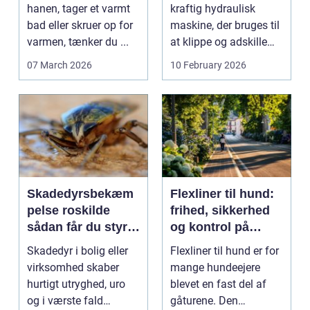
energiforbrug
hanen, tager et varmt
kraftig hydraulisk
bad eller skruer op for
maskine, der bruges til
varmen, tænker du ...
at klippe og adskille
forskellige ...
07 March 2026
10 February 2026
Skadedyrsbekæm
Flexliner til hund:
pelse roskilde
frihed, sikkerhed
sådan får du styr
og kontrol på
på ubudne gæster
gåturen
Skadedyr i bolig eller
Flexliner til hund er for
virksomhed skaber
mange hundeejere
hurtigt utryghed, uro
blevet en fast del af
og i værste fald
gåturene. Den