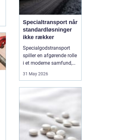
Specialtransport når
standardløsninger
ikke rækker
Specialgodstransport
spiller en afgørende rolle
i et moderne samfund,
hvor industrien bliver
31 May 2026
mere specialiseret, og
emnerne både bliver
tungere og større. Når
store maskiner,
vindmøllekomponenter,
både eller siloer skal
flyttes, er almindelig
lastbil...