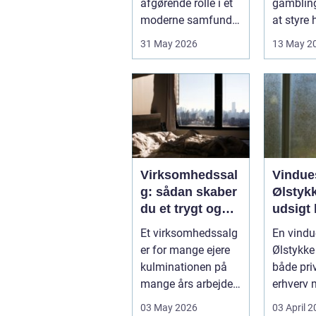
afgørende rolle i et
gamblin
moderne samfund,
at styre
hvor industrien
påvirker 
31 May 2026
13 May 2
bliver mere sp...
kun pers.
Virksomhedssal
Vindue
g: sådan skaber
Ølstykk
du et trygt og
udsigt 
vellykket salg
Et virksomhedssalg
En vindu
er for mange ejere
Ølstykke
kulminationen på
både pri
mange års arbejde.
erhverv 
Det kan være en
rene ...
03 May 2026
03 April 