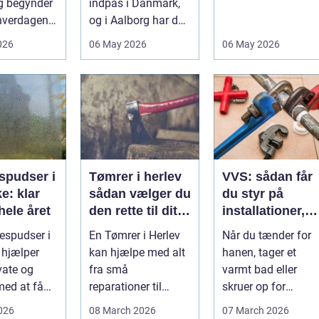
g begynder
indpas i Danmark,
Når virksomheder
 hverdagen,
og i Aalborg har de
investerer i...
det ikke
små retter fået
026
06 May 2026
06 May 2026
..
deres helt eget li...
spudser i
Tømrer i herlev
VVS: sådan får
e: klar
sådan vælger du
du styr på
hele året
den rette til dit
installationer,
projekt
komfort og
espudser i
En Tømrer i Herlev
Når du tænder for
energiforbrug
 hjælper
kan hjælpe med alt
hanen, tager et
vate og
fra små
varmt bad eller
med at få
reparationer til
skruer op for
større ombygninger
varmen, tænker du
2026
08 March 2026
07 March 2026