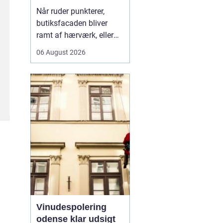
rigtige fagmand til
Når ruder punkterer,
glasopgaver
butiksfacaden bliver
ramt af hærværk, eller
boligen skal have et
06 August 2026
lysere og mere moderne
udtryk, spiller en
glarmester en central
rolle.
En glarmester i
Københa...
Vinudespolering
odense klar udsigt