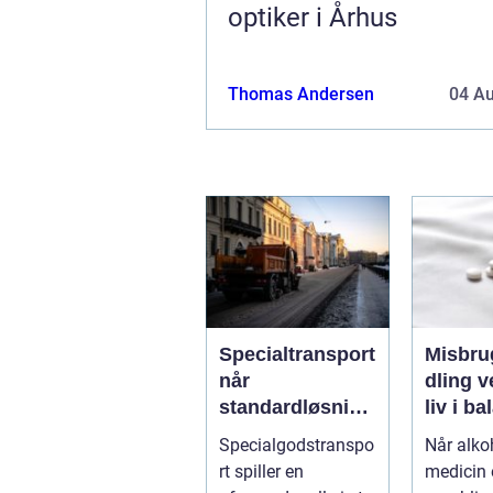
optiker i Århus
Thomas Andersen
04 A
Specialtransport
Misbru
når
dling vejen til et
standardløsning
liv i b
er ikke rækker
Specialgodstranspo
Når alkoh
rt spiller en
medicin e