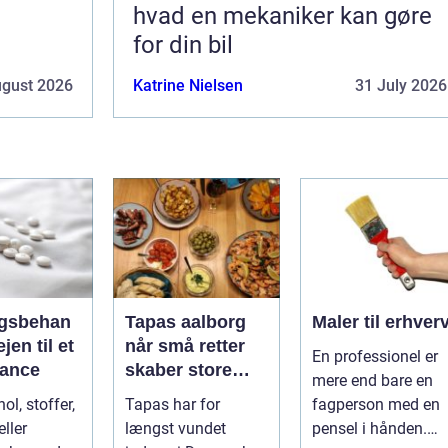
hvad en mekaniker kan gøre
for din bil
ugust 2026
Katrine Nielsen
31 July 2026
gsbehan
Tapas aalborg
Maler til erhver
når små retter
En professionel er
alance
skaber store
mere end bare en
oplevelser
ol, stoffer,
Tapas har for
fagperson med en
ller
længst vundet
pensel i hånden.