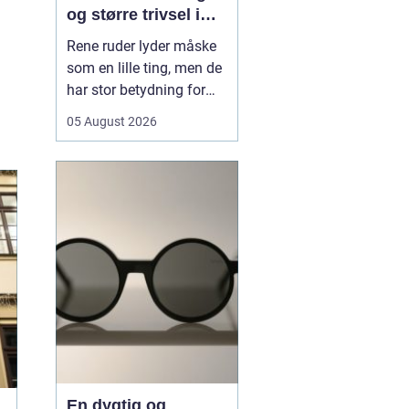
og større trivsel i
hverdagen
Rene ruder lyder måske
som en lille ting, men de
har stor betydning for
både lys, trivsel og
05 August 2026
indtryk af en bolig eller
virksomhed. Når sollyset
kan strømme frit ind,
virker rum større, mere
indbydende og mindre
tunge at være i. I en by
som Odense, hv...
En dygtig og