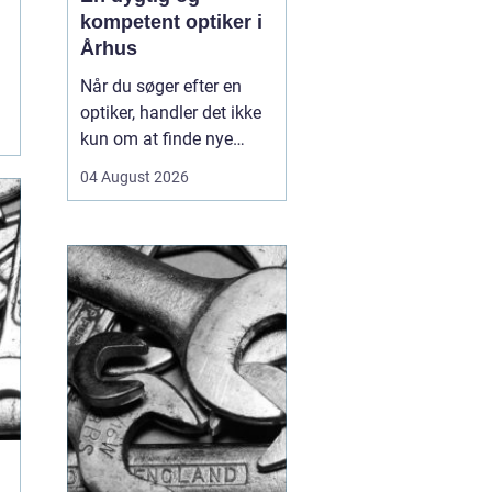
kompetent optiker i
Århus
Når du søger efter en
optiker, handler det ikke
kun om at finde nye
briller eller kontaktlinser,
04 August 2026
men om at få faglig
rådgivning, præcise
synsprøver og produkter,
der passer til din
hverdag. I hjertet af byen
find...