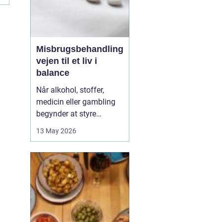
Misbrugsbehandling
vejen til et liv i
balance
Når alkohol, stoffer,
medicin eller gambling
begynder at styre
hverdagen, påvirker det
13 May 2026
ikke kun personen med
afhængigheden, men
hele familien. Mange går
længe alene med
skammen og tvivlen, før
de søger hjælp. Her kan
professionel
misbrugsbehandling g...