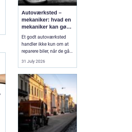
Autoværksted –
mekaniker: hvad en
mekaniker kan gøre
for din bil
Et godt autoværksted
handler ikke kun om at
reparere biler, når de går i
stykker. Det handler i lige
31 July 2026
så høj grad om
forebyggelse, tryghed og
klare svar, når du som
bilist står med
spørgsmål om s...
v