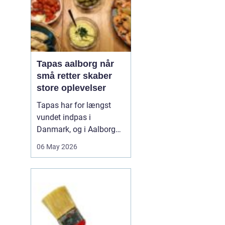
Tapas aalborg når
små retter skaber
store oplevelser
Tapas har for længst
vundet indpas i
Danmark, og i Aalborg
har de små retter fået
06 May 2026
deres helt eget liv. Her
møder nordiske råvarer
den spanske
deletradition, og
resultatet er en afslappet
spiseform, hvor smag,