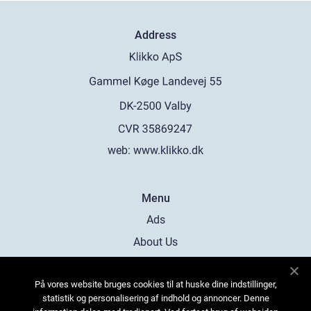
Address
web:
www.klikko.dk
Menu
Ads
About Us
Cookies
På vores website bruges cookies til at huske dine indstillinger,
Contact
statistik og personalisering af indhold og annoncer. Denne
Sitemap