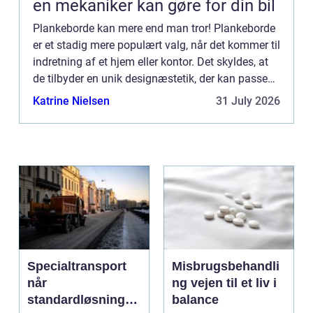
en mekaniker kan gøre for din bil
Plankeborde kan mere end man tror! Plankeborde
er et stadig mere populært valg, når det kommer til
indretning af et hjem eller kontor. Det skyldes, at
de tilbyder en unik designæstetik, der kan passe
ind i ethvert rum og samtidig give et klassisk, ti...
Katrine Nielsen
31 July 2026
Specialtransport
Misbrugsbehandli
når
ng vejen til et liv i
standardløsninger
balance