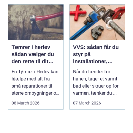
Tømrer i herlev
VVS: sådan får du
sådan vælger du
styr på
den rette til dit
installationer,
projekt
komfort og
En Tømrer i Herlev kan
Når du tænder for
energiforbrug
hjælpe med alt fra
hanen, tager et varmt
små reparationer til
bad eller skruer op for
større ombygninger og
varmen, tænker du ...
tilbygninger. N...
08 March 2026
07 March 2026