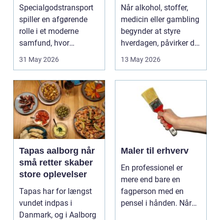
ikke rækker
Specialgodstransport
Når alkohol, stoffer,
spiller en afgørende
medicin eller gambling
rolle i et moderne
begynder at styre
samfund, hvor
hverdagen, påvirker det
industrien bliver mere
ikke kun pers...
31 May 2026
13 May 2026
sp...
Tapas aalborg når
Maler til erhverv
små retter skaber
En professionel er
store oplevelser
mere end bare en
Tapas har for længst
fagperson med en
vundet indpas i
pensel i hånden. Når
Danmark, og i Aalborg
virksomheder