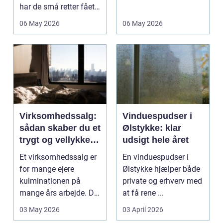
har de små retter fået
investerer i...
deres helt eget li...
06 May 2026
06 May 2026
Virksomhedssalg:
Vinduespudser i
sådan skaber du et
Ølstykke: klar
trygt og vellykket
udsigt hele året
salg
Et virksomhedssalg er
En vinduespudser i
for mange ejere
Ølstykke hjælper både
kulminationen på
private og erhverv med
mange års arbejde. Det
at få rene ...
kan være en planlagt
03 May 2026
03 April 2026
e...