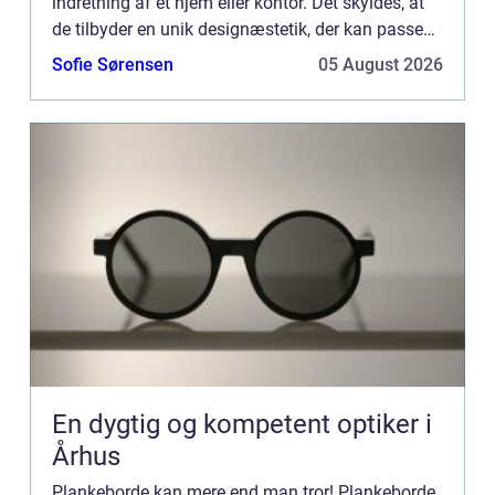
indretning af et hjem eller kontor. Det skyldes, at
de tilbyder en unik designæstetik, der kan passe
ind i ethvert rum og samtidig give et klassisk, ti...
Sofie Sørensen
05 August 2026
En dygtig og kompetent optiker i
Århus
Plankeborde kan mere end man tror! Plankeborde