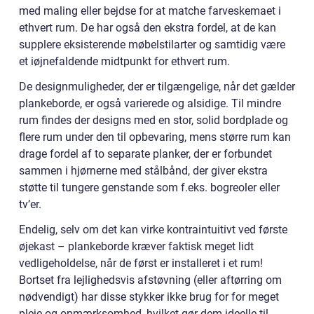
med maling eller bejdse for at matche farveskemaet i
ethvert rum. De har også den ekstra fordel, at de kan
supplere eksisterende møbelstilarter og samtidig være
et iøjnefaldende midtpunkt for ethvert rum.
De designmuligheder, der er tilgængelige, når det gælder
plankeborde, er også varierede og alsidige. Til mindre
rum findes der designs med en stor, solid bordplade og
flere rum under den til opbevaring, mens større rum kan
drage fordel af to separate planker, der er forbundet
sammen i hjørnerne med stålbånd, der giver ekstra
støtte til tungere genstande som f.eks. bogreoler eller
tv’er.
Endelig, selv om det kan virke kontraintuitivt ved første
øjekast – plankeborde kræver faktisk meget lidt
vedligeholdelse, når de først er installeret i et rum!
Bortset fra lejlighedsvis afstøvning (eller aftørring om
nødvendigt) har disse stykker ikke brug for for meget
pleje og opmærksomhed, hvilket gør dem ideelle til