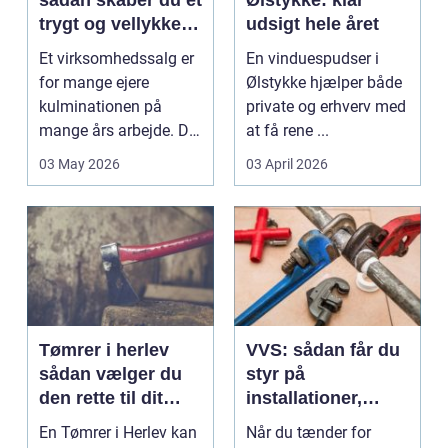
sådan skaber du et
Ølstykke: klar
trygt og vellykket
udsigt hele året
salg
Et virksomhedssalg er
En vinduespudser i
for mange ejere
Ølstykke hjælper både
kulminationen på
private og erhverv med
mange års arbejde. Det
at få rene ...
kan være en planlagt
03 May 2026
03 April 2026
e...
Tømrer i herlev
VVS: sådan får du
sådan vælger du
styr på
den rette til dit
installationer,
projekt
komfort og
En Tømrer i Herlev kan
Når du tænder for
energiforbrug