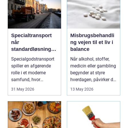
Specialtransport
Misbrugsbehandli
når
ng vejen til et liv i
standardløsninger
balance
ikke rækker
Specialgodstransport
Når alkohol, stoffer,
spiller en afgørende
medicin eller gambling
rolle i et moderne
begynder at styre
samfund, hvor
hverdagen, påvirker det
industrien bliver mere
ikke kun pers...
31 May 2026
13 May 2026
sp...