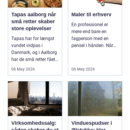
Tapas aalborg når
Maler til erhverv
små retter skaber
En professionel er
store oplevelser
mere end bare en
Tapas har for længst
fagperson med en
vundet indpas i
pensel i hånden. Når
Danmark, og i Aalborg
virksomheder
har de små retter fået
investerer i...
deres helt eget li...
06 May 2026
06 May 2026
Virksomhedssalg:
Vinduespudser i