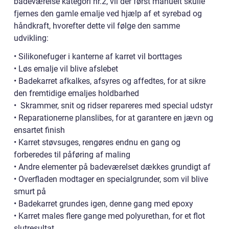
badeværelse kategori nr.2, vil der først manuelt skulle
fjernes den gamle emalje ved hjælp af et syrebad og
håndkraft, hvorefter dette vil følge den samme
udvikling:
• Silikonefuger i kanterne af karret vil borttages
• Løs emalje vil blive afslebet
• Badekarret afkalkes, afsyres og affedtes, for at sikre
den fremtidige emaljes holdbarhed
• Skrammer, snit og ridser repareres med special udstyr
• Reparationerne planslibes, for at garantere en jævn og
ensartet finish
• Karret støvsuges, rengøres endnu en gang og
forberedes til påføring af maling
• Andre elementer på badeværelset dækkes grundigt af
• Overfladen modtager en specialgrunder, som vil blive
smurt på
• Badekarret grundes igen, denne gang med epoxy
• Karret males flere gange med polyurethan, for et flot
slutresultat.