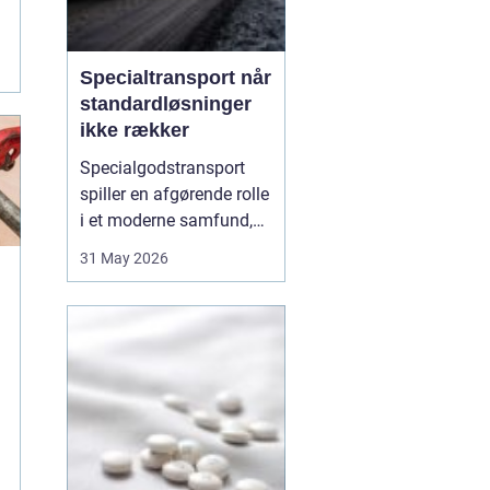
Specialtransport når
standardløsninger
ikke rækker
Specialgodstransport
spiller en afgørende rolle
i et moderne samfund,
hvor industrien bliver
31 May 2026
mere specialiseret, og
emnerne både bliver
tungere og større. Når
store maskiner,
vindmøllekomponenter,
både eller siloer skal
flyttes, er almindelig
lastbil...