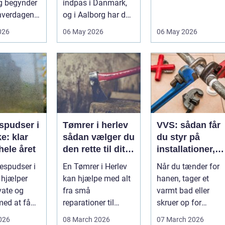
g begynder
indpas i Danmark,
Når virksomheder
 hverdagen,
og i Aalborg har de
investerer i...
det ikke
små retter fået
026
06 May 2026
06 May 2026
..
deres helt eget li...
spudser i
Tømrer i herlev
VVS: sådan får
e: klar
sådan vælger du
du styr på
hele året
den rette til dit
installationer,
projekt
komfort og
espudser i
En Tømrer i Herlev
Når du tænder for
energiforbrug
 hjælper
kan hjælpe med alt
hanen, tager et
vate og
fra små
varmt bad eller
med at få
reparationer til
skruer op for
større ombygninger
varmen, tænker du
2026
08 March 2026
07 March 2026