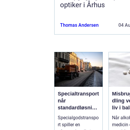
optiker i Århus
Thomas Andersen
04 A
Specialtransport
Misbru
når
dling vejen til et
standardløsning
liv i b
er ikke rækker
Specialgodstranspo
Når alkoh
rt spiller en
medicin e