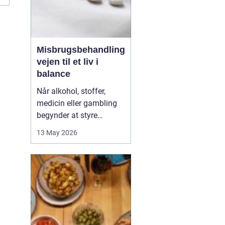
Misbrugsbehandling
vejen til et liv i
balance
Når alkohol, stoffer,
medicin eller gambling
begynder at styre
hverdagen, påvirker det
13 May 2026
ikke kun personen med
afhængigheden, men
hele familien. Mange går
længe alene med
skammen og tvivlen, før
de søger hjælp. Her kan
professionel
misbrugsbehandling g...