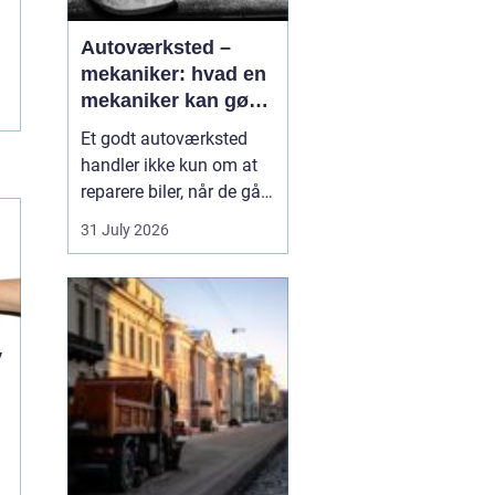
Autoværksted –
mekaniker: hvad en
mekaniker kan gøre
for din bil
Et godt autoværksted
handler ikke kun om at
reparere biler, når de går i
stykker. Det handler i lige
31 July 2026
så høj grad om
forebyggelse, tryghed og
klare svar, når du som
bilist står med
spørgsmål om s...
v