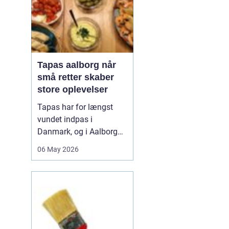
Tapas aalborg når
små retter skaber
store oplevelser
Tapas har for længst
vundet indpas i
Danmark, og i Aalborg
har de små retter fået
06 May 2026
deres helt eget liv. Her
møder nordiske råvarer
den spanske
deletradition, og
resultatet er en afslappet
spiseform, hvor smag,