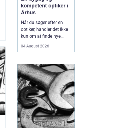
kompetent optiker i
Århus
Når du søger efter en
optiker, handler det ikke
kun om at finde nye
briller eller kontaktlinser,
04 August 2026
men om at få faglig
rådgivning, præcise
synsprøver og produkter,
der passer til din
hverdag. I hjertet af byen
find...