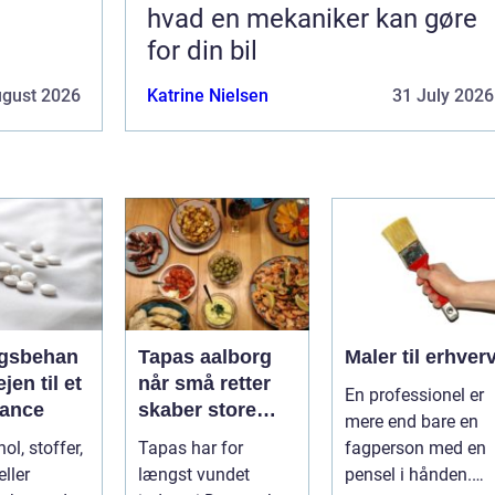
hvad en mekaniker kan gøre
for din bil
ugust 2026
Katrine Nielsen
31 July 2026
gsbehan
Tapas aalborg
Maler til erhver
når små retter
En professionel er
alance
skaber store
mere end bare en
oplevelser
ol, stoffer,
Tapas har for
fagperson med en
ller
længst vundet
pensel i hånden.