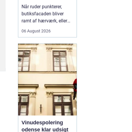
rigtige fagmand til
Når ruder punkterer,
glasopgaver
butiksfacaden bliver
ramt af hærværk, eller
boligen skal have et
06 August 2026
lysere og mere moderne
udtryk, spiller en
glarmester en central
rolle.
En glarmester i
Københa...
Vinudespolering
odense klar udsigt