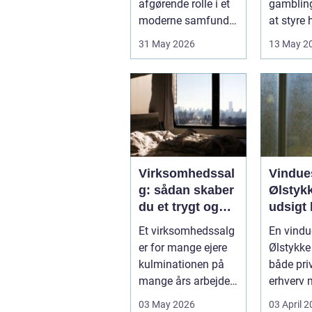
afgørende rolle i et
gamblin
moderne samfund,
at styre
hvor industrien
påvirker 
31 May 2026
13 May 2
bliver mere sp...
kun pers.
Virksomhedssal
Vindue
g: sådan skaber
Ølstykk
du et trygt og
udsigt 
vellykket salg
Et virksomhedssalg
En vindu
er for mange ejere
Ølstykke
kulminationen på
både pri
mange års arbejde.
erhverv 
Det kan være en
rene ...
03 May 2026
03 April 