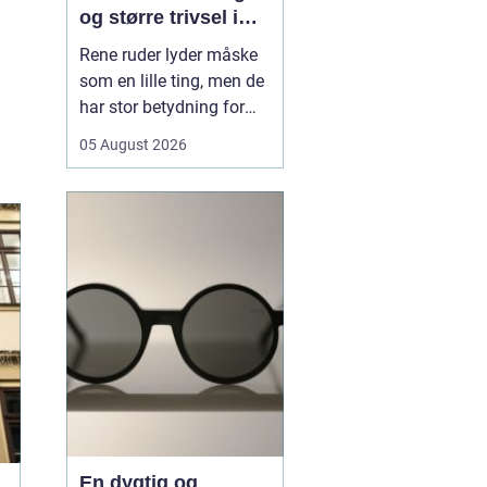
og større trivsel i
hverdagen
Rene ruder lyder måske
som en lille ting, men de
har stor betydning for
både lys, trivsel og
05 August 2026
indtryk af en bolig eller
virksomhed. Når sollyset
kan strømme frit ind,
virker rum større, mere
indbydende og mindre
tunge at være i. I en by
som Odense, hv...
En dygtig og