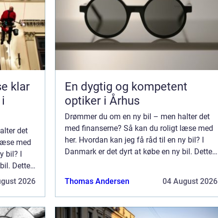
lar
En dygtig og kompetent
 i
optiker i Århus
Drømmer du om en ny bil – men halter det
med finanserne? Så kan du roligt læse med
lter det
her. Hvordan kan jeg få råd til en ny bil? I
 læse med
Danmark er det dyrt at købe en ny bil. Dette
 bil? I
skyldes, at skatter og afgifter, ...
bil. Dette
ugust 2026
Thomas Andersen
04 August 2026