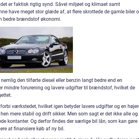
et er faktisk rigtig synd. Såvel miljøet og klimaet samt
e have meget stor glæde af, at flere skrottede de gamle biler o
en bedre brændstof økonomi.
nemlig den tilførte diesel eller benzin langt bedre end en
r mindre forurening og lavere udgifter til brændstof, hvilket de
ettet.
 forbi værkstedet, hvilket igen betyder lavere udgifter og en højer
 hen mere stabil og drift sikker. Men som sagt er det ikke alle og
rede kontanter. Og derfor findes der særlige bil lån, som kan gøre
re at finansiere køb af ny bil.