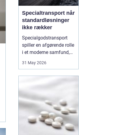
Specialtransport når
standardløsninger
ikke rækker
Specialgodstransport
spiller en afgørende rolle
i et moderne samfund,
hvor industrien bliver
31 May 2026
mere specialiseret, og
emnerne både bliver
tungere og større. Når
store maskiner,
vindmøllekomponenter,
både eller siloer skal
flyttes, er almindelig
lastbil...