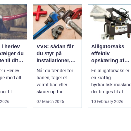
i herlev
VVS: sådan får
Alligatorsaks
vælger du
du styr på
effektiv
e til dit
installationer,
opskæring af
komfort og
skrot og
r i Herlev
Når du tænder for
En alligatorsaks er
energiforbrug
metaller
pe med alt
hanen, tager et
en kraftig
varmt bad eller
hydraulisk maskine
ner til
skruer op for
der bruges til at
mbygninger
varmen, tænker du
klippe og adskille
 2026
07 March 2026
10 February 2026
ninger. N...
...
forskellige ...