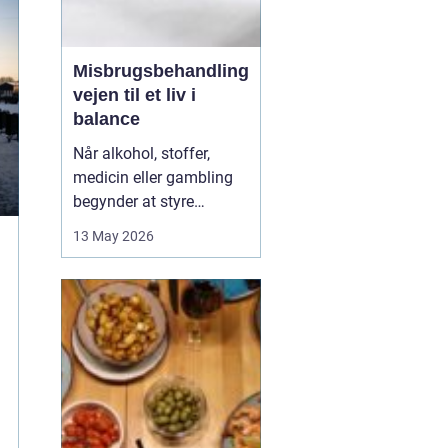
Misbrugsbehandling
vejen til et liv i
balance
Når alkohol, stoffer,
medicin eller gambling
begynder at styre
hverdagen, påvirker det
13 May 2026
ikke kun personen med
afhængigheden, men
hele familien. Mange går
længe alene med
skammen og tvivlen, før
de søger hjælp. Her kan
professionel
misbrugsbehandling g...