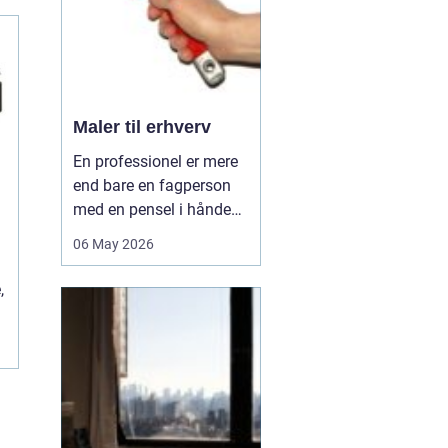
hå...
Maler til erhverv
En professionel er mere
end bare en fagperson
med en pensel i hånden.
Når virksomheder
06 May 2026
investerer i malerarbejde,
handler det om meget
,
mere end pæne vægge.
Det handler om at
understøtte
arbejdsmiljøet, signalere
kvalitet over for
kunderne og beskytt...