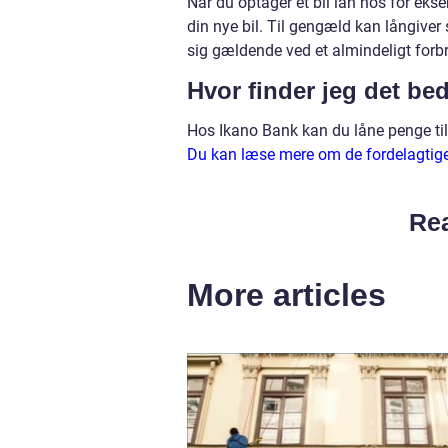
Når du optager et bil lån hos for ekse
din nye bil. Til gengæld kan långiver 
sig gældende ved et almindeligt forb
Hvor finder jeg det bed
Hos Ikano Bank kan du låne penge til 
Du kan læse mere om de fordelagtige
Rea
More articles