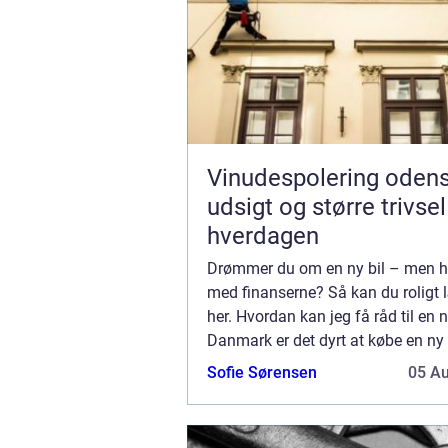
Vinudespolering odense k
udsigt og større trivsel
hverdagen
Drømmer du om en ny bil – men ha
med finanserne? Så kan du roligt
her. Hvordan kan jeg få råd til en ny
Danmark er det dyrt at købe en ny 
skyldes, at skatter og afgifter, ...
Sofie Sørensen
05 A