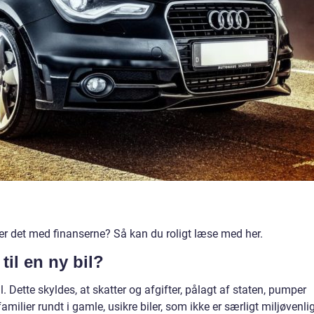
r det med finanserne? Så kan du roligt læse med her.
til en ny bil?
l. Dette skyldes, at skatter og afgifter, pålagt af staten, pumper
familier rundt i gamle, usikre biler, som ikke er særligt miljøvenli