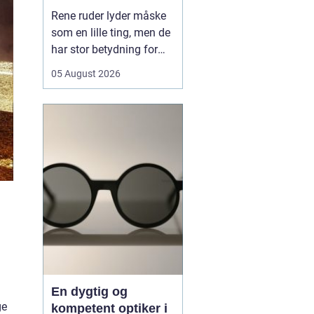
hverdagen
Rene ruder lyder måske
som en lille ting, men de
har stor betydning for
både lys, trivsel og
05 August 2026
indtryk af en bolig eller
virksomhed. Når sollyset
kan strømme frit ind,
virker rum større, mere
indbydende og mindre
tunge at være i. I en by
som Odense, hv...
En dygtig og
ge
kompetent optiker i