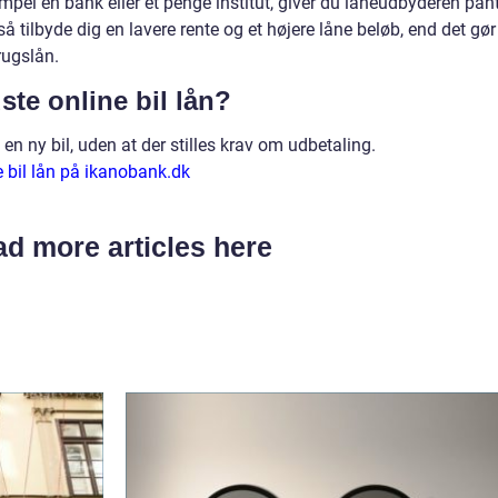
mpel en bank eller et penge institut, giver du låneudbyderen pant
så tilbyde dig en lavere rente og et højere låne beløb, end det gør
rugslån.
ste online bil lån?
en ny bil, uden at der stilles krav om udbetaling.
 bil lån på ikanobank.dk
d more articles here