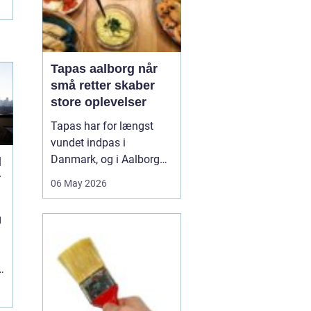
Tapas aalborg når
små retter skaber
store oplevelser
Tapas har for længst
vundet indpas i
Danmark, og i Aalborg
l
har de små retter fået
r
06 May 2026
deres helt eget liv. Her
møder nordiske råvarer
g
den spanske
deletradition, og
resultatet er en afslappet
spiseform, hvor smag,
fællesskab og
fleksibilitet går hånd i