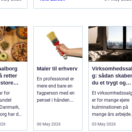
aalborg
Maler til erhverv
Virksomhedssa
 retter
g: sådan skabe
En professionel er
 store
du et trygt og
mere end bare en
lser
vellykket salg
r for
fagperson med en
Et virksomhedssal
vundet
pensel i hånden.
er for mange ejere
 Danmark,
Når virksomheder
kulminationen på
borg har de
investerer i...
mange års arbejde.
r fået
Det kan være en
026
06 May 2026
03 May 2026
 eget li...
planlagt e...