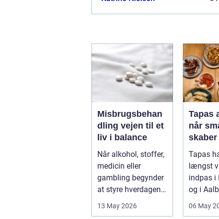
Misbrugsbehan
Tapas 
dling vejen til et
når små
liv i balance
skaber
opleve
Når alkohol, stoffer,
Tapas ha
medicin eller
længst 
gambling begynder
indpas i
at styre hverdagen,
og i Aal
påvirker det ikke
små rette
13 May 2026
06 May 2
kun pers...
deres helt