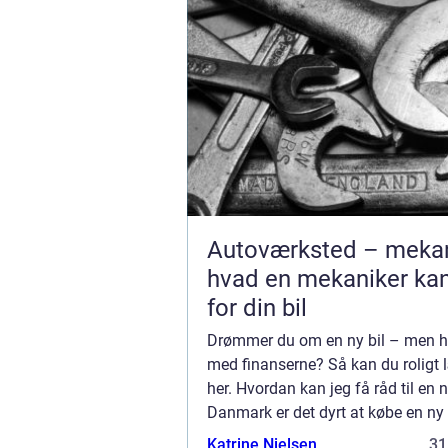
Autoværksted – mekan
hvad en mekaniker ka
for din bil
Drømmer du om en ny bil – men ha
med finanserne? Så kan du roligt
her. Hvordan kan jeg få råd til en ny
Danmark er det dyrt at købe en ny 
skyldes, at skatter og afgifter, ...
Katrine Nielsen
31