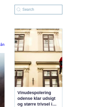
 lån
Vinudespolering
odense klar udsigt
og større trivsel i