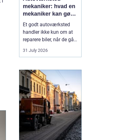
 i
mekaniker: hvad en
mekaniker kan gøre
for din bil
Et godt autoværksted
handler ikke kun om at
reparere biler, når de går i
stykker. Det handler i lige
31 July 2026
så høj grad om
forebyggelse, tryghed og
klare svar, når du som
bilist står med
spørgsmål om s...