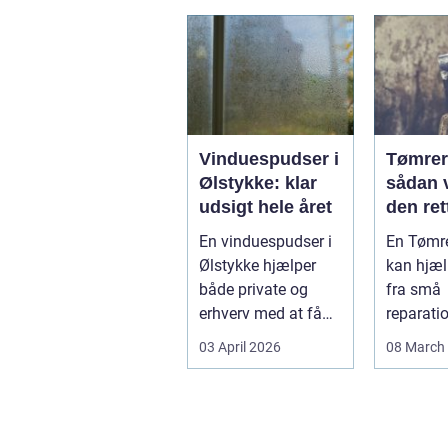
Vinduespudser i
Tømrer 
Ølstykke: klar
sådan 
udsigt hele året
den rett
projekt
En vinduespudser i
En Tømre
Ølstykke hjælper
kan hjæl
både private og
fra små
erhverv med at få
reparatio
rene ...
større o
03 April 2026
08 March
og tilbyg