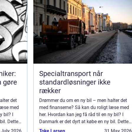
iker:
Specialtransport når
n gøre
standardløsninger ikke
rækker
lter det
Drømmer du om en ny bil – men halter det
 læse med
med finanserne? Så kan du roligt læse med
 bil? I
her. Hvordan kan jeg få råd til en ny bil? I
bil. Dette
Danmark er det dyrt at købe en ny bil. Dette
skyldes, at skatter og afgifter, ...
 July 2026
Toke Larsen
31 May 2026