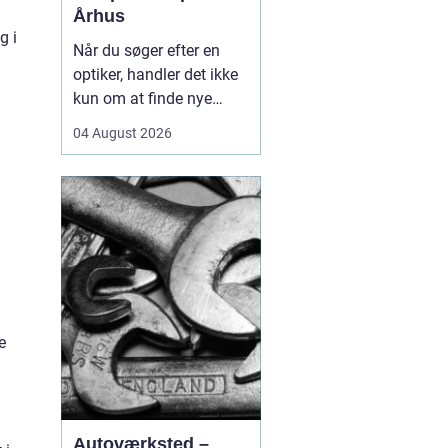
Århus
g i
Når du søger efter en
optiker, handler det ikke
kun om at finde nye
briller eller kontaktlinser,
04 August 2026
men om at få faglig
rådgivning, præcise
synsprøver og produkter,
der passer til din
hverdag. I hjertet af byen
find...
e
Autoværksted –