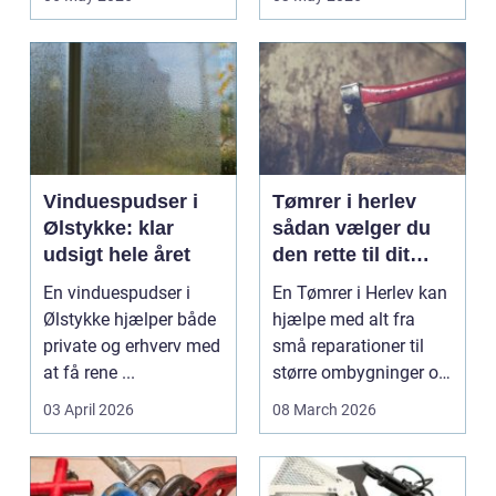
e...
Vinduespudser i
Tømrer i herlev
Ølstykke: klar
sådan vælger du
udsigt hele året
den rette til dit
projekt
En vinduespudser i
En Tømrer i Herlev kan
Ølstykke hjælper både
hjælpe med alt fra
private og erhverv med
små reparationer til
at få rene ...
større ombygninger og
tilbygninger. N...
03 April 2026
08 March 2026