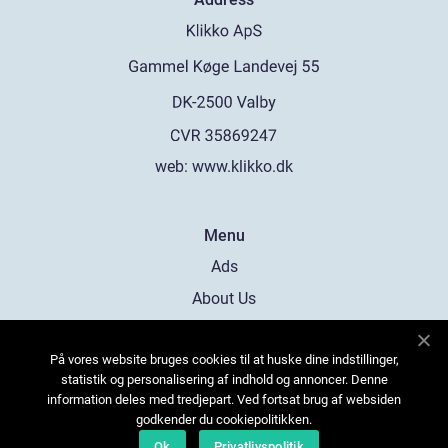
web:
www.klikko.dk
Menu
Ads
About Us
Cookies
På vores website bruges cookies til at huske dine indstillinger,
Contact
statistik og personalisering af indhold og annoncer. Denne
Sitemap
information deles med tredjepart. Ved fortsat brug af websiden
godkender du cookiepolitikken.
Ok
Privatlivspolitik