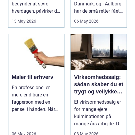
begynder at styre
Danmark, og i Aalborg
hverdagen, påvirker det
har de små retter fået
ikke kun pers...
deres helt eget li...
13 May 2026
06 May 2026
Maler til erhverv
Virksomhedssalg:
sådan skaber du et
En professionel er
trygt og vellykket
mere end bare en
salg
fagperson med en
Et virksomhedssalg er
pensel i hånden. Når
for mange ejere
virksomheder
kulminationen på
investerer i...
mange års arbejde. Det
kan være en planlagt
06 May 2026
03 May 2026