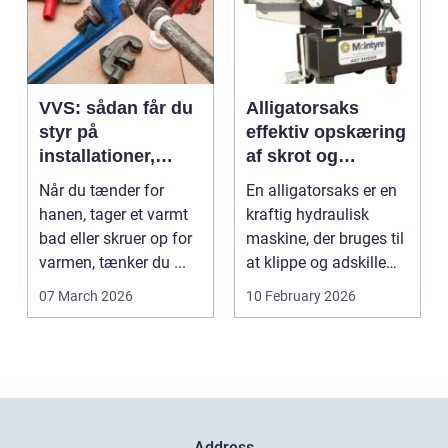
VVS: sådan får du
Alligatorsaks
styr på
effektiv opskæring
installationer,
af skrot og
komfort og
metaller
Når du tænder for
En alligatorsaks er en
energiforbrug
hanen, tager et varmt
kraftig hydraulisk
bad eller skruer op for
maskine, der bruges til
varmen, tænker du ...
at klippe og adskille
forskellige ...
07 March 2026
10 February 2026
Address