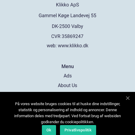
web:
www.klikko.dk
Menu
Ads
About Us
Cookies
På vores website bruges cookies til at huske dine indstillinger,
Contact
statistik og personalisering af indhold og annoncer. Denne
Sitemap
information deles med tredjepart. Ved fortsat brug af websiden
godkender du cookiepolitikken.
Ok
Privatlivspolitik