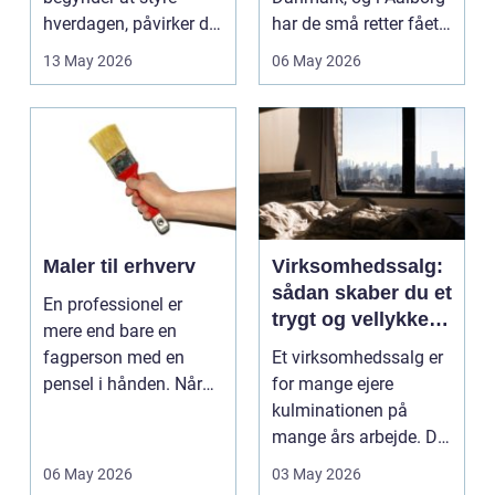
hverdagen, påvirker det
har de små retter fået
ikke kun pers...
deres helt eget li...
13 May 2026
06 May 2026
Maler til erhverv
Virksomhedssalg:
sådan skaber du et
En professionel er
trygt og vellykket
mere end bare en
salg
fagperson med en
Et virksomhedssalg er
pensel i hånden. Når
for mange ejere
virksomheder
kulminationen på
investerer i...
mange års arbejde. Det
kan være en planlagt
06 May 2026
03 May 2026
e...