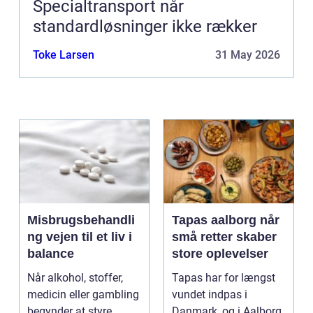
Specialtransport når
standardløsninger ikke rækker
Toke Larsen
31 May 2026
Misbrugsbehandli
Tapas aalborg når
ng vejen til et liv i
små retter skaber
balance
store oplevelser
Når alkohol, stoffer,
Tapas har for længst
medicin eller gambling
vundet indpas i
begynder at styre
Danmark, og i Aalborg