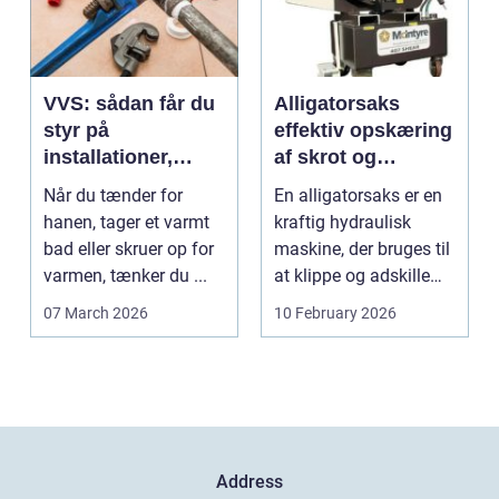
VVS: sådan får du
Alligatorsaks
styr på
effektiv opskæring
installationer,
af skrot og
komfort og
metaller
Når du tænder for
En alligatorsaks er en
energiforbrug
hanen, tager et varmt
kraftig hydraulisk
bad eller skruer op for
maskine, der bruges til
varmen, tænker du ...
at klippe og adskille
forskellige ...
07 March 2026
10 February 2026
Address