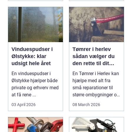
Vinduespudser i
Tømrer i herlev
Ølstykke: klar
sådan vælger du
udsigt hele året
den rette til dit
projekt
En vinduespudser i
En Tømrer i Herlev kan
Ølstykke hjælper både
hjælpe med alt fra
private og erhverv med
små reparationer til
at få rene ...
større ombygninger og
tilbygninger. N...
03 April 2026
08 March 2026