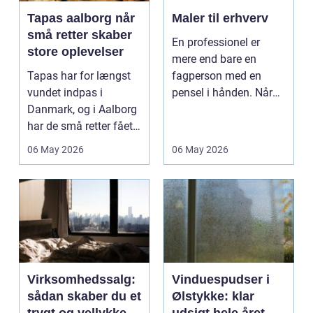
Tapas aalborg når
Maler til erhverv
små retter skaber
En professionel er
store oplevelser
mere end bare en
Tapas har for længst
fagperson med en
vundet indpas i
pensel i hånden. Når
Danmark, og i Aalborg
virksomheder
har de små retter fået
investerer i...
deres helt eget li...
06 May 2026
06 May 2026
Virksomhedssalg:
Vinduespudser i
sådan skaber du et
Ølstykke: klar