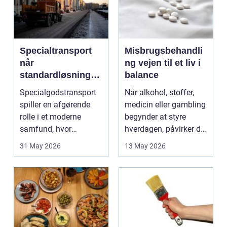
Specialtransport
Misbrugsbehandli
når
ng vejen til et liv i
standardløsninger
balance
ikke rækker
Specialgodstransport
Når alkohol, stoffer,
spiller en afgørende
medicin eller gambling
rolle i et moderne
begynder at styre
samfund, hvor
hverdagen, påvirker det
industrien bliver mere
ikke kun pers...
31 May 2026
13 May 2026
sp...