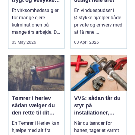
trygt og vellykket
udsigt hele året
salg
Et virksomhedssalg er
En vinduespudser i
for mange ejere
Ølstykke hjælper både
kulminationen på
private og erhverv med
mange års arbejde. Det
at få rene ...
kan være en planlagt
03 May 2026
03 April 2026
e...
Tømrer i herlev
VVS: sådan får du
sådan vælger du
styr på
den rette til dit
installationer,
projekt
komfort og
En Tømrer i Herlev kan
Når du tænder for
energiforbrug
hjælpe med alt fra
hanen, tager et varmt