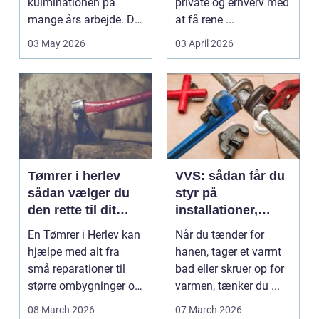
kulminationen på
private og erhverv med
mange års arbejde. Det
at få rene ...
kan være en planlagt
03 May 2026
03 April 2026
e...
Tømrer i herlev
VVS: sådan får du
sådan vælger du
styr på
den rette til dit
installationer,
projekt
komfort og
En Tømrer i Herlev kan
Når du tænder for
energiforbrug
hjælpe med alt fra
hanen, tager et varmt
små reparationer til
bad eller skruer op for
større ombygninger og
varmen, tænker du ...
tilbygninger. N...
08 March 2026
07 March 2026