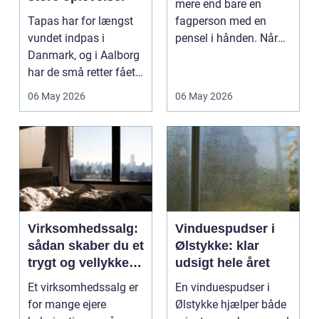
mere end bare en
Tapas har for længst
fagperson med en
vundet indpas i
pensel i hånden. Når
Danmark, og i Aalborg
virksomheder
har de små retter fået
investerer i...
deres helt eget li...
06 May 2026
06 May 2026
Virksomhedssalg:
Vinduespudser i
sådan skaber du et
Ølstykke: klar
trygt og vellykket
udsigt hele året
salg
Et virksomhedssalg er
En vinduespudser i
for mange ejere
Ølstykke hjælper både