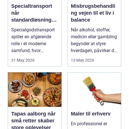
Specialtransport
Misbrugsbehandli
når
ng vejen til et liv i
standardløsninger
balance
ikke rækker
Specialgodstransport
Når alkohol, stoffer,
spiller en afgørende
medicin eller gambling
rolle i et moderne
begynder at styre
samfund, hvor
hverdagen, påvirker det
industrien bliver mere
ikke kun pers...
31 May 2026
13 May 2026
sp...
Tapas aalborg når
Maler til erhverv
små retter skaber
En professionel er
store oplevelser