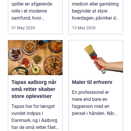
spiller en afgørende
medicin eller gambling
rolle i et moderne
begynder at styre
samfund, hvor
hverdagen, påvirker det
industrien bliver mere
ikke kun pers...
31 May 2026
13 May 2026
sp...
Tapas aalborg når
Maler til erhverv
små retter skaber
En professionel er
store oplevelser
mere end bare en
Tapas har for længst
fagperson med en
vundet indpas i
pensel i hånden. Når
Danmark, og i Aalborg
virksomheder
har de små retter fået
investerer i...