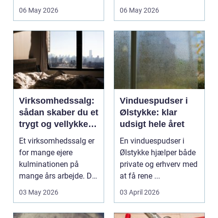
deres helt eget li...
06 May 2026
06 May 2026
Virksomhedssalg:
Vinduespudser i
sådan skaber du et
Ølstykke: klar
trygt og vellykket
udsigt hele året
salg
Et virksomhedssalg er
En vinduespudser i
for mange ejere
Ølstykke hjælper både
kulminationen på
private og erhverv med
mange års arbejde. Det
at få rene ...
kan være en planlagt
03 May 2026
03 April 2026
e...