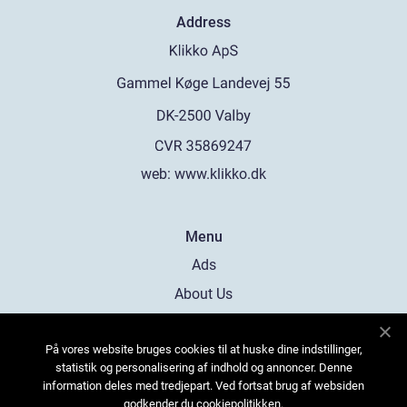
Address
web:
www.klikko.dk
Menu
Ads
About Us
Cookies
På vores website bruges cookies til at huske dine indstillinger,
Contact
statistik og personalisering af indhold og annoncer. Denne
Sitemap
information deles med tredjepart. Ved fortsat brug af websiden
godkender du cookiepolitikken.