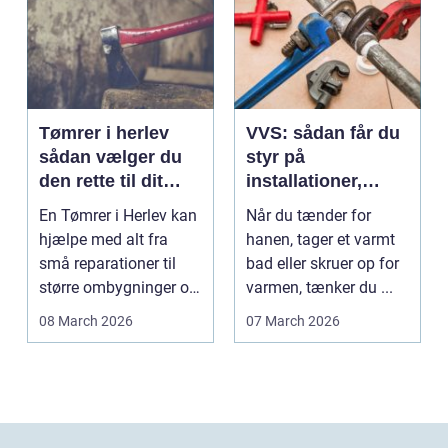
Tømrer i herlev
VVS: sådan får du
sådan vælger du
styr på
den rette til dit
installationer,
projekt
komfort og
En Tømrer i Herlev kan
Når du tænder for
energiforbrug
hjælpe med alt fra
hanen, tager et varmt
små reparationer til
bad eller skruer op for
større ombygninger og
varmen, tænker du ...
tilbygninger. N...
08 March 2026
07 March 2026