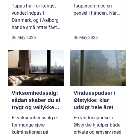
Tapas har for længst
fagperson med en
vundet indpas i
pensel i hånden. Når
Danmark, og i Aalborg
virksomheder
har de små retter fået
investerer i...
deres helt eget li...
06 May 2026
06 May 2026
Virksomhedssalg:
Vinduespudser i
sådan skaber du et
Ølstykke: klar
trygt og vellykket
udsigt hele året
salg
Et virksomhedssalg er
En vinduespudser i
for mange ejere
Ølstykke hjælper både
kulminationen på
private og erhverv med