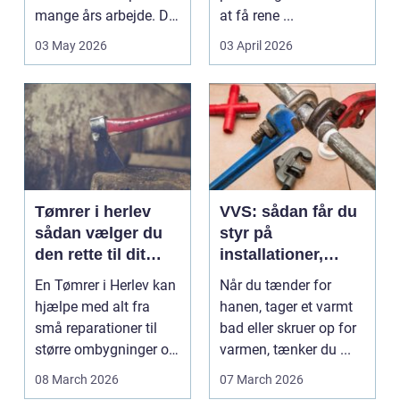
mange års arbejde. Det
at få rene ...
kan være en planlagt
03 May 2026
03 April 2026
e...
Tømrer i herlev
VVS: sådan får du
sådan vælger du
styr på
den rette til dit
installationer,
projekt
komfort og
En Tømrer i Herlev kan
Når du tænder for
energiforbrug
hjælpe med alt fra
hanen, tager et varmt
små reparationer til
bad eller skruer op for
større ombygninger og
varmen, tænker du ...
tilbygninger. N...
08 March 2026
07 March 2026