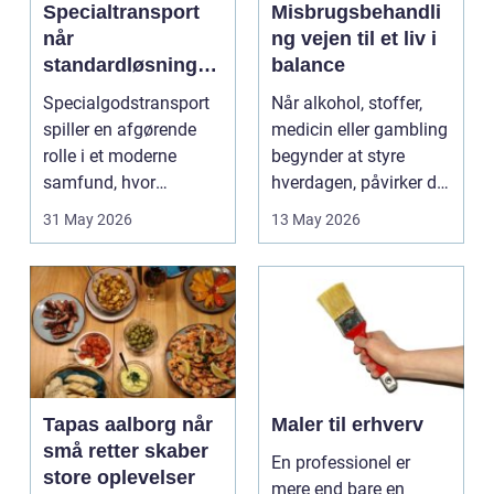
Specialtransport
Misbrugsbehandli
når
ng vejen til et liv i
standardløsninger
balance
ikke rækker
Specialgodstransport
Når alkohol, stoffer,
spiller en afgørende
medicin eller gambling
rolle i et moderne
begynder at styre
samfund, hvor
hverdagen, påvirker det
industrien bliver mere
ikke kun pers...
31 May 2026
13 May 2026
sp...
Tapas aalborg når
Maler til erhverv
små retter skaber
En professionel er
store oplevelser
mere end bare en