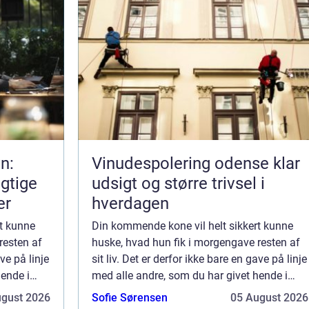
n:
Vinudespolering odense klar
gtige
udsigt og større trivsel i
er
hverdagen
t kunne
Din kommende kone vil helt sikkert kunne
resten af
huske, hvad hun fik i morgengave resten af
ave på linje
sit liv. Det er derfor ikke bare en gave på linje
hende i
med alle andre, som du har givet hende i
ktisk en af
løbet af jeres parforhold. Det er faktisk en af
ugust 2026
Sofie Sørensen
05 August 2026
de vigtigste gaver, som du ...