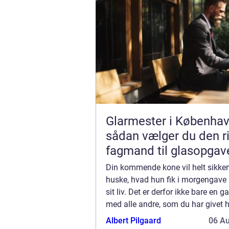
Glarmester i Københav
sådan vælger du den ri
fagmand til glasopgav
Din kommende kone vil helt sikker
huske, hvad hun fik i morgengave 
sit liv. Det er derfor ikke bare en g
med alle andre, som du har givet 
løbet af jeres parforhold. Det er fa
Albert Pilgaard
06 A
de vigtigste gaver, som du ...