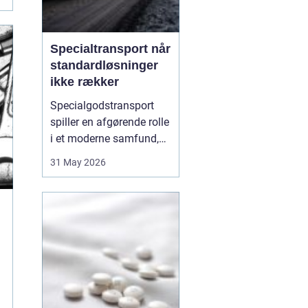
Specialtransport når
standardløsninger
ikke rækker
Specialgodstransport
spiller en afgørende rolle
i et moderne samfund,
hvor industrien bliver
31 May 2026
mere specialiseret, og
emnerne både bliver
tungere og større. Når
store maskiner,
vindmøllekomponenter,
både eller siloer skal
flyttes, er almindelig
lastbil...