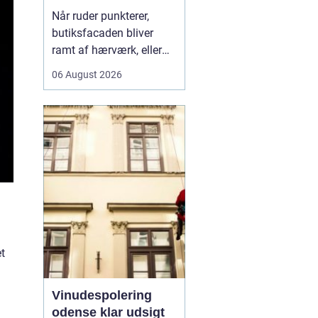
rigtige fagmand til
Når ruder punkterer,
glasopgaver
butiksfacaden bliver
ramt af hærværk, eller
boligen skal have et
06 August 2026
lysere og mere moderne
udtryk, spiller en
glarmester en central
rolle.
En glarmester i
Københa...
et
Vinudespolering
odense klar udsigt