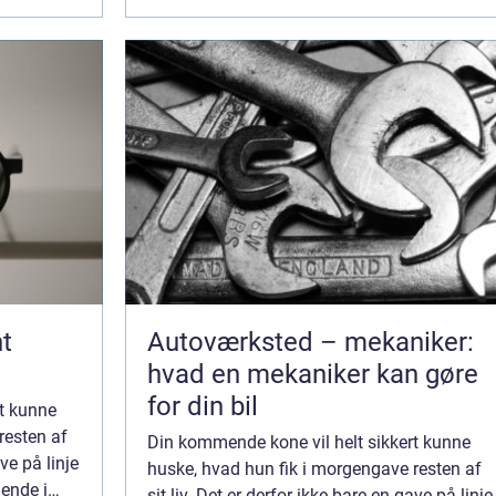
t
Autoværksted – mekaniker:
hvad en mekaniker kan gøre
for din bil
t kunne
resten af
Din kommende kone vil helt sikkert kunne
ave på linje
huske, hvad hun fik i morgengave resten af
hende i
sit liv. Det er derfor ikke bare en gave på linje