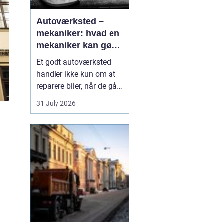
Autoværksted –
mekaniker: hvad en
mekaniker kan gøre
for din bil
Et godt autoværksted
handler ikke kun om at
reparere biler, når de går i
stykker. Det handler i lige
31 July 2026
så høj grad om
forebyggelse, tryghed og
klare svar, når du som
bilist står med
spørgsmål om s...