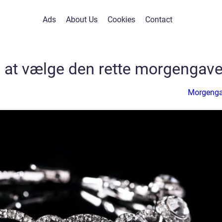
Ads
About Us
Cookies
Contact
il at vælge den rette morgengav
Morgeng