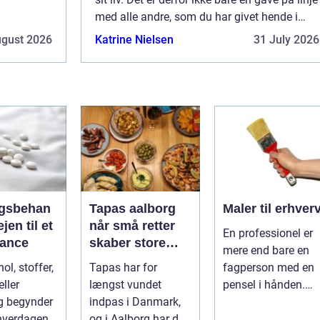
ktisk en af
med alle andre, som du har givet hende i
løbet af jeres parforhold. Det er faktisk en af
ugust 2026
Katrine Nielsen
31 July 2026
de vigtigste gaver, som du ...
gsbehan
Tapas aalborg
Maler til erhver
når små retter
En professionel er
alance
skaber store
mere end bare en
oplevelser
ol, stoffer,
Tapas har for
fagperson med en
ller
længst vundet
pensel i hånden.
g begynder
indpas i Danmark,
Når virksomheder
 hverdagen,
og i Aalborg har de
investerer i...