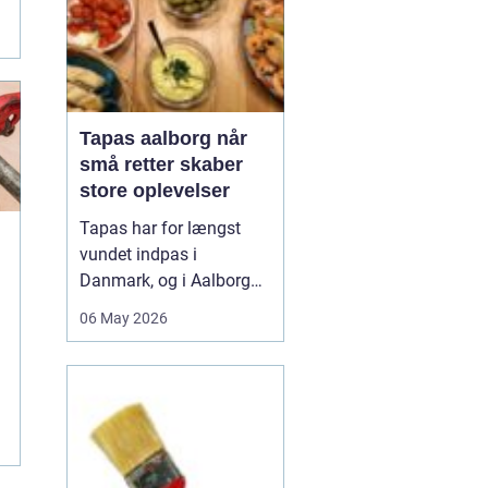
Tapas aalborg når
små retter skaber
store oplevelser
Tapas har for længst
vundet indpas i
Danmark, og i Aalborg
har de små retter fået
06 May 2026
deres helt eget liv. Her
møder nordiske råvarer
den spanske
deletradition, og
resultatet er en afslappet
spiseform, hvor smag,