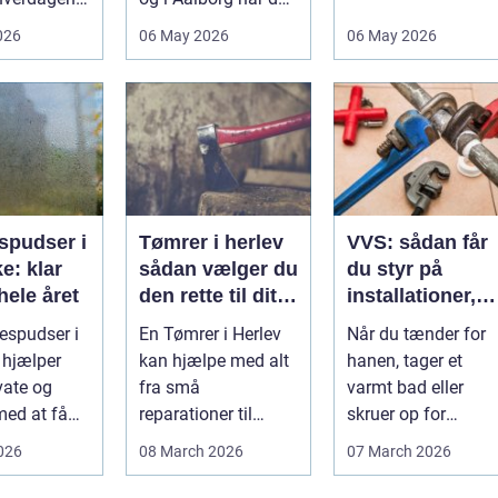
det ikke
små retter fået
026
06 May 2026
06 May 2026
..
deres helt eget li...
spudser i
Tømrer i herlev
VVS: sådan får
e: klar
sådan vælger du
du styr på
hele året
den rette til dit
installationer,
projekt
komfort og
espudser i
En Tømrer i Herlev
Når du tænder for
energiforbrug
 hjælper
kan hjælpe med alt
hanen, tager et
vate og
fra små
varmt bad eller
med at få
reparationer til
skruer op for
større ombygninger
varmen, tænker du
2026
08 March 2026
07 March 2026
og tilbygninger. N...
...