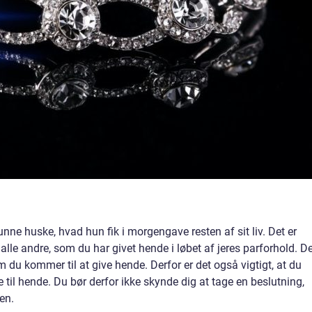
nne huske, hvad hun fik i morgengave resten af sit liv. Det er
alle andre, som du har givet hende i løbet af jeres parforhold. D
om du kommer til at give hende. Derfor er det også vigtigt, at du
e til hende. Du bør derfor ikke skynde dig at tage en beslutning,
den.