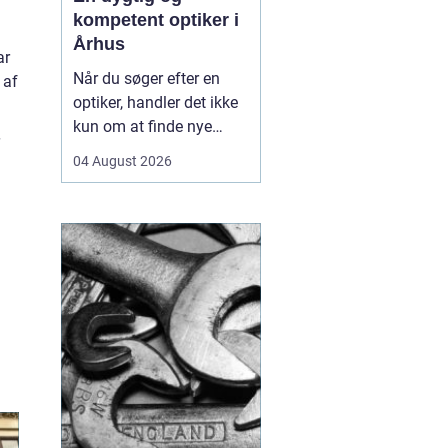
kompetent optiker i
Århus
ar
Når du søger efter en
 af
optiker, handler det ikke
kun om at finde nye
briller eller kontaktlinser,
04 August 2026
men om at få faglig
rådgivning, præcise
synsprøver og produkter,
der passer til din
hverdag. I hjertet af byen
find...