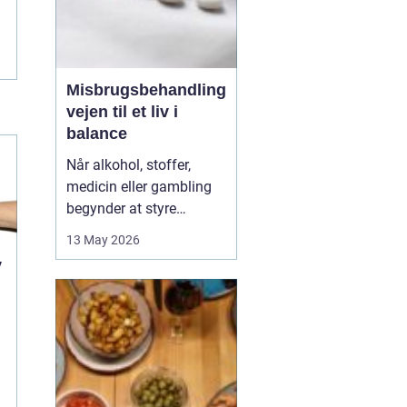
Misbrugsbehandling
vejen til et liv i
balance
Når alkohol, stoffer,
medicin eller gambling
begynder at styre
hverdagen, påvirker det
13 May 2026
ikke kun personen med
v
afhængigheden, men
hele familien. Mange går
længe alene med
skammen og tvivlen, før
de søger hjælp. Her kan
professionel
misbrugsbehandling g...