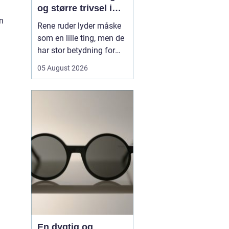
og større trivsel i
hverdagen
in
Rene ruder lyder måske
som en lille ting, men de
har stor betydning for
både lys, trivsel og
05 August 2026
indtryk af en bolig eller
virksomhed. Når sollyset
kan strømme frit ind,
virker rum større, mere
indbydende og mindre
tunge at være i. I en by
som Odense, hv...
En dygtig og