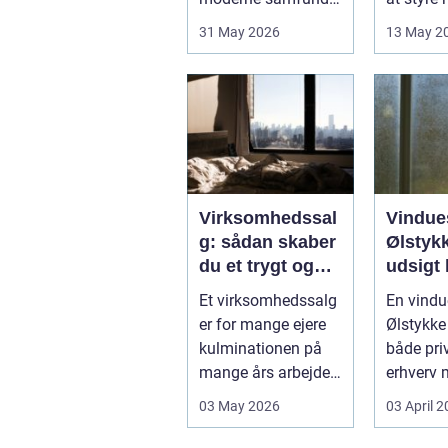
hvor industrien
påvirker 
31 May 2026
13 May 2
bliver mere sp...
kun pers.
Virksomhedssal
Vindue
g: sådan skaber
Ølstykk
du et trygt og
udsigt 
vellykket salg
Et virksomhedssalg
En vindu
er for mange ejere
Ølstykke
kulminationen på
både pri
mange års arbejde.
erhverv 
Det kan være en
rene ...
03 May 2026
03 April 
planlagt e...