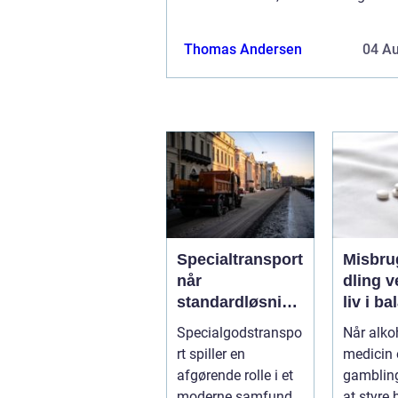
løbet af jeres parforhold. Det er fa
de vigtigste gaver, som du ...
Thomas Andersen
04 A
Specialtransport
Misbru
når
dling vejen til et
standardløsning
liv i b
er ikke rækker
Specialgodstranspo
Når alkoh
rt spiller en
medicin e
afgørende rolle i et
gamblin
moderne samfund,
at styre