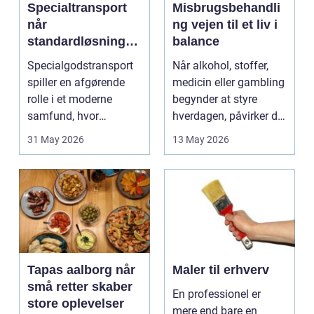
Specialtransport
Misbrugsbehandli
når
ng vejen til et liv i
standardløsninger
balance
ikke rækker
Specialgodstransport
Når alkohol, stoffer,
spiller en afgørende
medicin eller gambling
rolle i et moderne
begynder at styre
samfund, hvor
hverdagen, påvirker det
industrien bliver mere
ikke kun pers...
31 May 2026
13 May 2026
sp...
Tapas aalborg når
Maler til erhverv
små retter skaber
En professionel er
store oplevelser
mere end bare en