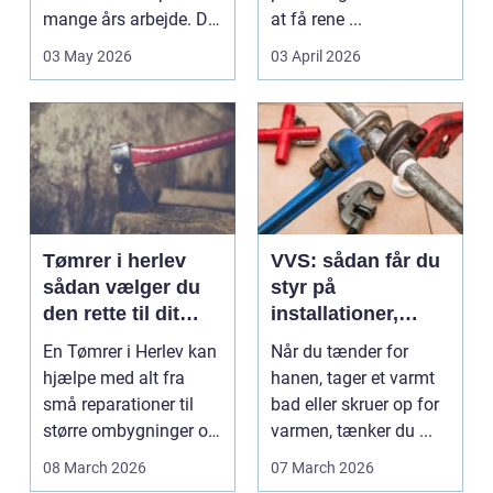
mange års arbejde. Det
at få rene ...
kan være en planlagt
03 May 2026
03 April 2026
e...
Tømrer i herlev
VVS: sådan får du
sådan vælger du
styr på
den rette til dit
installationer,
projekt
komfort og
En Tømrer i Herlev kan
Når du tænder for
energiforbrug
hjælpe med alt fra
hanen, tager et varmt
små reparationer til
bad eller skruer op for
større ombygninger og
varmen, tænker du ...
tilbygninger. N...
08 March 2026
07 March 2026