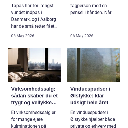
Tapas har for længst
fagperson med en
vundet indpas i
pensel i hånden. Når
Danmark, og i Aalborg
virksomheder
har de små retter fået
investerer i...
deres helt eget li...
06 May 2026
06 May 2026
Virksomhedssalg:
Vinduespudser i
sådan skaber du et
Ølstykke: klar
trygt og vellykket
udsigt hele året
salg
Et virksomhedssalg er
En vinduespudser i
for mange ejere
Ølstykke hjælper både
kulminationen på
private og erhverv med