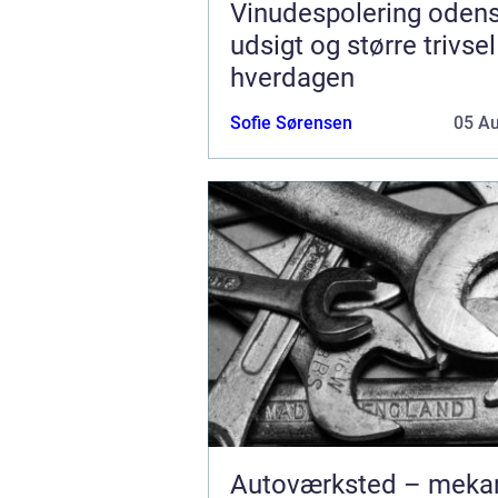
Vinudespolering odense k
udsigt og større trivsel
hverdagen
Sofie Sørensen
05 A
Autoværksted – mekan