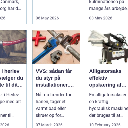
 Danmark,
Når virksomheder
kulminationen på
borg har de
investerer i...
mange års arbejde.
r fået
Det kan være en
026
06 May 2026
03 May 2026
 eget li...
planlagt e...
i herlev
VVS: sådan får
Alligatorsaks
vælger du
du styr på
effektiv
e til dit
installationer,
opskæring af
komfort og
skrot og
r i Herlev
Når du tænder for
En alligatorsaks er
energiforbrug
metaller
pe med alt
hanen, tager et
en kraftig
varmt bad eller
hydraulisk maskine
ner til
skruer op for
der bruges til at
mbygninger
varmen, tænker du
klippe og adskille
 2026
07 March 2026
10 February 2026