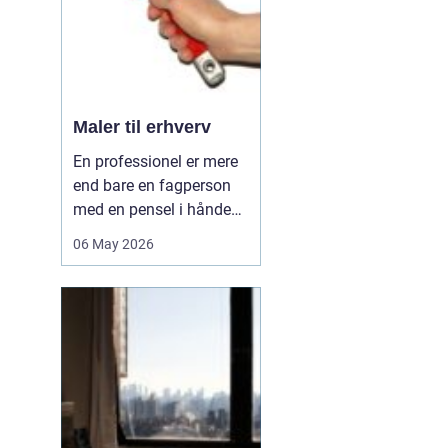
hå...
Maler til erhverv
En professionel er mere
end bare en fagperson
med en pensel i hånden.
Når virksomheder
06 May 2026
investerer i malerarbejde,
handler det om meget
mere end pæne vægge.
Det handler om at
understøtte
arbejdsmiljøet, signalere
kvalitet over for
kunderne og beskytt...