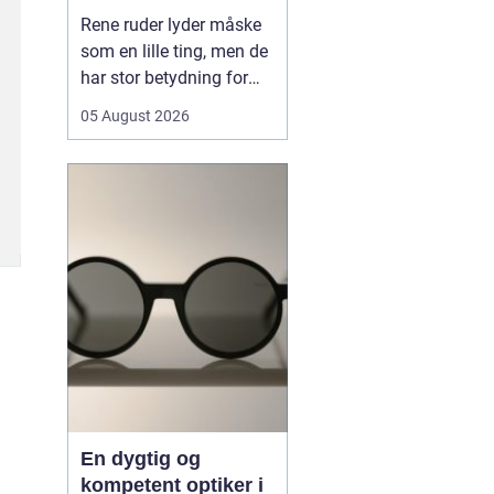
hverdagen
Rene ruder lyder måske
som en lille ting, men de
har stor betydning for
både lys, trivsel og
05 August 2026
indtryk af en bolig eller
virksomhed. Når sollyset
kan strømme frit ind,
virker rum større, mere
indbydende og mindre
tunge at være i. I en by
som Odense, hv...
En dygtig og
kompetent optiker i