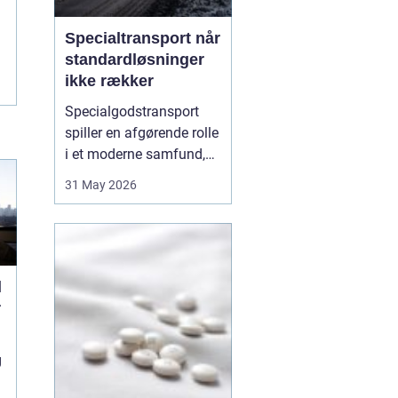
Specialtransport når
standardløsninger
ikke rækker
Specialgodstransport
spiller en afgørende rolle
i et moderne samfund,
hvor industrien bliver
31 May 2026
mere specialiseret, og
emnerne både bliver
tungere og større. Når
store maskiner,
vindmøllekomponenter,
l
både eller siloer skal
r
flyttes, er almindelig
lastbil...
g