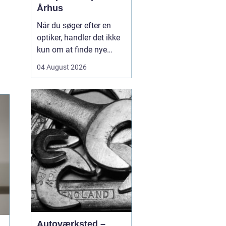
Århus
Når du søger efter en
optiker, handler det ikke
kun om at finde nye
briller eller kontaktlinser,
04 August 2026
men om at få faglig
rådgivning, præcise
synsprøver og produkter,
der passer til din
hverdag. I hjertet af byen
find...
Autoværksted –