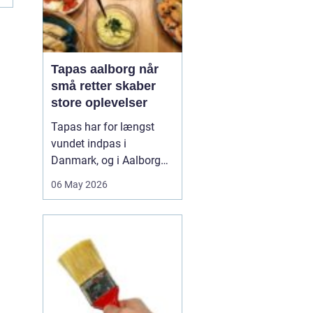
Tapas aalborg når
små retter skaber
store oplevelser
Tapas har for længst
vundet indpas i
Danmark, og i Aalborg
har de små retter fået
06 May 2026
deres helt eget liv. Her
møder nordiske råvarer
den spanske
deletradition, og
resultatet er en afslappet
spiseform, hvor smag,
fællesskab og
fleksibilitet går hånd i