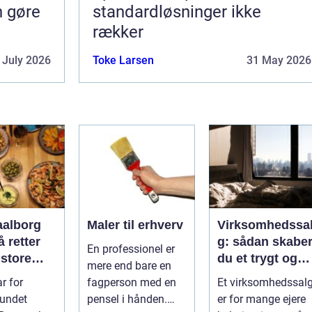
n gøre
standardløsninger ikke
rækker
 July 2026
Toke Larsen
31 May 2026
aalborg
Maler til erhverv
Virksomhedssa
 retter
g: sådan skabe
En professionel er
 store
du et trygt og
mere end bare en
lser
vellykket salg
r for
fagperson med en
Et virksomhedssal
vundet
pensel i hånden.
er for mange ejere