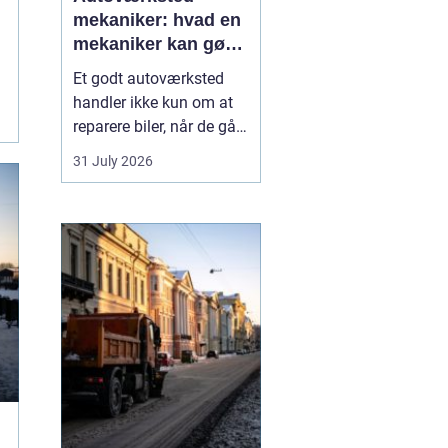
mekaniker: hvad en
mekaniker kan gøre
for din bil
Et godt autoværksted
handler ikke kun om at
reparere biler, når de går i
stykker. Det handler i lige
31 July 2026
så høj grad om
forebyggelse, tryghed og
klare svar, når du som
bilist står med
spørgsmål om s...