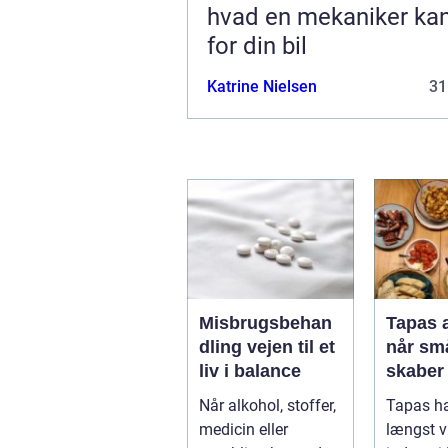
hvad en mekaniker ka
for din bil
Katrine Nielsen
31
Misbrugsbehan
Tapas 
dling vejen til et
når små
liv i balance
skaber
opleve
Når alkohol, stoffer,
Tapas ha
medicin eller
længst 