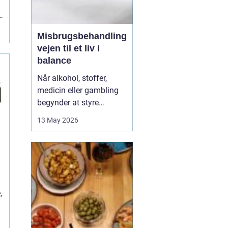
Misbrugsbehandling
vejen til et liv i
balance
Når alkohol, stoffer,
medicin eller gambling
begynder at styre
hverdagen, påvirker det
13 May 2026
ikke kun personen med
afhængigheden, men
hele familien. Mange går
længe alene med
skammen og tvivlen, før
de søger hjælp. Her kan
,
professionel
misbrugsbehandling g...