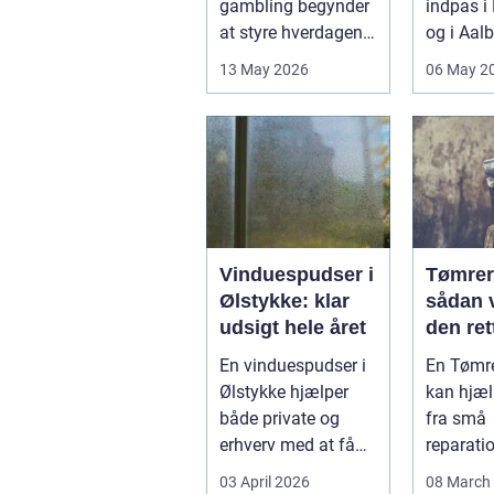
gambling begynder
indpas i
at styre hverdagen,
og i Aal
påvirker det ikke
små rette
13 May 2026
06 May 2
kun pers...
deres helt
Vinduespudser i
Tømrer 
Ølstykke: klar
sådan 
udsigt hele året
den rett
projekt
En vinduespudser i
En Tømre
Ølstykke hjælper
kan hjæl
både private og
fra små
erhverv med at få
reparatio
rene ...
større o
03 April 2026
08 March