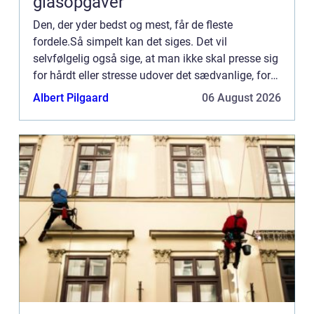
glasopgaver
Den, der yder bedst og mest, får de fleste
fordele.Så simpelt kan det siges. Det vil
selvfølgelig også sige, at man ikke skal presse sig
for hårdt eller stresse udover det sædvanlige, for
man skal stadig passe på ens helbred. Det duer jo
Albert Pilgaard
06 August 2026
ikke, hvis m...