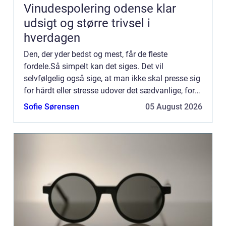
Vinudespolering odense klar
udsigt og større trivsel i
hverdagen
Den, der yder bedst og mest, får de fleste
fordele.Så simpelt kan det siges. Det vil
selvfølgelig også sige, at man ikke skal presse sig
for hårdt eller stresse udover det sædvanlige, for
man skal stadig passe på ens helbred. Det duer jo
Sofie Sørensen
05 August 2026
ikke, hvis m...