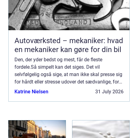
Autoværksted – mekaniker: hvad
en mekaniker kan gøre for din bil
Den, der yder bedst og mest, får de fleste
fordele.Så simpelt kan det siges. Det vil
selvfølgelig også sige, at man ikke skal presse sig
for hårdt eller stresse udover det sædvanlige, for
man skal stadig passe på ens helbred. Det duer jo
Katrine Nielsen
31 July 2026
ikke, hvis m...