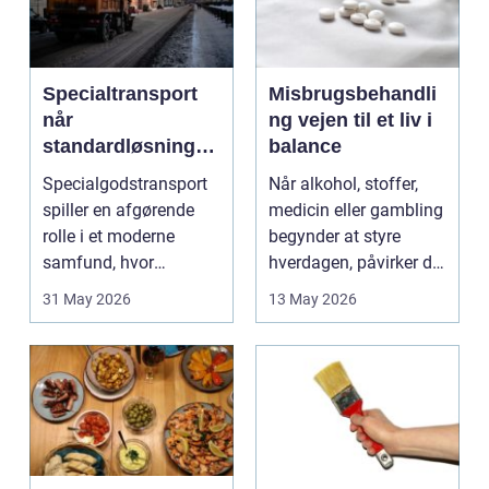
Specialtransport
Misbrugsbehandli
når
ng vejen til et liv i
standardløsninger
balance
ikke rækker
Specialgodstransport
Når alkohol, stoffer,
spiller en afgørende
medicin eller gambling
rolle i et moderne
begynder at styre
samfund, hvor
hverdagen, påvirker det
industrien bliver mere
ikke kun pers...
31 May 2026
13 May 2026
sp...