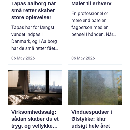
Tapas aalborg når
Maler til erhverv
små retter skaber
En professionel er
store oplevelser
mere end bare en
Tapas har for længst
fagperson med en
vundet indpas i
pensel i hånden. Når
Danmark, og i Aalborg
virksomheder
har de små retter fået
investerer i...
deres helt eget li...
06 May 2026
06 May 2026
Virksomhedssalg:
Vinduespudser i
sådan skaber du et
Ølstykke: klar
trygt og vellykket
udsigt hele året