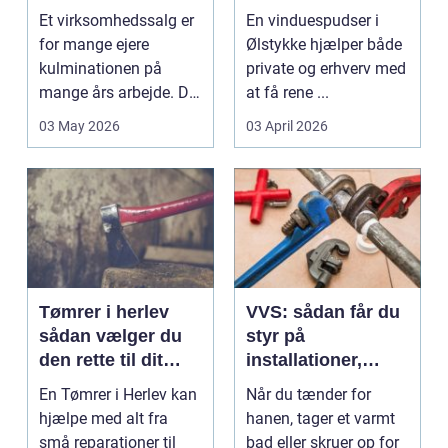
salg
Et virksomhedssalg er
En vinduespudser i
for mange ejere
Ølstykke hjælper både
kulminationen på
private og erhverv med
mange års arbejde. Det
at få rene ...
kan være en planlagt
03 May 2026
03 April 2026
e...
Tømrer i herlev
VVS: sådan får du
sådan vælger du
styr på
den rette til dit
installationer,
projekt
komfort og
En Tømrer i Herlev kan
Når du tænder for
energiforbrug
hjælpe med alt fra
hanen, tager et varmt
små reparationer til
bad eller skruer op for