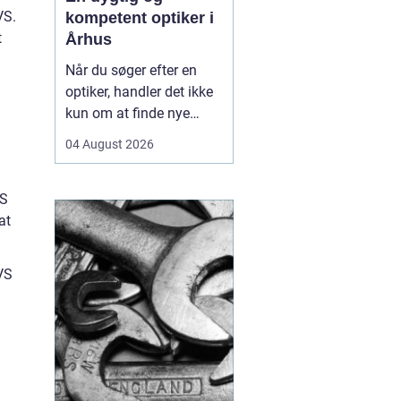
VS.
kompetent optiker i
t
Århus
Når du søger efter en
optiker, handler det ikke
kun om at finde nye
briller eller kontaktlinser,
04 August 2026
men om at få faglig
rådgivning, præcise
synsprøver og produkter,
VS
der passer til din
at
hverdag. I hjertet af byen
find...
VS