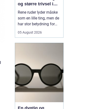
og større trivsel i
hverdagen
Rene ruder lyder måske
som en lille ting, men de
har stor betydning for
både lys, trivsel og
05 August 2026
indtryk af en bolig eller
virksomhed. Når sollyset
kan strømme frit ind,
virker rum større, mere
indbydende og mindre
g
tunge at være i. I en by
som Odense, hv...
En dygtig og