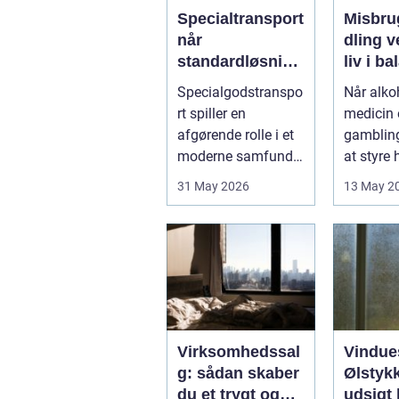
Specialtransport
Misbru
når
dling vejen til et
standardløsning
liv i b
er ikke rækker
Specialgodstranspo
Når alkoh
rt spiller en
medicin e
afgørende rolle i et
gamblin
moderne samfund,
at styre
hvor industrien
påvirker 
31 May 2026
13 May 2
bliver mere sp...
kun pers.
Virksomhedssal
Vindue
g: sådan skaber
Ølstykk
du et trygt og
udsigt 