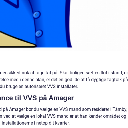
 der sikkert nok at tage fat på. Skal boligen sættes flot i stand, o
else med i denne plan, er det en god idé at få dygtige fagfolk på
du bruge en autoriseret VVS installatør.
ance til VVS på Amager
hed på Amager bør du vælge en VVS mand som residerer i Tårnby,
en ved at vælge en lokal VVS mand er at han kender området og
stallationerne i netop dit kvarter.