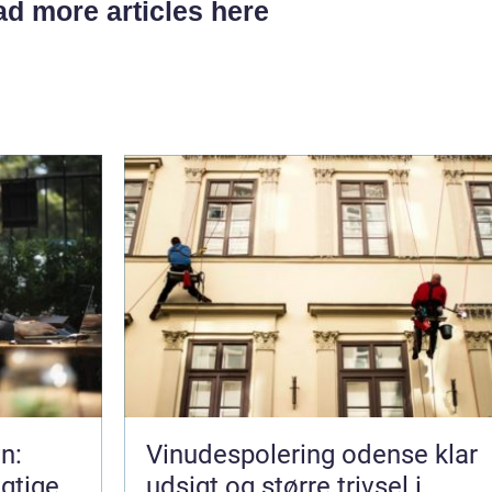
d more articles here
n:
Vinudespolering odense klar
gtige
udsigt og større trivsel i