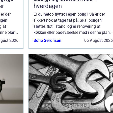
er
hverdagen
 er der
Er du netop flyttet i egen bolig? Så er der
ligen
sikkert nok at tage fat på. Skal boligen
g af
sættes flot i stand, og er renovering af
nne plan,
køkken eller badeværelse med i denne plan,
o...
er det en god idé at få dygtige fagfo...
ugust 2026
Sofie Sørensen
05 August 2026