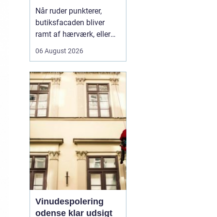
rigtige fagmand til
Når ruder punkterer,
glasopgaver
butiksfacaden bliver
ramt af hærværk, eller
boligen skal have et
06 August 2026
lysere og mere moderne
udtryk, spiller en
glarmester en central
rolle.
En glarmester i
Københa...
Vinudespolering
odense klar udsigt