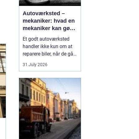
Autoværksted –
mekaniker: hvad en
mekaniker kan gøre
for din bil
Et godt autoværksted
handler ikke kun om at
reparere biler, når de går i
stykker. Det handler i lige
31 July 2026
så høj grad om
forebyggelse, tryghed og
klare svar, når du som
bilist står med
spørgsmål om s...