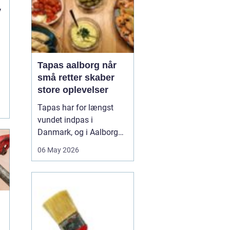
v
Tapas aalborg når
små retter skaber
store oplevelser
Tapas har for længst
vundet indpas i
Danmark, og i Aalborg
har de små retter fået
06 May 2026
deres helt eget liv. Her
møder nordiske råvarer
den spanske
deletradition, og
resultatet er en afslappet
spiseform, hvor smag,