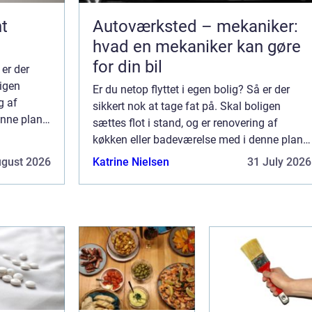
t
Autoværksted – mekaniker:
hvad en mekaniker kan gøre
for din bil
 er der
ligen
Er du netop flyttet i egen bolig? Så er der
g af
sikkert nok at tage fat på. Skal boligen
nne plan,
sættes flot i stand, og er renovering af
o...
køkken eller badeværelse med i denne plan,
er det en god idé at få dygtige fagfo...
ugust 2026
Katrine Nielsen
31 July 2026