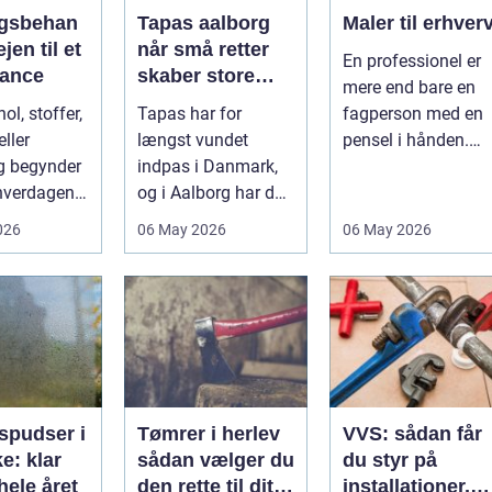
gsbehan
Tapas aalborg
Maler til erhver
når små retter
En professionel er
alance
skaber store
mere end bare en
oplevelser
ol, stoffer,
Tapas har for
fagperson med en
ller
længst vundet
pensel i hånden.
g begynder
indpas i Danmark,
Når virksomheder
 hverdagen,
og i Aalborg har de
investerer i...
det ikke
små retter fået
026
06 May 2026
06 May 2026
..
deres helt eget li...
spudser i
Tømrer i herlev
VVS: sådan får
e: klar
sådan vælger du
du styr på
hele året
den rette til dit
installationer,