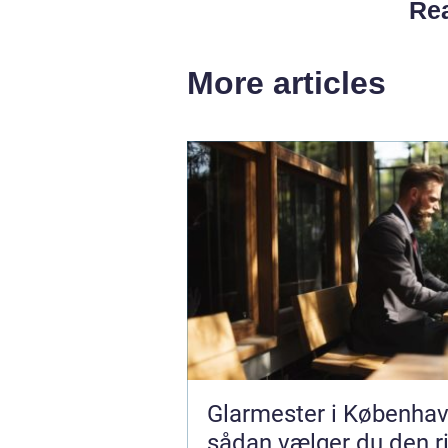
Rea
More articles
Glarmester i Københav
sådan vælger du den ri