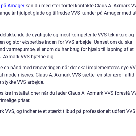
 på Amager
kan du med stor fordel kontakte Claus A. Axmark V
nge år hjulpet glade og tilfredse VVS kunder på Amager med a
udelukkende de dygtigste og mest kompetente VVS teknikere og
den og stor ekspertise inden for VVS arbejde. Uanset om du skal
vand varmepumpe, eller om du har brug for hjælp til lapning af et
A. Axmark VVS hjælpe dig.
ne en hånd med renoveringen når der skal implementeres nye V
kal moderniseres. Claus A. Axmark VVS sætter en stor ære i altid 
de stykke VVS arbejde.
ssikre installationer når du lader Claus A. Axmark VVS forestå V
rimelige priser.
 VVS, og indhente et stærkt tilbud på professionelt udført VVS