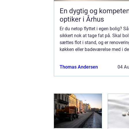
En dygtig og kompeten
optiker i Århus
Er du netop flyttet i egen bolig? Så
sikkert nok at tage fat på. Skal bo
sættes flot i stand, og er renoverin
køkken eller badeværelse med i de
er det en god idé at få dygtige fagf
Thomas Andersen
04 A