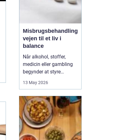
Misbrugsbehandling
vejen til et liv i
balance
Når alkohol, stoffer,
medicin eller gambling
begynder at styre
hverdagen, påvirker det
13 May 2026
ikke kun personen med
afhængigheden, men
hele familien. Mange går
længe alene med
skammen og tvivlen, før
de søger hjælp. Her kan
professionel
misbrugsbehandling g...