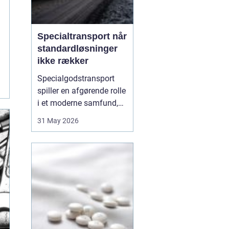
Specialtransport når
standardløsninger
ikke rækker
Specialgodstransport
spiller en afgørende rolle
i et moderne samfund,
hvor industrien bliver
31 May 2026
mere specialiseret, og
emnerne både bliver
tungere og større. Når
store maskiner,
vindmøllekomponenter,
både eller siloer skal
flyttes, er almindelig
lastbil...