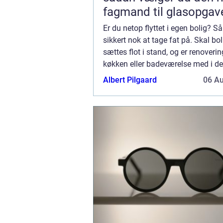
fagmand til glasopgav
Er du netop flyttet i egen bolig? Så
sikkert nok at tage fat på. Skal bo
sættes flot i stand, og er renoverin
køkken eller badeværelse med i de
er det en god idé at få dygtige fagf
Albert Pilgaard
06 A