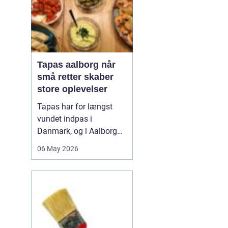
Tapas aalborg når
små retter skaber
store oplevelser
Tapas har for længst
vundet indpas i
Danmark, og i Aalborg
har de små retter fået
06 May 2026
deres helt eget liv. Her
møder nordiske råvarer
den spanske
deletradition, og
resultatet er en afslappet
spiseform, hvor smag,