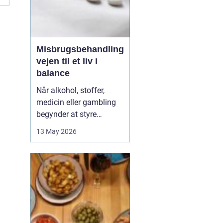
Misbrugsbehandling
vejen til et liv i
balance
Når alkohol, stoffer,
medicin eller gambling
begynder at styre
hverdagen, påvirker det
13 May 2026
ikke kun personen med
afhængigheden, men
hele familien. Mange går
længe alene med
skammen og tvivlen, før
de søger hjælp. Her kan
professionel
misbrugsbehandling g...