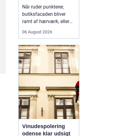
rigtige fagmand til
Når ruder punkterer,
glasopgaver
butiksfacaden bliver
ramt af hærværk, eller
boligen skal have et
06 August 2026
lysere og mere moderne
udtryk, spiller en
glarmester en central
rolle.
En glarmester i
Københa...
Vinudespolering
odense klar udsigt