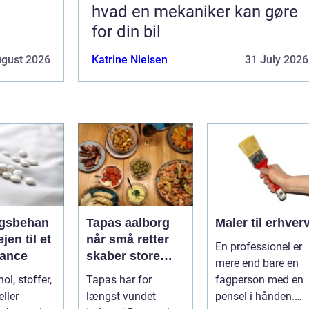
hvad en mekaniker kan gøre
for din bil
ugust 2026
Katrine Nielsen
31 July 2026
gsbehan
Tapas aalborg
Maler til erhver
når små retter
En professionel er
alance
skaber store
mere end bare en
oplevelser
ol, stoffer,
Tapas har for
fagperson med en
ller
længst vundet
pensel i hånden.