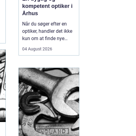
kompetent optiker i
Århus
Når du søger efter en
optiker, handler det ikke
kun om at finde nye
briller eller kontaktlinser,
04 August 2026
men om at få faglig
rådgivning, præcise
synsprøver og produkter,
der passer til din
hverdag. I hjertet af byen
find...