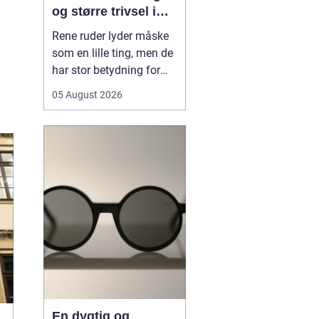
og større trivsel i
hverdagen
Rene ruder lyder måske
som en lille ting, men de
har stor betydning for
både lys, trivsel og
05 August 2026
indtryk af en bolig eller
virksomhed. Når sollyset
kan strømme frit ind,
virker rum større, mere
indbydende og mindre
tunge at være i. I en by
som Odense, hv...
En dygtig og