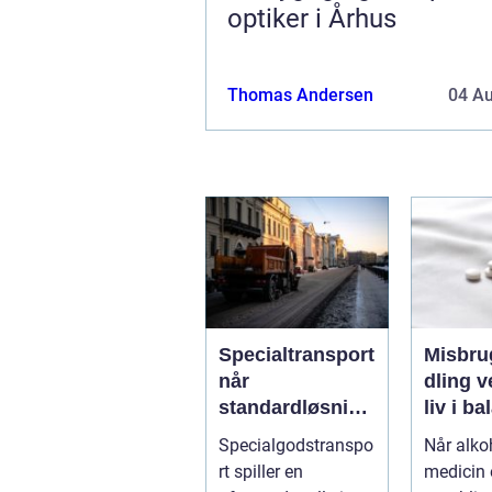
optiker i Århus
Thomas Andersen
04 A
Specialtransport
Misbru
når
dling vejen til et
standardløsning
liv i b
er ikke rækker
Specialgodstranspo
Når alkoh
rt spiller en
medicin e