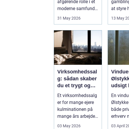
afgørende rolle i et
gamblin
moderne samfund,
at styre
hvor industrien
påvirker 
31 May 2026
13 May 2
bliver mere sp...
kun pers.
Virksomhedssal
Vindue
g: sådan skaber
Ølstykk
du et trygt og
udsigt 
vellykket salg
Et virksomhedssalg
En vindu
er for mange ejere
Ølstykke
kulminationen på
både pri
mange års arbejde.
erhverv 
Det kan være en
rene ...
03 May 2026
03 April 