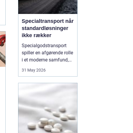
Specialtransport når
standardløsninger
ikke rækker
Specialgodstransport
spiller en afgørende rolle
i et moderne samfund,
hvor industrien bliver
31 May 2026
mere specialiseret, og
emnerne både bliver
tungere og større. Når
store maskiner,
vindmøllekomponenter,
både eller siloer skal
flyttes, er almindelig
lastbil...