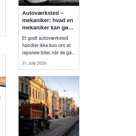
Autoværksted –
mekaniker: hvad en
mekaniker kan gøre
for din bil
Et godt autoværksted
handler ikke kun om at
reparere biler, når de går i
stykker. Det handler i lige
31 July 2026
så høj grad om
forebyggelse, tryghed og
klare svar, når du som
bilist står med
spørgsmål om s...
v