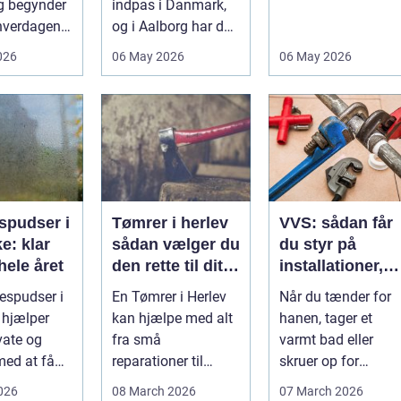
g begynder
indpas i Danmark,
Når virksomheder
 hverdagen,
og i Aalborg har de
investerer i...
det ikke
små retter fået
026
06 May 2026
06 May 2026
..
deres helt eget li...
spudser i
Tømrer i herlev
VVS: sådan får
e: klar
sådan vælger du
du styr på
hele året
den rette til dit
installationer,
projekt
komfort og
espudser i
En Tømrer i Herlev
Når du tænder for
energiforbrug
 hjælper
kan hjælpe med alt
hanen, tager et
vate og
fra små
varmt bad eller
med at få
reparationer til
skruer op for
større ombygninger
varmen, tænker du
2026
08 March 2026
07 March 2026